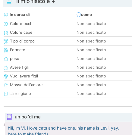
Il mio fisico e +
In cerca di
uomo
Colore occhi
Non specificato
Colore capelli
Non specificato
Tipo di corpo
Non specificato
Formato
Non specificato
peso
Non specificato
Avere figli
Non specificato
Vuoi avere figli
Non specificato
Mosso dall'amore
Non specificato
La religione
Non specificato
un po 'di me
hiii, im Vi, i love cats and have one. his name is Levi, yay.
here to make friends