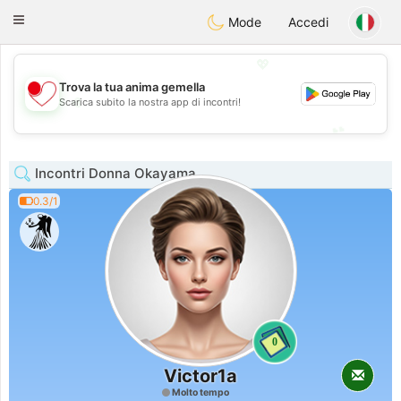
日本
Chat
Toggle
Mode
Accedi
navigation
💖
Trova la tua anima gemella
💖
Scarica subito la nostra app di incontri!
💕
💕
Incontri Donna Okayama
0.3/1
0
Victor1a
Molto tempo