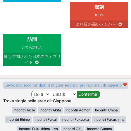
深刻
100%
より質の高いメンバー
訪問
とても訪れた
最も訪問された日本のウェブサ
イト
Lavoriamo sodo per darti il miglior servizio, per favore sii di supporto
Trova single nelle aree di: Giappone
Incontri Aichi
Incontri Akita
Incontri Aomori
Incontri Chiba
Incontri Ehime
Incontri Fukui
Incontri Fukuoka
Incontri Fukushima
Incontri Fukushima-ken
Incontri Gifu
Incontri Gunma