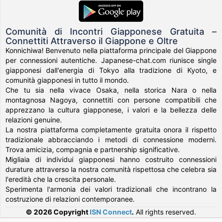
Comunità di Incontri Giapponese Gratuita –
Connettiti Attraverso il Giappone e Oltre
Konnichiwa! Benvenuto nella piattaforma principale del Giappone
per connessioni autentiche. Japanese-chat.com riunisce single
giapponesi dall'energia di Tokyo alla tradizione di Kyoto, e
comunità giapponesi in tutto il mondo.
Che tu sia nella vivace Osaka, nella storica Nara o nella
montagnosa Nagoya, connettiti con persone compatibili che
apprezzano la cultura giapponese, i valori e la bellezza delle
relazioni genuine.
La nostra piattaforma completamente gratuita onora il rispetto
tradizionale abbracciando i metodi di connessione moderni.
Trova amicizia, compagnia e partnership significative.
Migliaia di individui giapponesi hanno costruito connessioni
durature attraverso la nostra comunità rispettosa che celebra sia
l'eredità che la crescita personale.
Sperimenta l'armonia dei valori tradizionali che incontrano la
costruzione di relazioni contemporanee.
© 2026 Copyright
ISN Connect
.
All rights reserved.