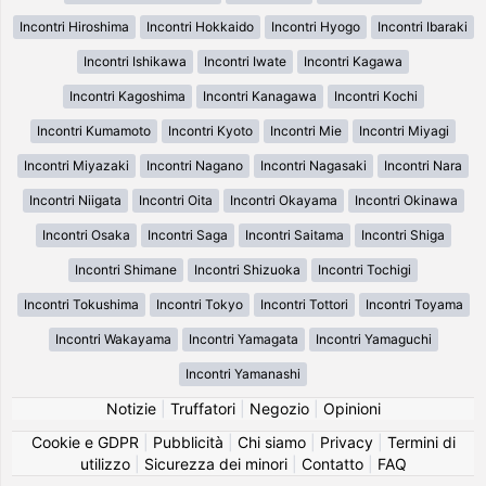
Incontri Hiroshima
Incontri Hokkaido
Incontri Hyogo
Incontri Ibaraki
Incontri Ishikawa
Incontri Iwate
Incontri Kagawa
Incontri Kagoshima
Incontri Kanagawa
Incontri Kochi
Incontri Kumamoto
Incontri Kyoto
Incontri Mie
Incontri Miyagi
Incontri Miyazaki
Incontri Nagano
Incontri Nagasaki
Incontri Nara
Incontri Niigata
Incontri Oita
Incontri Okayama
Incontri Okinawa
Incontri Osaka
Incontri Saga
Incontri Saitama
Incontri Shiga
Incontri Shimane
Incontri Shizuoka
Incontri Tochigi
Incontri Tokushima
Incontri Tokyo
Incontri Tottori
Incontri Toyama
Incontri Wakayama
Incontri Yamagata
Incontri Yamaguchi
Incontri Yamanashi
Notizie
|
Truffatori
|
Negozio
|
Opinioni
Cookie e GDPR
|
Pubblicità
|
Chi siamo
|
Privacy
|
Termini di
utilizzo
|
Sicurezza dei minori
|
Contatto
|
FAQ