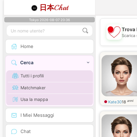
日本
Chat
Tokyo 2026-08-07 20:36
Trova 
Scarica 
Home
Cerca
Tutti i profili
Matchmaker
Usa la mappa
anni
Kate30
18
I Miei Messaggi
Chat