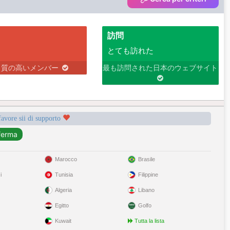
訪問
とても訪れた
り質の高いメンバー
最も訪問された日本のウェブサイト
favore sii di supporto
Marocco
Brasile
i
Tunisia
Filippine
Algeria
Libano
Egitto
Golfo
Kuwait
Tutta la lista