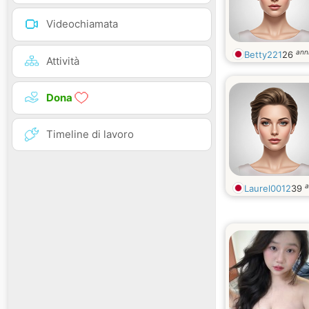
Videochiamata
ann
Betty221
26
Attività
Dona
Timeline di lavoro
a
Laurel0012
39