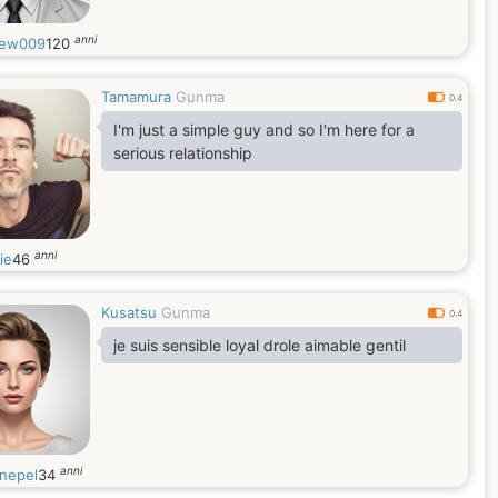
anni
rew009
120
Tamamura
Gunma
0.4
I'm just a simple guy and so I'm here for a
serious relationship
anni
ie
46
Kusatsu
Gunma
0.4
je suis sensible loyal drole aimable gentil
anni
inepel
34