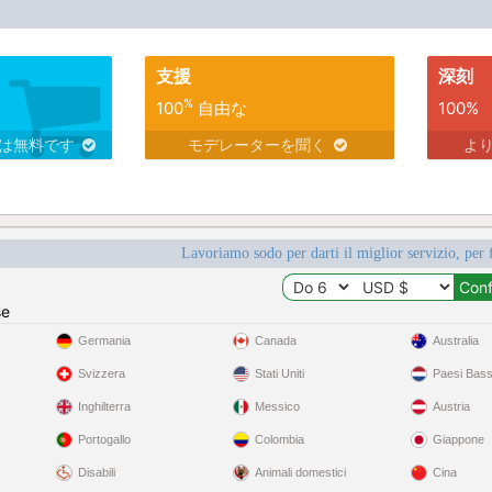
支援
深刻
%
100
自由な
100%
スは無料です
モデレーターを聞く
よ
Lavoriamo sodo per darti il miglior servizio, per 
se
Germania
Canada
Australia
Svizzera
Stati Uniti
Paesi Bass
Inghilterra
Messico
Austria
Portogallo
Colombia
Giappone
Disabili
Animali domestici
Cina