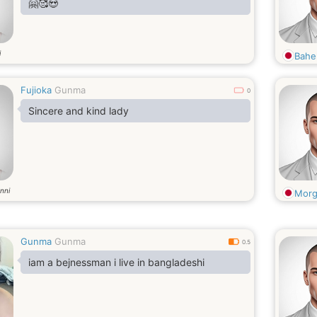
🤗🥰😍
i
Bahe
Fujioka
Gunma
0
Sincere and kind lady
nni
Morg
Gunma
Gunma
0.5
iam a bejnessman i live in bangladeshi