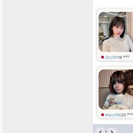
anni
Zkz781
19
anni
Mary766
25
1