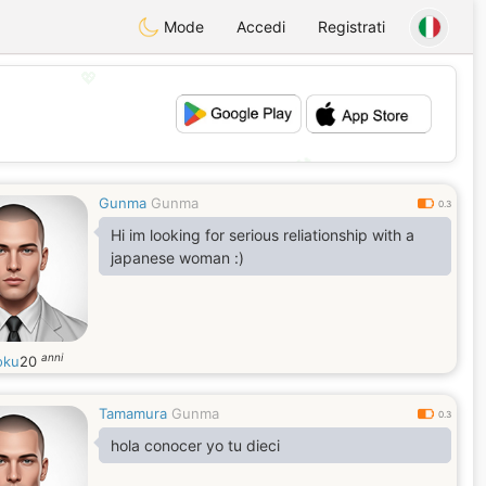
Mode
Accedi
Registrati
💖
💕
Gunma
Gunma
0.3
Hi im looking for serious reliationship with a
japanese woman :)
anni
oku
20
Tamamura
Gunma
0.3
hola conocer yo tu dieci