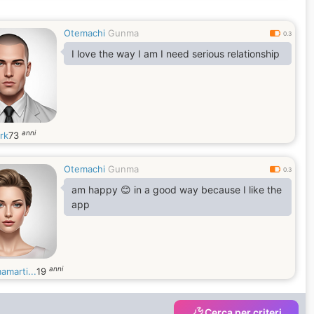
Otemachi
Gunma
0.3
I love the way I am I need serious relationship
anni
rk
73
Otemachi
Gunma
0.3
am happy 😊 in a good way because I like the
app
anni
amarti...
19
Cerca per criteri