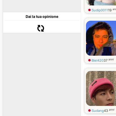
an
Sudip0011
19
Dai la tua opinione
anni
Biel420
37
anni
Sudang
43