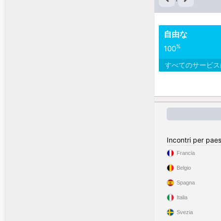
自由な
%
100
すべてのサービ
Incontri per pae
Francia
Belgio
Spagna
Italia
Svezia