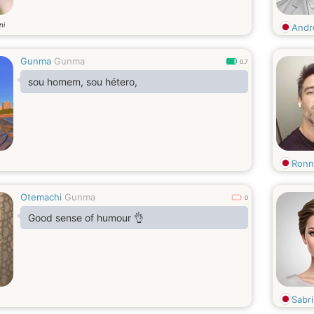
ni
And
Gunma
Gunma
0.7
sou homem, sou hétero,
Ronn
Otemachi
Gunma
0
Good sense of humour 👌
Sabr