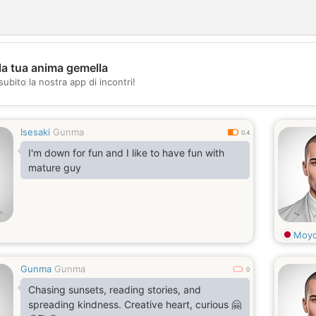
la tua anima gemella
💖
subito la nostra app di incontri!
💕
Isesaki
Gunma
0.4
I'm down for fun and I like to have fun with
mature guy
Moy
Gunma
Gunma
0
Chasing sunsets, reading stories, and
spreading kindness. Creative heart, curious 🤗