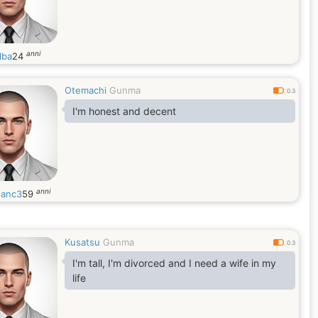
anni
lba
24
Otemachi
Gunma
0.3
I'm honest and decent
anni
anc3
59
Kusatsu
Gunma
0.3
I'm tall, I'm divorced and I need a wife in my
life