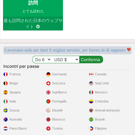
訪問
とても訪れた
最も訪問された日本のウェブサ
イト
Lavoriamo sodo per darti il miglior servizio, per favore sii di supporto
Incontri per paese
Francia
Germania
Canada
Belgio
Svizzera
Stati Uniti
Spagna
Inghilterra
Messico
Italia
Portogallo
Colombia
Svezia
Disabili
Animali domestici
Australia
Marocco
Brasile
Paesi Bassi
Tunisia
Filippine