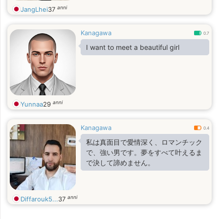
anni
JangLhei
37
Kanagawa
0.7
I want to meet a beautiful girl
anni
Yunnaa
29
Kanagawa
0.4
私は真面目で愛情深く、ロマンチック
で、強い男です。夢をすべて叶えるま
で決して諦めません。
anni
Diffarouk5...
37