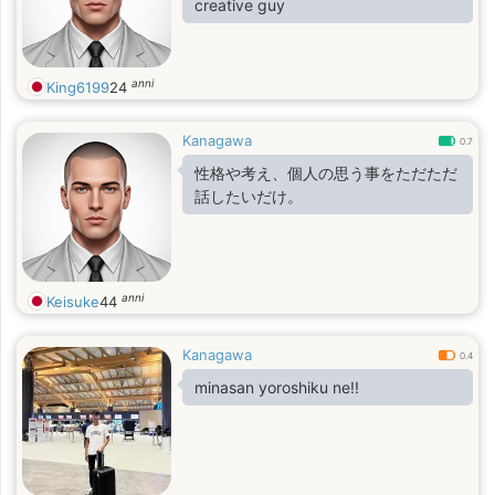
creative guy
anni
King6199
24
Kanagawa
0.7
性格や考え、個人の思う事をただただ
話したいだけ。
anni
Keisuke
44
Kanagawa
0.4
minasan yoroshiku ne!!