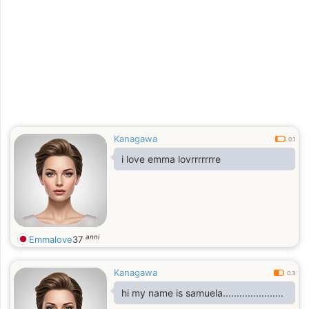
Kanagawa
0.1
i love emma lovrrrrrrre
anni
Emmalove
37
Kanagawa
0.3
hi my name is samuela......................