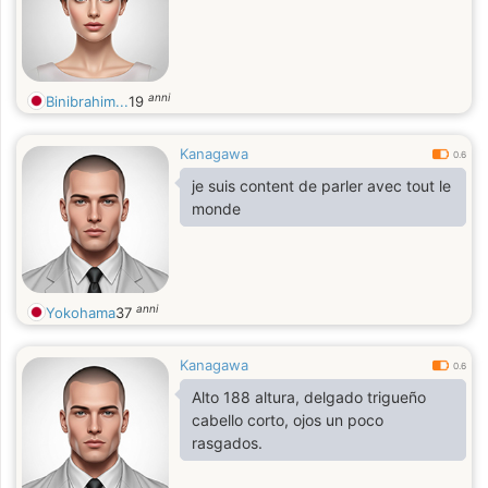
anni
Binibrahim...
19
Kanagawa
0.6
je suis content de parler avec tout le
monde
anni
Yokohama
37
Kanagawa
0.6
Alto 188 altura, delgado trigueño
cabello corto, ojos un poco
rasgados.