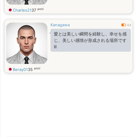
anni
Charles21
37
Kanagawa
0.3
愛とは美しい瞬間を経験し、幸せを感
じ、美しい感情が形成される場所です
lll
anni
Beray01
35