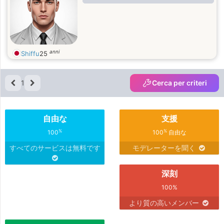
anni
Shiffu
25
1
Cerca per criteri
自由な
支援
%
%
100
100
自由な
すべてのサービスは無料です
モデレーターを聞く
深刻
100%
より質の高いメンバー