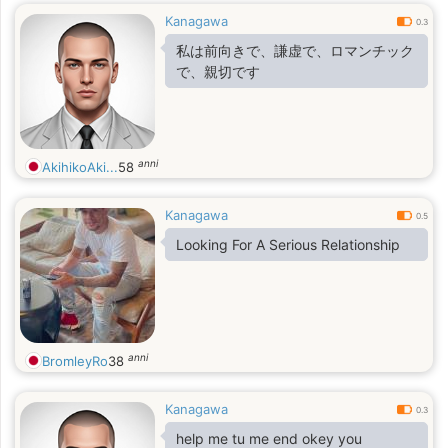
Kanagawa
0.3
私は前向きで、謙虚で、ロマンチック
で、親切です
anni
AkihikoAki...
58
Kanagawa
0.5
Looking For A Serious Relationship
anni
BromleyRo
38
Kanagawa
0.3
help me tu me end okey you