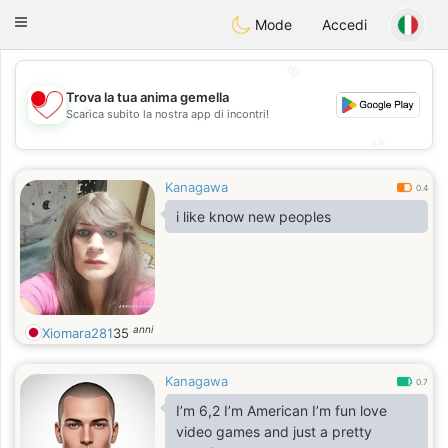
日本
Chat
Toggle
Mode
Accedi
navigation
💖
Trova la tua anima gemella
💖
Scarica subito la nostra app di incontri!
💕
💕
Kanagawa
0.4
i like know new peoples
anni
Xiomara281
35
Kanagawa
0.7
I’m 6,2 I’m American I’m fun love
video games and just a pretty