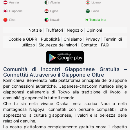
Austria
Algeria
Libano
Giappone
Egitto
Golfo
Cina
Kuwait
Tutta la lista
Notizie
|
Truffatori
|
Negozio
|
Opinioni
Cookie e GDPR
|
Pubblicità
|
Chi siamo
|
Privacy
|
Termini di
utilizzo
|
Sicurezza dei minori
|
Contatto
|
FAQ
Comunità di Incontri Giapponese Gratuita –
Connettiti Attraverso il Giappone e Oltre
Konnichiwa! Benvenuto nella piattaforma principale del Giappone
per connessioni autentiche. Japanese-chat.com riunisce single
giapponesi dall'energia di Tokyo alla tradizione di Kyoto, e
comunità giapponesi in tutto il mondo.
Che tu sia nella vivace Osaka, nella storica Nara o nella
montagnosa Nagoya, connettiti con persone compatibili che
apprezzano la cultura giapponese, i valori e la bellezza delle
relazioni genuine.
La nostra piattaforma completamente gratuita onora il rispetto