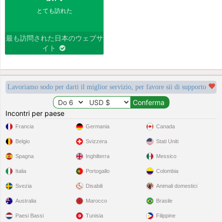
とても訪れた
最も訪問された日本のウェブサ
イト
Lavoriamo sodo per darti il miglior servizio, per favore sii di supporto
Incontri per paese
Francia
Germania
Canada
Belgio
Svizzera
Stati Uniti
Spagna
Inghilterra
Messico
Italia
Portogallo
Colombia
Svezia
Disabili
Animali domestici
Australia
Marocco
Brasile
Paesi Bassi
Tunisia
Filippine