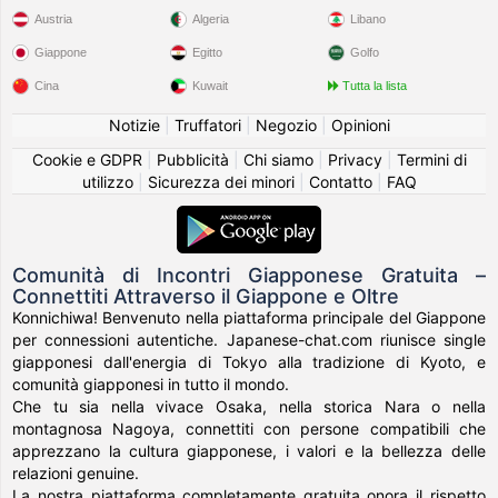
Austria
Algeria
Libano
Giappone
Egitto
Golfo
Cina
Kuwait
Tutta la lista
Notizie
|
Truffatori
|
Negozio
|
Opinioni
Cookie e GDPR
|
Pubblicità
|
Chi siamo
|
Privacy
|
Termini di
utilizzo
|
Sicurezza dei minori
|
Contatto
|
FAQ
Comunità di Incontri Giapponese Gratuita –
Connettiti Attraverso il Giappone e Oltre
Konnichiwa! Benvenuto nella piattaforma principale del Giappone
per connessioni autentiche. Japanese-chat.com riunisce single
giapponesi dall'energia di Tokyo alla tradizione di Kyoto, e
comunità giapponesi in tutto il mondo.
Che tu sia nella vivace Osaka, nella storica Nara o nella
montagnosa Nagoya, connettiti con persone compatibili che
apprezzano la cultura giapponese, i valori e la bellezza delle
relazioni genuine.
La nostra piattaforma completamente gratuita onora il rispetto