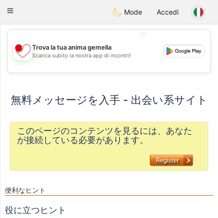
日本
Chat
Toggle
Mode
Accedi
navigation
💖
Trova la tua anima gemella
Scarica subito la nostra app di incontri!
💖
💕
💕
無料メッセージを入手 - 出会い系サイト
このページのコンテンツを見るには、あなた
が接続している必要があります。
便利なヒント
役に立つヒント