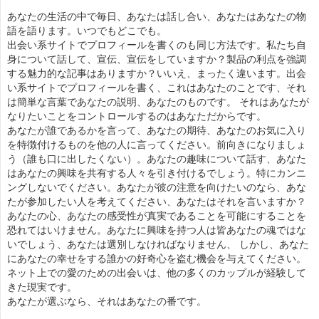
あなたの生活の中で毎日、あなたは話し合い、あなたはあなたの物
語を語ります。いつでもどこでも。
出会い系サイトでプロフィールを書くのも同じ方法です。私たち自
身について話して、宣伝、宣伝をしていますか？製品の利点を強調
する魅力的な記事はありますか？いいえ、まったく違います。出会
い系サイトでプロフィールを書く、これはあなたのことです、それ
は簡単な言葉であなたの説明、あなたのものです。 それはあなたが
なりたいことをコントロールするのはあなただからです。
あなたが誰であるかを言って、あなたの期待、あなたのお気に入り
を特徴付けるものを他の人に言ってください。前向きになりましょ
う（誰も口に出したくない）。あなたの趣味について話す、あなた
はあなたの興味を共有する人々を引き付けるでしょう。特にカンニ
ングしないでください。あなたが彼の注意を向けたいのなら、あな
たが参加したい人を考えてください、あなたはそれを言いますか？
あなたの心、あなたの感受性が真実であることを可能にすることを
恐れてはいけません。あなたに興味を持つ人は皆あなたの魂ではな
いでしょう、あなたは選別しなければなりません、 しかし、あなた
にあなたの幸せをする誰かの好奇心を盗む機会を与えてください。
ネット上での愛のための出会いは、他の多くのカップルが経験して
きた現実です。
あなたが選ぶなら、それはあなたの番です。