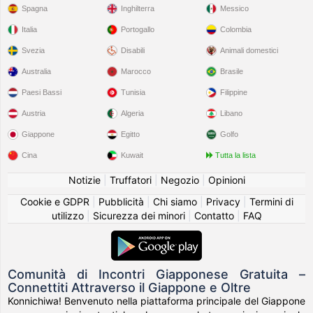
Spagna
Inghilterra
Messico
Italia
Portogallo
Colombia
Svezia
Disabili
Animali domestici
Australia
Marocco
Brasile
Paesi Bassi
Tunisia
Filippine
Austria
Algeria
Libano
Giappone
Egitto
Golfo
Cina
Kuwait
Tutta la lista
Notizie
|
Truffatori
|
Negozio
|
Opinioni
Cookie e GDPR
|
Pubblicità
|
Chi siamo
|
Privacy
|
Termini di
utilizzo
|
Sicurezza dei minori
|
Contatto
|
FAQ
Comunità di Incontri Giapponese Gratuita –
Connettiti Attraverso il Giappone e Oltre
Konnichiwa! Benvenuto nella piattaforma principale del Giappone