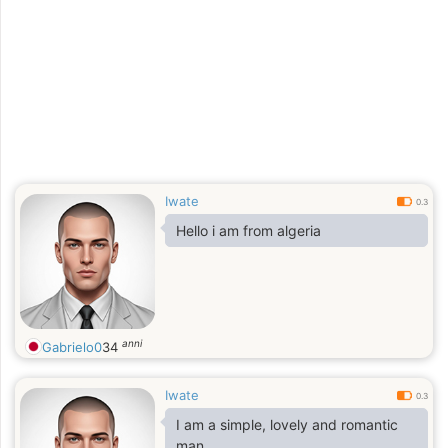
Iwate
0.3
Hello i am from algeria
anni
Gabrielo0
34
Iwate
0.3
I am a simple, lovely and romantic
man.