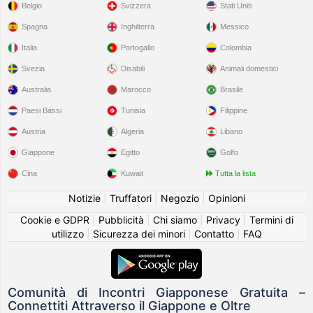
Belgio
Svizzera
Stati Uniti
Spagna
Inghilterra
Messico
Italia
Portogallo
Colombia
Svezia
Disabili
Animali domestici
Australia
Marocco
Brasile
Paesi Bassi
Tunisia
Filippine
Austria
Algeria
Libano
Giappone
Egitto
Golfo
Cina
Kuwait
Tutta la lista
Notizie
|
Truffatori
|
Negozio
|
Opinioni
Cookie e GDPR
|
Pubblicità
|
Chi siamo
|
Privacy
|
Termini di
utilizzo
|
Sicurezza dei minori
|
Contatto
|
FAQ
Comunità di Incontri Giapponese Gratuita –
Connettiti Attraverso il Giappone e Oltre