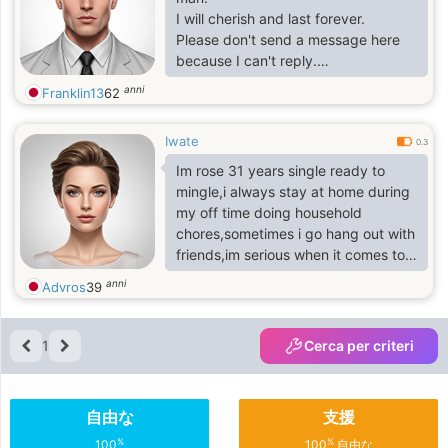
I will cherish and last forever.
Please don't send a message here
because I can't reply.
Add my k for better communication
anni
Franklin13
62
I like to treat my woman carefully
and try to understand her.
Iwate
Always support her with everything I
0.3
can.
Im rose 31 years single ready to
I hope I can be able to find a special
mingle,i always stay at home during
woman meaning for me here.
my off time doing household
chores,sometimes i go hang out with
friends,im serious when it comes to
relationships coz I believe what
anni
Advros
39
you've done to others it will return
unto you,so be faithful...
1
Cerca per criteri
自由な
支援
%
%
100
100
自由な