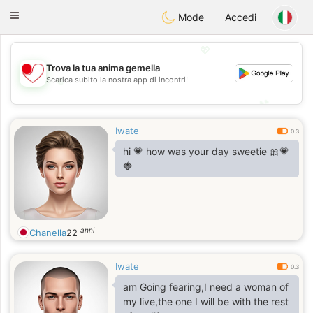
日本
Chat
Toggle
Mode
Accedi
navigation
💖
Trova la tua anima gemella
💖
Scarica subito la nostra app di incontri!
💕
💕
Iwate
0.3
hi 💗 how was your day sweetie 🎀💗
🍓
anni
Chanella
22
Iwate
0.3
am Going fearing,I need a woman of
my live,the one I will be with the rest