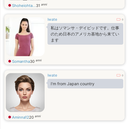
anni
Shoheiohta...
31
Iwate
0
私はソマンサ・デイビッドです。仕事
のため日本のアメリカ基地から来てい
ます
anni
Somantha
30
Iwate
0
I'm from Japan country
anni
Aminna12
20