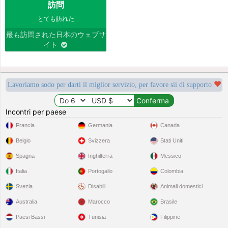
訪問
とても訪れた
最も訪問された日本のウェブサ
イト
Lavoriamo sodo per darti il miglior servizio, per favore sii di supporto
Incontri per paese
Francia
Germania
Canada
Belgio
Svizzera
Stati Uniti
Spagna
Inghilterra
Messico
Italia
Portogallo
Colombia
Svezia
Disabili
Animali domestici
Australia
Marocco
Brasile
Paesi Bassi
Tunisia
Filippine