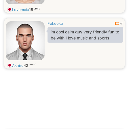
anni
Lovemeix
18
Fukuoka
0.1
im cool calm guy very friendly fun to
be with I love music and sports
anni
Akhiro
42