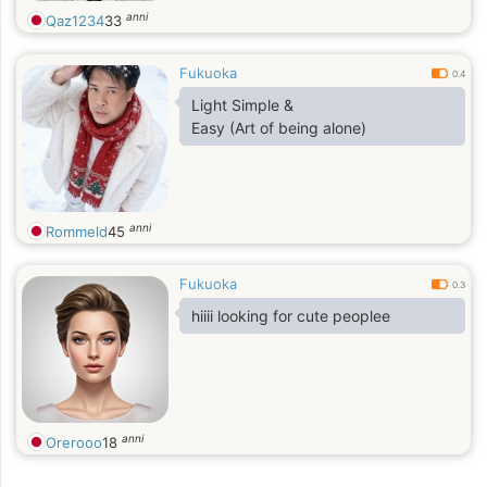
anni
Qaz1234
33
Fukuoka
0.4
Light Simple &
Easy (Art of being alone)
anni
Rommeld
45
Fukuoka
0.3
hiiii looking for cute peoplee
anni
Orerooo
18