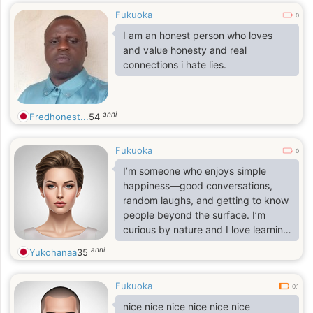
Fukuoka
0
I am an honest person who loves
and value honesty and real
connections i hate lies.
anni
Fredhonest...
54
Fukuoka
0
I’m someone who enjoys simple
happiness—good conversations,
random laughs, and getting to know
people beyond the surface. I’m
curious by nature and I love learning
about different cultures. If you’re
anni
Yukohanaa
35
easy to talk to and kind, we’ll
probably get along really well.
Fukuoka
0.1
nice nice nice nice nice nice