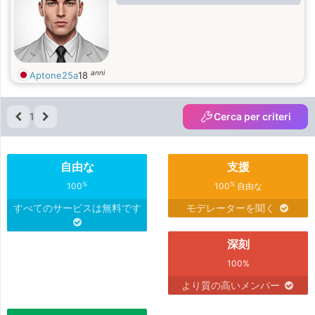
anni
Aptone25a
18
1
Cerca per criteri
自由な
支援
%
%
100
100
自由な
すべてのサービスは無料です
モデレーターを聞く
深刻
100%
より質の高いメンバー