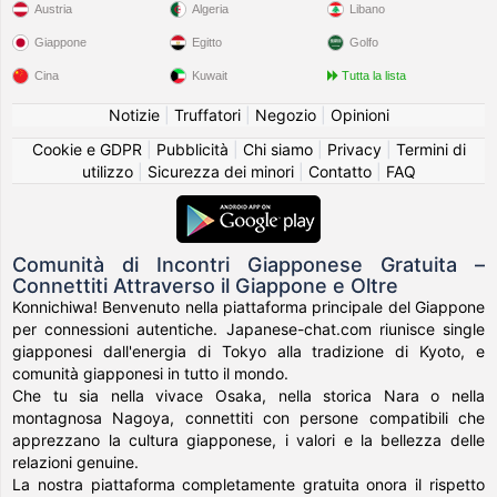
Austria
Algeria
Libano
Giappone
Egitto
Golfo
Cina
Kuwait
Tutta la lista
Notizie
|
Truffatori
|
Negozio
|
Opinioni
Cookie e GDPR
|
Pubblicità
|
Chi siamo
|
Privacy
|
Termini di
utilizzo
|
Sicurezza dei minori
|
Contatto
|
FAQ
Comunità di Incontri Giapponese Gratuita –
Connettiti Attraverso il Giappone e Oltre
Konnichiwa! Benvenuto nella piattaforma principale del Giappone
per connessioni autentiche. Japanese-chat.com riunisce single
giapponesi dall'energia di Tokyo alla tradizione di Kyoto, e
comunità giapponesi in tutto il mondo.
Che tu sia nella vivace Osaka, nella storica Nara o nella
montagnosa Nagoya, connettiti con persone compatibili che
apprezzano la cultura giapponese, i valori e la bellezza delle
relazioni genuine.
La nostra piattaforma completamente gratuita onora il rispetto