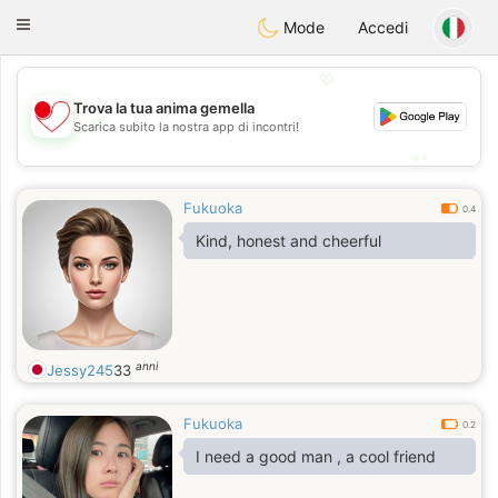
日本
Chat
Toggle
Mode
Accedi
navigation
💖
Trova la tua anima gemella
💖
Scarica subito la nostra app di incontri!
💕
💕
Fukuoka
0.4
Kind, honest and cheerful
anni
Jessy245
33
Fukuoka
0.2
I need a good man , a cool friend