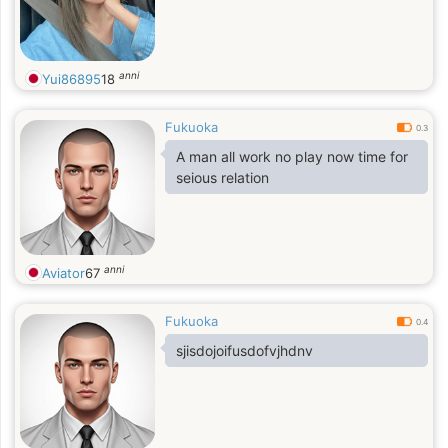
anni
Yui86895
18
Fukuoka
0.3
A man all work no play now time for
seious relation
anni
Aviator
67
Fukuoka
0.4
sjisdojoifusdofvjhdnv