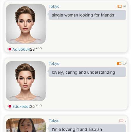
Tokyo
0.1
single woman looking for friends
anni
Aoi55664
28
Tokyo
0.4
lovely, caring and understanding
anni
Edokedet
25
Tokyo
0
I'm a lover girl and also an