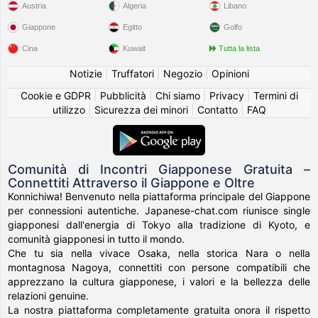
Austria
Algeria
Libano
Giappone
Egitto
Golfo
Cina
Kuwait
Tutta la lista
Notizie
|
Truffatori
|
Negozio
|
Opinioni
Cookie e GDPR
|
Pubblicità
|
Chi siamo
|
Privacy
|
Termini di
utilizzo
|
Sicurezza dei minori
|
Contatto
|
FAQ
Comunità di Incontri Giapponese Gratuita –
Connettiti Attraverso il Giappone e Oltre
Konnichiwa! Benvenuto nella piattaforma principale del Giappone
per connessioni autentiche. Japanese-chat.com riunisce single
giapponesi dall'energia di Tokyo alla tradizione di Kyoto, e
comunità giapponesi in tutto il mondo.
Che tu sia nella vivace Osaka, nella storica Nara o nella
montagnosa Nagoya, connettiti con persone compatibili che
apprezzano la cultura giapponese, i valori e la bellezza delle
relazioni genuine.
La nostra piattaforma completamente gratuita onora il rispetto