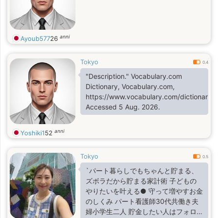
anni
Ayoub577
26
Tokyo
0.4
"Description." Vocabulary.com
Dictionary, Vocabulary.com,
https://www.vocabulary.com/dictionary/de
Accessed 5 Aug. 2026.
anni
Yoshiki1
52
Tokyo
0.5
`パート暮らしでもちゃんと貯まる、
ズボラだから貯まる家計術 子どもの
やりたいを叶える● 守って増やすお金
のしくみ パート看護師30代共働き夫
婦小学生二人 貯金したい人はフォロ