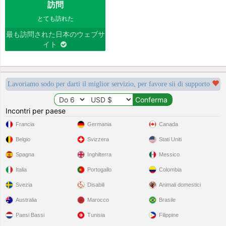
訪問
とても訪れた
最も訪問された日本のウェブサ
イト
Lavoriamo sodo per darti il miglior servizio, per favore sii di supporto
Incontri per paese
Francia
Germania
Canada
Belgio
Svizzera
Stati Uniti
Spagna
Inghilterra
Messico
Italia
Portogallo
Colombia
Svezia
Disabili
Animali domestici
Australia
Marocco
Brasile
Paesi Bassi
Tunisia
Filippine