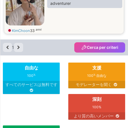
adventurer
anni
KimChoon
33
1
Cerca per criteri
自由な
支援
%
%
100
100
自由な
すべてのサービスは無料です
モデレーターを聞く
深刻
100%
より質の高いメンバー