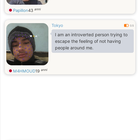
anni
Papillon
43
Tokyo
0.5
I am an introverted person trying to
escape the feeling of not having
people around me.
anni
M4HMOUD
19