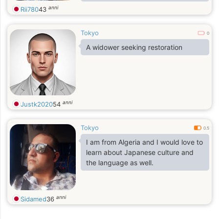
ーしてね。
anni
Rii780
43
Tokyo
0
A widower seeking restoration
anni
Justk2020
54
Tokyo
0.5
I am from Algeria and I would love to
learn about Japanese culture and
the language as well.
anni
Sidamed
36