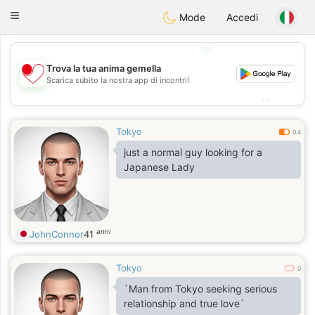
日本
Chat
Toggle
Mode
Accedi
navigation
💖
Trova la tua anima gemella
💖
Scarica subito la nostra app di incontri!
💕
💕
Tokyo
0.4
just a normal guy looking for a
Japanese Lady
anni
JohnConnor
41
Tokyo
0
`Man from Tokyo seeking serious
relationship and true love`