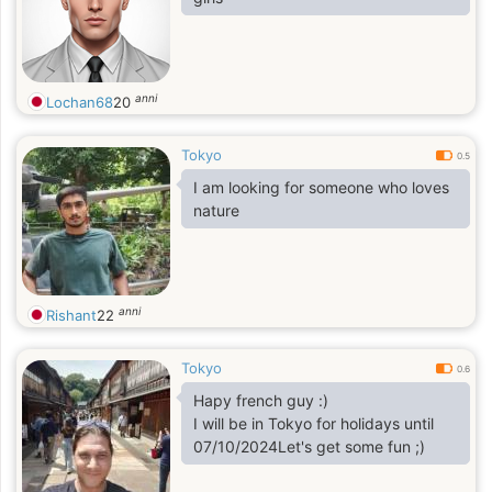
anni
Lochan68
20
Tokyo
0.5
I am looking for someone who loves
nature
anni
Rishant
22
Tokyo
0.6
Hapy french guy :)
I will be in Tokyo for holidays until
07/10/2024Let's get some fun ;)