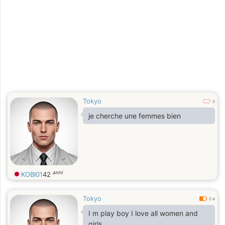
Tokyo
0
je cherche une femmes bien
anni
KOBI01
42
Tokyo
0.4
I m play boy I love all women and
girls