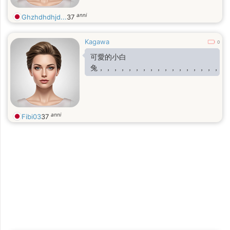
anni
Ghzhdhdhjd...
37
Kagawa
0
可愛的小白
兔，，，，，，，，，，，，，，，，，，
anni
Fibi03
37