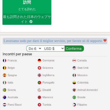
訪問
とても訪れた
最も訪問された日本のウェブサ
イト
Lavoriamo sodo per darti il miglior servizio, per favore sii di supporto
Incontri per paese
Francia
Germania
Canada
Belgio
Svizzera
Stati Uniti
Spagna
Inghilterra
Messico
Italia
Portogallo
Colombia
Svezia
Disabili
Animali domestici
Australia
Marocco
Brasile
Paesi Bassi
Tunisia
Filippine