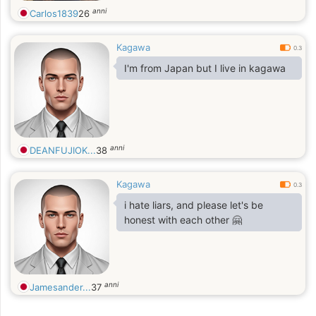
anni
Carlos1839
26
Kagawa
0.3
I'm from Japan but I live in kagawa
anni
DEANFUJIOK...
38
Kagawa
0.3
i hate liars, and please let's be
honest with each other 🤗
anni
Jamesander...
37