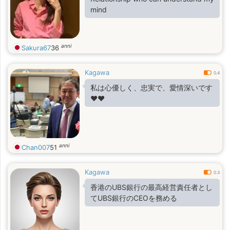
mind
anni
Sakura67
36
Kagawa
0.4
私は心優しく、忠実で、愛情深いです
❤️❤️
anni
Chan007
51
Kagawa
0.3
香港のUBS銀行の最高経営責任者とし
てUBS銀行のCEOを務める