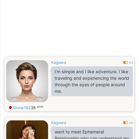
Kagawa
0.3
I'm simple and I like adventure. I like
traveling and experiencing the world
through the eyes of people around
me.
anni
Snow192
38
Kagawa
0.6
want to meet Ephemeral
Relationship who can understand my