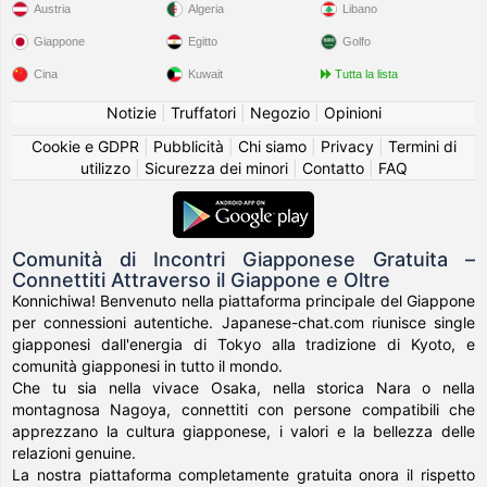
Austria
Algeria
Libano
Giappone
Egitto
Golfo
Cina
Kuwait
Tutta la lista
Notizie
|
Truffatori
|
Negozio
|
Opinioni
Cookie e GDPR
|
Pubblicità
|
Chi siamo
|
Privacy
|
Termini di
utilizzo
|
Sicurezza dei minori
|
Contatto
|
FAQ
Comunità di Incontri Giapponese Gratuita –
Connettiti Attraverso il Giappone e Oltre
Konnichiwa! Benvenuto nella piattaforma principale del Giappone
per connessioni autentiche. Japanese-chat.com riunisce single
giapponesi dall'energia di Tokyo alla tradizione di Kyoto, e
comunità giapponesi in tutto il mondo.
Che tu sia nella vivace Osaka, nella storica Nara o nella
montagnosa Nagoya, connettiti con persone compatibili che
apprezzano la cultura giapponese, i valori e la bellezza delle
relazioni genuine.
La nostra piattaforma completamente gratuita onora il rispetto