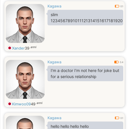
Kagawa
0.1
slim
1234567891011121314151617181920
anni
Xander
39
Kagawa
0.4
I'm a doctor I'm not here for joke but
for a serious relationship
anni
Kimwoo09
49
Kagawa
0.1
hello hello hello hello