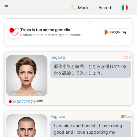
日本
Chat
Toggle
Mode
Accedi
navigation
💖
Trova la tua anima gemella
💖
Scarica subito la nostra app di incontri!
💕
💕
Kagawa
0
原作小説と映画、どちらが優れている
かを議論してみましょう。
anni
M567778
23
Kagawa
0.3
I am nice and honest , I love doing
good and I love supporting my