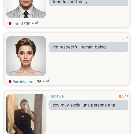
friends and family
anni
Joon15
39
0
I'm respectful human being
anni
Barbieyuna...
35
Kagawa
0.4
soy muy social una persona alta