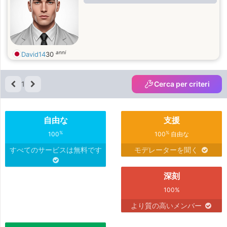
anni
David14
30
1
Cerca per criteri
自由な
支援
%
%
100
100
自由な
すべてのサービスは無料です
モデレーターを聞く
深刻
100%
より質の高いメンバー