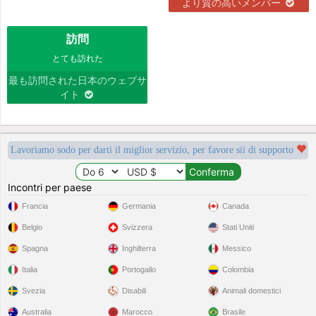
より質の高いメンバー
訪問
とても訪れた
最も訪問された日本のウェブサ
イト
Lavoriamo sodo per darti il miglior servizio, per favore sii di supporto
Incontri per paese
Francia
Germania
Canada
Belgio
Svizzera
Stati Uniti
Spagna
Inghilterra
Messico
Italia
Portogallo
Colombia
Svezia
Disabili
Animali domestici
Australia
Marocco
Brasile