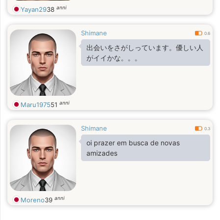
anni
Yayan29
38
Shimane
0.6
出会いをさがしっています。優しい人
がイイかな。。。
anni
Maru1975
51
Shimane
0.3
oi prazer em busca de novas
amizades
anni
Moreno
39