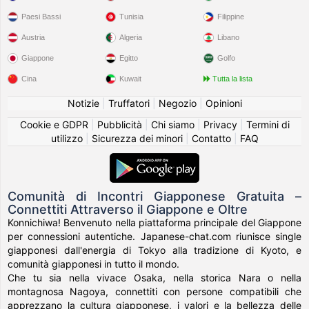
Paesi Bassi
Tunisia
Filippine
Austria
Algeria
Libano
Giappone
Egitto
Golfo
Cina
Kuwait
Tutta la lista
Notizie
|
Truffatori
|
Negozio
|
Opinioni
Cookie e GDPR
|
Pubblicità
|
Chi siamo
|
Privacy
|
Termini di
utilizzo
|
Sicurezza dei minori
|
Contatto
|
FAQ
Comunità di Incontri Giapponese Gratuita –
Connettiti Attraverso il Giappone e Oltre
Konnichiwa! Benvenuto nella piattaforma principale del Giappone
per connessioni autentiche. Japanese-chat.com riunisce single
giapponesi dall'energia di Tokyo alla tradizione di Kyoto, e
comunità giapponesi in tutto il mondo.
Che tu sia nella vivace Osaka, nella storica Nara o nella
montagnosa Nagoya, connettiti con persone compatibili che
apprezzano la cultura giapponese, i valori e la bellezza delle