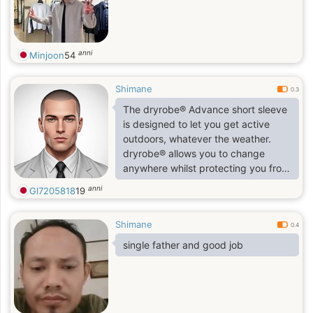
anni
Minjoon
54
Shimane
0.3
The dryrobe® Advance short sleeve
is designed to let you get active
outdoors, whatever the weather.
dryrobe® allows you to change
anywhere whilst protecting you from
the elements and keeping you warm
anni
Gl7205818
19
in any climate.
Shimane
0.4
single father and good job