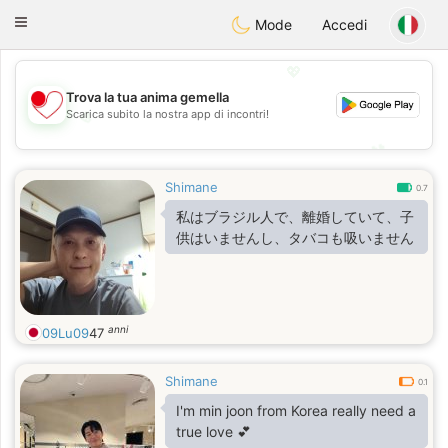
日本
Chat
Toggle
Mode
Accedi
navigation
💖
Trova la tua anima gemella
Scarica subito la nostra app di incontri!
💖
💕
💕
Shimane
0.7
私はブラジル人で、離婚していて、子
供はいませんし、タバコも吸いません
anni
09Lu09
47
Shimane
0.1
I'm min joon from Korea really need a
true love 💕