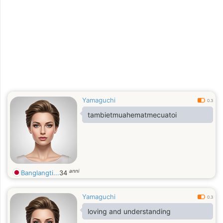
Yamaguchi
0.3
tambietmuahematmecuatoi
anni
Banglangti...
34
Yamaguchi
0.3
loving and understanding