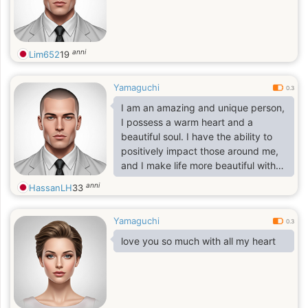
anni
Lim652
19
Yamaguchi
0.3
I am an amazing and unique person,
I possess a warm heart and a
beautiful soul. I have the ability to
positively impact those around me,
and I make life more beautiful with
my optimism and smile. I am a
anni
HassanLH
33
diligent and persistent person, and I
don't hesitate to achieve my goals
Yamaguchi
and dreams. I am also a deep
0.3
thinker, I have a unique perspective
love you so much with all my heart
on life, and I can see the beauty in
simple things. I am a person who is
honest with myself and others, and
I'm not afraid to be different. I love