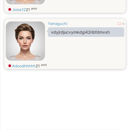
anni
Joice12
21
Yamaguchi
0
vdyjrdjucvymkdgi42ribfdmvxh
anni
Adoodhhhhh
21