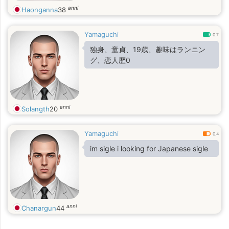
to learn and discover new things,
anni
Haonganna
38
and I enjoy challenges and new
opportunities. I am a creative and
enthusiastic person, and I love to
Yamaguchi
0.7
share my thoughts and opinions with
独身、童貞、19歳、趣味はランニン
others
グ、恋人歴0
anni
Solangth
20
Yamaguchi
0.4
im sigle i looking for Japanese sigle
anni
Chanargun
44