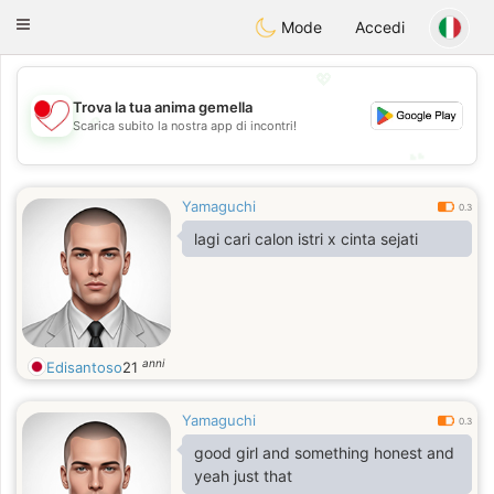
日本
Chat
Toggle
Mode
Accedi
navigation
💖
Trova la tua anima gemella
💖
Scarica subito la nostra app di incontri!
💕
💕
Yamaguchi
0.3
lagi cari calon istri x cinta sejati
anni
Edisantoso
21
Yamaguchi
0.3
good girl and something honest and
yeah just that