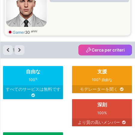
anni
Gamer
30
1
Cerca per criteri
自由な
支援
%
%
100
100
自由な
すべてのサービスは無料です
モデレーターを聞く
深刻
100%
より質の高いメンバー