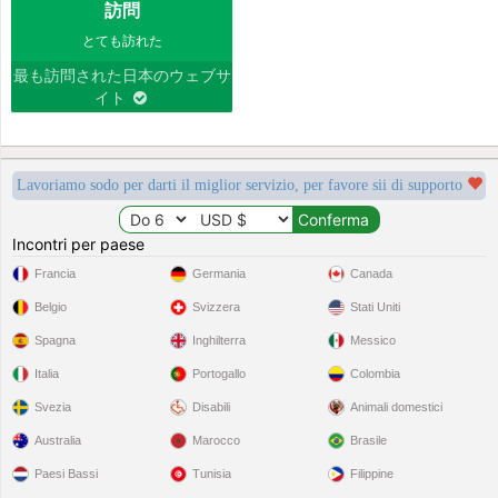
訪問
とても訪れた
最も訪問された日本のウェブサ
イト
Lavoriamo sodo per darti il miglior servizio, per favore sii di supporto
Incontri per paese
Francia
Germania
Canada
Belgio
Svizzera
Stati Uniti
Spagna
Inghilterra
Messico
Italia
Portogallo
Colombia
Svezia
Disabili
Animali domestici
Australia
Marocco
Brasile
Paesi Bassi
Tunisia
Filippine