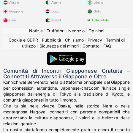
Austria
Algeria
Libano
Giappone
Egitto
Golfo
Cina
Kuwait
Tutta la lista
Notizie
|
Truffatori
|
Negozio
|
Opinioni
Cookie e GDPR
|
Pubblicità
|
Chi siamo
|
Privacy
|
Termini di
utilizzo
|
Sicurezza dei minori
|
Contatto
|
FAQ
Comunità di Incontri Giapponese Gratuita –
Connettiti Attraverso il Giappone e Oltre
Konnichiwa! Benvenuto nella piattaforma principale del Giappone
per connessioni autentiche. Japanese-chat.com riunisce single
giapponesi dall'energia di Tokyo alla tradizione di Kyoto, e
comunità giapponesi in tutto il mondo.
Che tu sia nella vivace Osaka, nella storica Nara o nella
montagnosa Nagoya, connettiti con persone compatibili che
apprezzano la cultura giapponese, i valori e la bellezza delle
relazioni genuine.
La nostra piattaforma completamente gratuita onora il rispetto