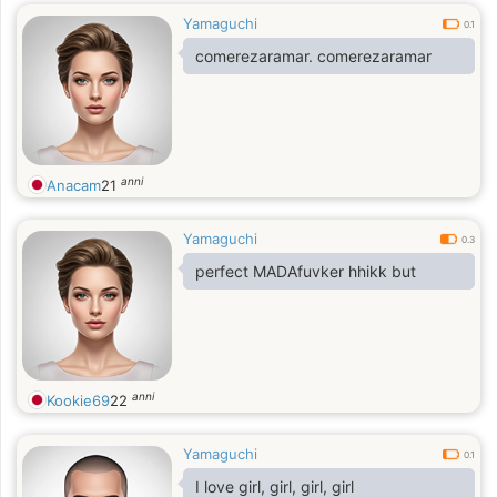
Yamaguchi
0.1
comerezaramar. comerezaramar
anni
Anacam
21
Yamaguchi
0.3
perfect MADAfuvker hhikk but
anni
Kookie69
22
Yamaguchi
0.1
I love girl, girl, girl, girl