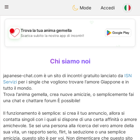
日本
Chat
Toggle
Mode
Accedi
navigation
💖
Trova la tua anima gemella
Scarica subito la nostra app di incontri!
💖
💕
💕
Chi siamo noi
japanese-chat.com è un sito di incontri gratuito lanciato da
ISN
Servizi
per i single che vogliono trovare l'amore Giappone e in
tutto il mondo.
Trova l'anima gemella, crea nuove amicizie, o semplicemente fai
una chat e chattare forum È possibile!
Il funzionamento è semplice: si crea il tuo annuncio, allora si
contatta singoli con i quali si dispone di una certa affinità o amore
amichevole. Se sei una persona alla ricerca del vero amore della
sua vita, un rapporto serio, flirt, la seduzione o una semplice
amicizia, questo sito è per voi. Non dimenticare che questo sito