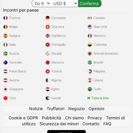
Incontri per paese
Francia
Germania
Canada
Belgio
Svizzera
Stati Uniti
Spagna
Inghilterra
Messico
Italia
Portogallo
Colombia
Svezia
Disabili
Animali domestici
Australia
Marocco
Brasile
Paesi Bassi
Tunisia
Filippine
Austria
Algeria
Libano
Giappone
Egitto
Golfo
Cina
Kuwait
Tutta la lista
Notizie
|
Truffatori
|
Negozio
|
Opinioni
Cookie e GDPR
|
Pubblicità
|
Chi siamo
|
Privacy
|
Termini di
utilizzo
|
Sicurezza dei minori
|
Contatto
|
FAQ