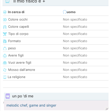
Il mio fisico e +
In cerca di
uomo
Colore occhi
Non specificato
Colore capelli
Non specificato
Tipo di corpo
Non specificato
Formato
Non specificato
peso
Non specificato
Avere figli
Non specificato
Vuoi avere figli
Non specificato
Mosso dall'amore
Non specificato
La religione
Non specificato
un po 'di me
melodic chef, game and singer