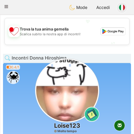
日本
Chat
Toggle
Mode
Accedi
navigation
💖
Trova la tua anima gemella
💖
Scarica subito la nostra app di incontri!
💕
💕
Incontri Donna Hiroshima
0.4/1
1
Loise123
Molto tempo