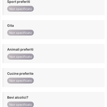
Sport preferiti
Non specificato
Gita
Non specificato
Animali preferiti
Non specificato
Cucine preferite
Non specificato
Bevi alcolici?
Non specificato