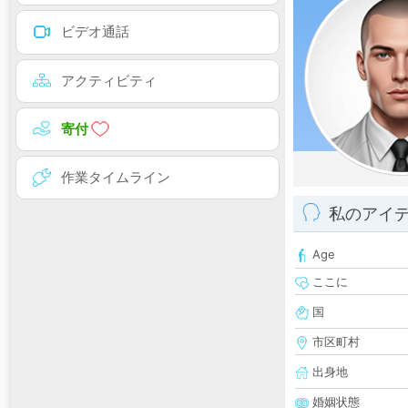
ビデオ通話
アクティビティ
寄付
作業タイムライン
私のアイ
Age
ここに
国
市区町村
出身地
婚姻状態