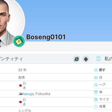
Boseng0101
0
デンティティ
私
22 年
探す
友情
目
日
ヘア
本
体
Fukuoka
Kasuga
,
サイズ
日
本
体重
シングル