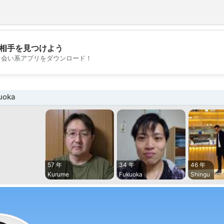
相手を見つけよう
💖
出会い系アプリをダウンロード！
💕
uoka
57 年
34 年
46 年
Kurume
Fukuoka
Shingu