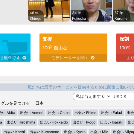
46 年
34 年
57 年
Shingu
Fukuoka
Kurume
支援
深刻
%
100
自由な
100%
スは無料です
モデレーターを聞く
よ
私たちは最高のサービスを提供するために懸命に働いて
グルを見つける： 日本
い Akita
出会い Aomori
出会い Chiba
出会い Ehime
出会い Fukui
出会い
a
出会い Hiroshima
出会い Hokkaido
出会い Hyogo
出会い Ibaraki
出会
出会い Kochi
出会い Kumamoto
出会い Kyoto
出会い Mie
出会い Miyag