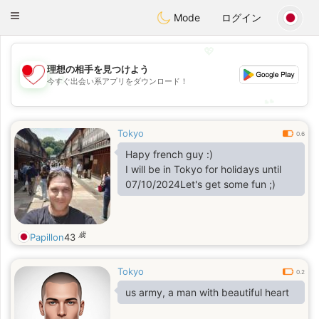
日本
Chat
Toggle
Mode
ログイン
navigation
💖
理想の相手を見つけよう
💖
今すぐ出会い系アプリをダウンロード！
💕
💕
Tokyo
0.6
Hapy french guy :)
I will be in Tokyo for holidays until
07/10/2024Let's get some fun ;)
歳
Papillon
43
Tokyo
0.2
us army, a man with beautiful heart