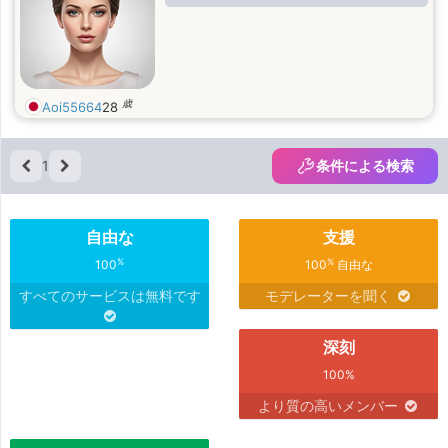
歳
Aoi55664
28
1
条件による検索
自由な
支援
%
%
100
100
自由な
すべてのサービスは無料です
モデレーターを聞く
深刻
100%
より質の高いメンバー