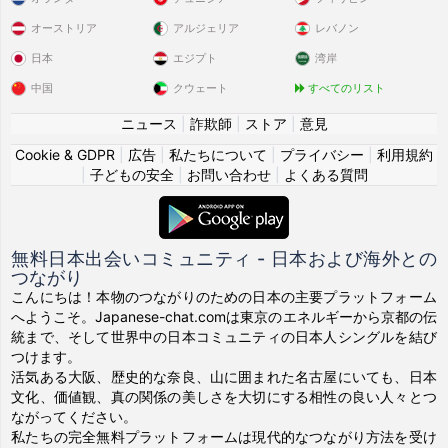
オーストリア
アルジェリア
レバノン
日本
エジプト
湾岸
中国
クウェート
すべてのリスト
ニュース
|
詐欺師
|
ストア
|
意見
Cookie & GDPR
|
広告
|
私たちについて
|
プライバシー
|
利用規約
|
子どもの安全
|
お問い合わせ
|
よくある質問
無料日本出会いコミュニティ - 日本および海外との
つながり
こんにちは！本物のつながりのための日本の主要プラットフォーム
へようこそ。Japanese-chat.comは東京のエネルギーから京都の伝
統まで、そして世界中の日本コミュニティの日本人シングルを結び
つけます。
活気ある大阪、歴史的な奈良、山に囲まれた名古屋にいても、日本
文化、価値観、真の関係の美しさを大切にする相性の良い人々とつ
ながってください。
私たちの完全無料プラットフォームは現代的なつながり方法を受け