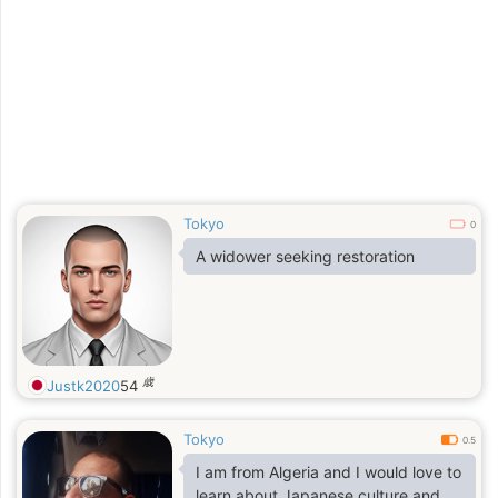
Tokyo
0
A widower seeking restoration
歳
Justk2020
54
Tokyo
0.5
I am from Algeria and I would love to
learn about Japanese culture and