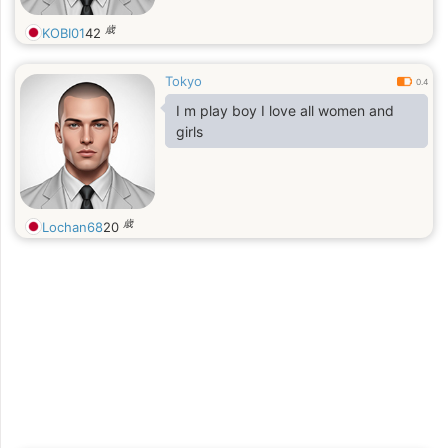
歳
KOBI01
42
Tokyo
0.4
I m play boy I love all women and
girls
歳
Lochan68
20