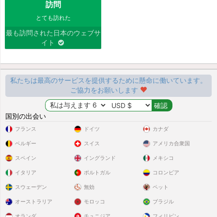
訪問
とても訪れた
最も訪問された日本のウェブサ
イト
私たちは最高のサービスを提供するために懸命に働いています。
ご協力をお願いします
国別の出会い
フランス
ドイツ
カナダ
ベルギー
スイス
アメリカ合衆国
スペイン
イングランド
メキシコ
イタリア
ポルトガル
コロンビア
スウェーデン
無効
ペット
オーストラリア
モロッコ
ブラジル
オランダ
チュニジア
フィリピン