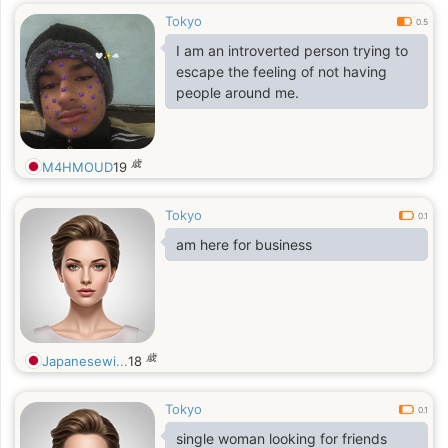
Tokyo
0.5
I am an introverted person trying to
escape the feeling of not having
people around me.
歳
M4HMOUD
19
Tokyo
0.1
am here for business
歳
Japanesewi...
18
Tokyo
0.1
single woman looking for friends