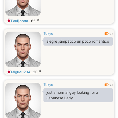
歳
Pauljlacam...
62
Tokyo
0.4
alegre ,simpático un poco romántico
歳
Miguel1234...
20
Tokyo
0.4
just a normal guy looking for a
Japanese Lady