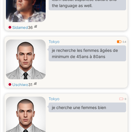
the language as well.
歳
Sidamed
36
Tokyo
0.4
je recherche les femmes âgées de
minimum de 45ans à 80ans
歳
Uschiwo
31
Tokyo
0
je cherche une femmes bien