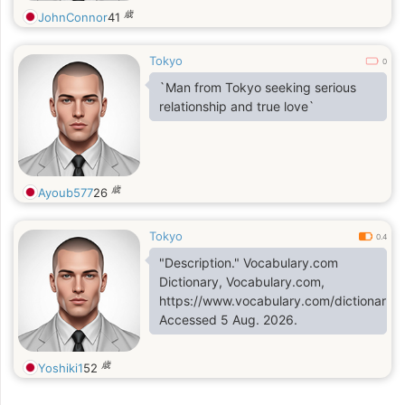
歳
JohnConnor
41
Tokyo
0
`Man from Tokyo seeking serious
relationship and true love`
歳
Ayoub577
26
Tokyo
0.4
"Description." Vocabulary.com
Dictionary, Vocabulary.com,
https://www.vocabulary.com/dictionary/de
Accessed 5 Aug. 2026.
歳
Yoshiki1
52