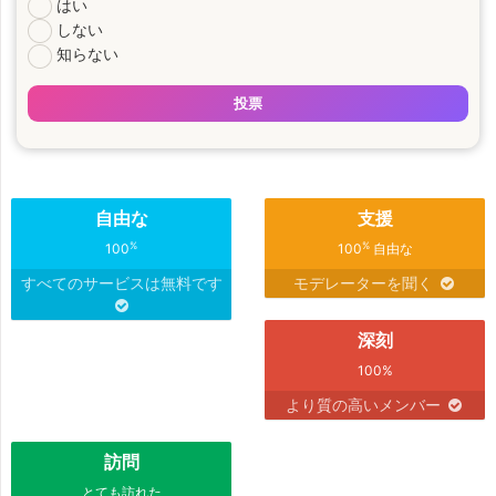
はい
しない
知らない
投票
自由な
支援
%
%
100
100
自由な
すべてのサービスは無料です
モデレーターを聞く
深刻
100%
より質の高いメンバー
訪問
とても訪れた