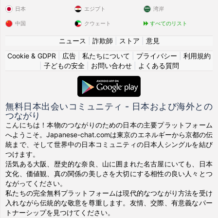
日本
エジプト
湾岸
中国
クウェート
すべてのリスト
ニュース
|
詐欺師
|
ストア
|
意見
Cookie & GDPR
|
広告
|
私たちについて
|
プライバシー
|
利用規約
|
子どもの安全
|
お問い合わせ
|
よくある質問
無料日本出会いコミュニティ - 日本および海外との
つながり
こんにちは！本物のつながりのための日本の主要プラットフォーム
へようこそ。Japanese-chat.comは東京のエネルギーから京都の伝
統まで、そして世界中の日本コミュニティの日本人シングルを結び
つけます。
活気ある大阪、歴史的な奈良、山に囲まれた名古屋にいても、日本
文化、価値観、真の関係の美しさを大切にする相性の良い人々とつ
ながってください。
私たちの完全無料プラットフォームは現代的なつながり方法を受け
入れながら伝統的な敬意を尊重します。友情、交際、有意義なパー
トナーシップを見つけてください。