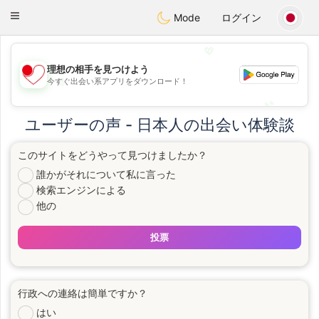
日本
Chat
Toggle
Mode
ログイン
navigation
💖
理想の相手を見つけよう
💖
今すぐ出会い系アプリをダウンロード！
💕
💕
ユーザーの声 - 日本人の出会い体験談
このサイトをどうやって見つけましたか？
誰かがそれについて私に言った
検索エンジンによる
他の
投票
行政への連絡は簡単ですか？
はい