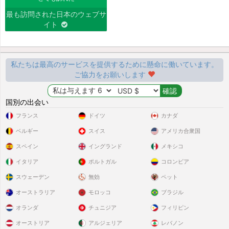
最も訪問された日本のウェブサ
イト
私たちは最高のサービスを提供するために懸命に働いています。
ご協力をお願いします
国別の出会い
フランス
ドイツ
カナダ
ベルギー
スイス
アメリカ合衆国
スペイン
イングランド
メキシコ
イタリア
ポルトガル
コロンビア
スウェーデン
無効
ペット
オーストラリア
モロッコ
ブラジル
オランダ
チュニジア
フィリピン
オーストリア
アルジェリア
レバノン