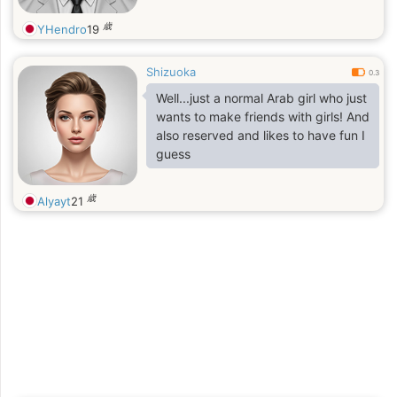
歳
YHendro
19
Shizuoka
0.3
Well...just a normal Arab girl who just
wants to make friends with girls! And
also reserved and likes to have fun I
guess
歳
Alyayt
21