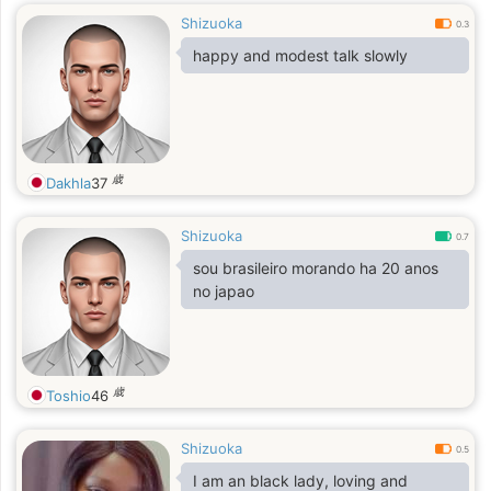
Shizuoka
0.3
happy and modest talk slowly
歳
Dakhla
37
Shizuoka
0.7
sou brasileiro morando ha 20 anos
no japao
歳
Toshio
46
Shizuoka
0.5
I am an black lady, loving and