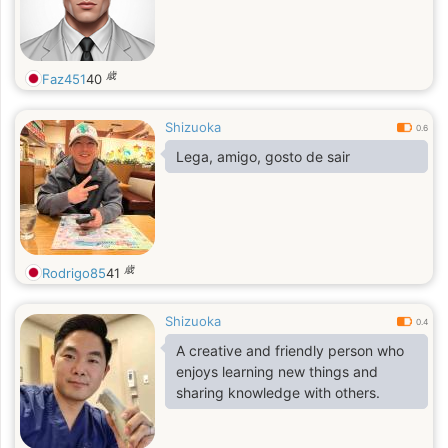
歳
Faz451
40
Shizuoka
0.6
Lega, amigo, gosto de sair
歳
Rodrigo85
41
Shizuoka
0.4
A creative and friendly person who
enjoys learning new things and
sharing knowledge with others.