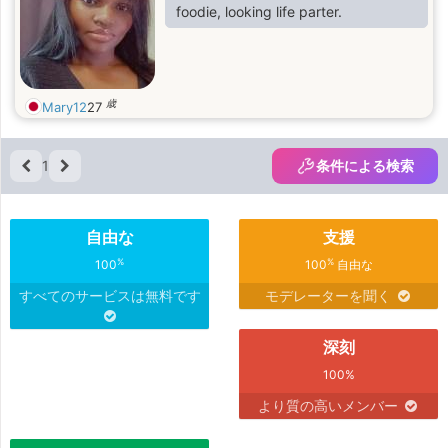
foodie, looking life parter.
歳
Mary12
27
1
条件による検索
自由な
支援
%
%
100
100
自由な
すべてのサービスは無料です
モデレーターを聞く
深刻
100%
より質の高いメンバー