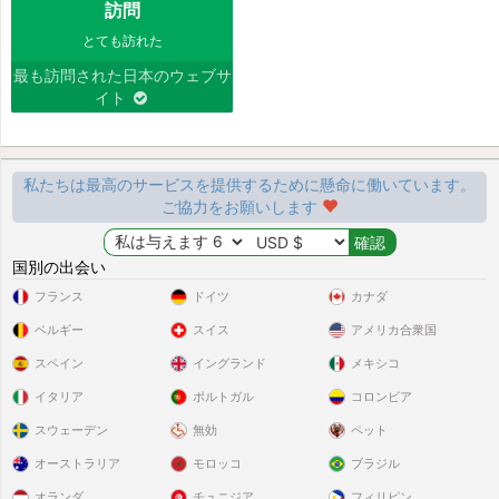
訪問
とても訪れた
最も訪問された日本のウェブサ
イト
私たちは最高のサービスを提供するために懸命に働いています。
ご協力をお願いします
国別の出会い
フランス
ドイツ
カナダ
ベルギー
スイス
アメリカ合衆国
スペイン
イングランド
メキシコ
イタリア
ポルトガル
コロンビア
スウェーデン
無効
ペット
オーストラリア
モロッコ
ブラジル
オランダ
チュニジア
フィリピン