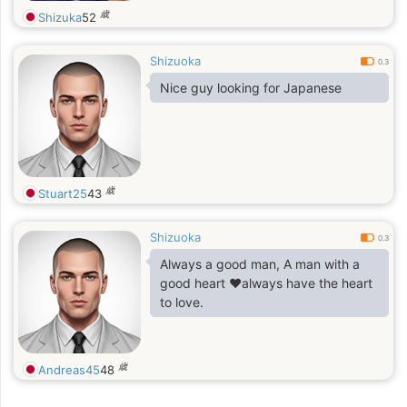
歳
Shizuka
52
Shizuoka
0.3
Nice guy looking for Japanese
歳
Stuart25
43
Shizuoka
0.3
Always a good man, A man with a
good heart ❤always have the heart
to love.
歳
Andreas45
48