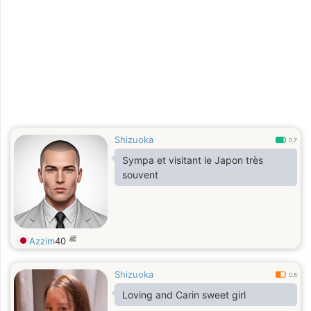
Shizuoka
0.7
Sympa et visitant le Japon très
souvent
歳
Azzim
40
Shizuoka
0.5
Loving and Carin sweet girl