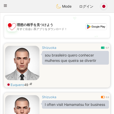
日本
Chat
Toggle
Mode
ログイン
navigation
💖
理想の相手を見つけよう
💖
今すぐ出会い系アプリをダウンロード！
💕
💕
Shizuoka
0.7
sou brasileiro quero conhecer
mulheres que queira se divertir
歳
Euquero
49
Shizuoka
0.3
I often visit Hamamatsu for business