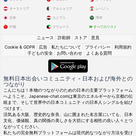
オーストリア
アルジェリア
レバノン
日本
エジプト
湾岸
中国
クウェート
すべてのリスト
ニュース
|
詐欺師
|
ストア
|
意見
Cookie & GDPR
|
広告
|
私たちについて
|
プライバシー
|
利用規約
|
子どもの安全
|
お問い合わせ
|
よくある質問
無料日本出会いコミュニティ - 日本および海外との
つながり
こんにちは！本物のつながりのための日本の主要プラットフォーム
へようこそ。Japanese-chat.comは東京のエネルギーから京都の伝
統まで、そして世界中の日本コミュニティの日本人シングルを結び
つけます。
活気ある大阪、歴史的な奈良、山に囲まれた名古屋にいても、日本
文化、価値観、真の関係の美しさを大切にする相性の良い人々とつ
ながってください。
私たちの完全無料プラットフォームは現代的なつながり方法を受け