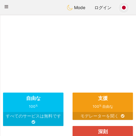
日本
Chat
Toggle
Mode
ログイン
navigation
自由な
支援
%
%
100
100
自由な
すべてのサービスは無料です
モデレーターを聞く
深刻