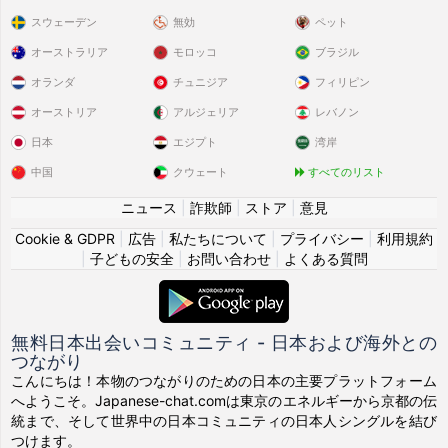
スウェーデン
無効
ペット
オーストラリア
モロッコ
ブラジル
オランダ
チュニジア
フィリピン
オーストリア
アルジェリア
レバノン
日本
エジプト
湾岸
中国
クウェート
すべてのリスト
ニュース
|
詐欺師
|
ストア
|
意見
Cookie & GDPR
|
広告
|
私たちについて
|
プライバシー
|
利用規約
|
子どもの安全
|
お問い合わせ
|
よくある質問
無料日本出会いコミュニティ - 日本および海外との
つながり
こんにちは！本物のつながりのための日本の主要プラットフォーム
へようこそ。Japanese-chat.comは東京のエネルギーから京都の伝
統まで、そして世界中の日本コミュニティの日本人シングルを結び
つけます。