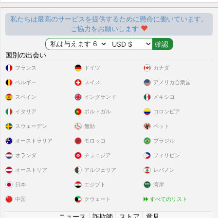
私たちは最高のサービスを提供するために懸命に働いています。
ご協力をお願いします
国別の出会い
フランス
ドイツ
カナダ
ベルギー
スイス
アメリカ合衆国
スペイン
イングランド
メキシコ
イタリア
ポルトガル
コロンビア
スウェーデン
無効
ペット
オーストラリア
モロッコ
ブラジル
オランダ
チュニジア
フィリピン
オーストリア
アルジェリア
レバノン
日本
エジプト
湾岸
中国
クウェート
すべてのリスト
ニュース
|
詐欺師
|
ストア
|
意見