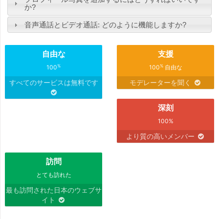
か?
音声通話とビデオ通話: どのように機能しますか?
自由な
支援
%
%
100
100
自由な
すべてのサービスは無料です
モデレーターを聞く
深刻
100%
より質の高いメンバー
訪問
とても訪れた
最も訪問された日本のウェブサ
イト