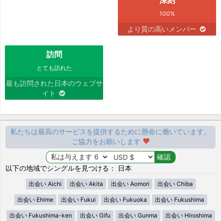
100%
より質の高いメンバー
訪問
とても訪れた
最も訪問された日本のウェブサ
イト
私たちは最高のサービスを提供するために懸命に働いています。
ご協力をお願いします
以下の地域でシングルを見つける： 日本
出会い Aichi
出会い Akita
出会い Aomori
出会い Chiba
出会い Ehime
出会い Fukui
出会い Fukuoka
出会い Fukushima
出会い Fukushima-ken
出会い Gifu
出会い Gunma
出会い Hiroshima