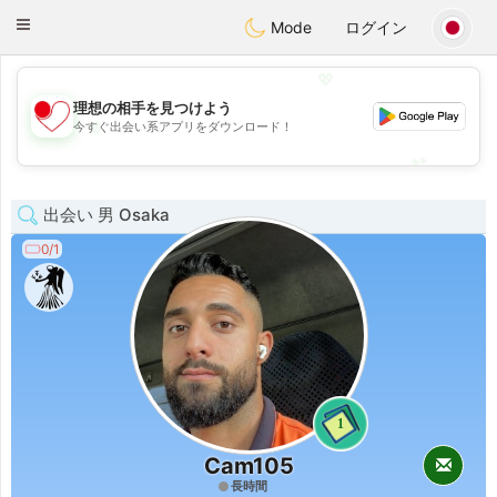
日本
Chat
Toggle
Mode
ログイン
navigation
💖
理想の相手を見つけよう
💖
今すぐ出会い系アプリをダウンロード！
💕
💕
出会い 男 Osaka
0/1
1
Cam105
長時間