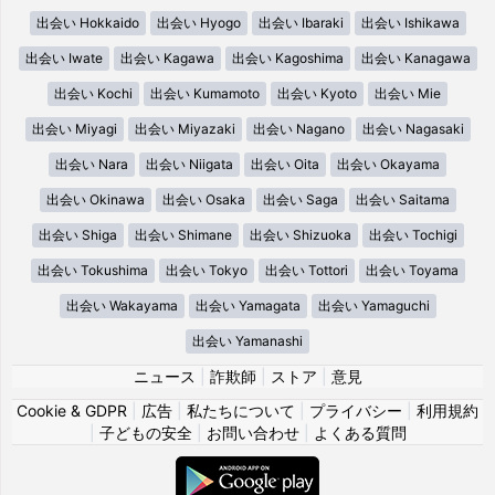
出会い Hokkaido
出会い Hyogo
出会い Ibaraki
出会い Ishikawa
出会い Iwate
出会い Kagawa
出会い Kagoshima
出会い Kanagawa
出会い Kochi
出会い Kumamoto
出会い Kyoto
出会い Mie
出会い Miyagi
出会い Miyazaki
出会い Nagano
出会い Nagasaki
出会い Nara
出会い Niigata
出会い Oita
出会い Okayama
出会い Okinawa
出会い Osaka
出会い Saga
出会い Saitama
出会い Shiga
出会い Shimane
出会い Shizuoka
出会い Tochigi
出会い Tokushima
出会い Tokyo
出会い Tottori
出会い Toyama
出会い Wakayama
出会い Yamagata
出会い Yamaguchi
出会い Yamanashi
ニュース
|
詐欺師
|
ストア
|
意見
Cookie & GDPR
|
広告
|
私たちについて
|
プライバシー
|
利用規約
|
子どもの安全
|
お問い合わせ
|
よくある質問