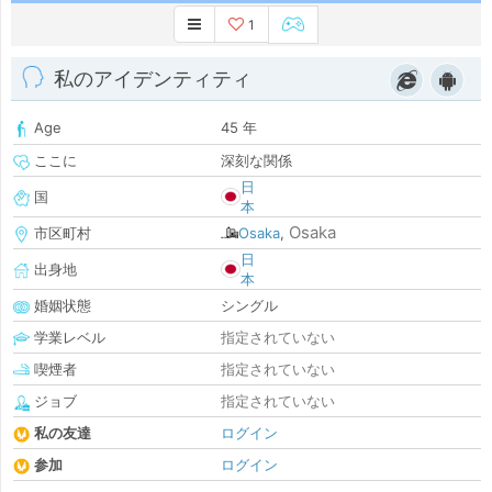
1
私のアイデンティティ
Age
45 年
ここに
深刻な関係
日
国
本
Osaka
市区町村
Osaka
,
日
出身地
本
婚姻状態
シングル
学業レベル
指定されていない
喫煙者
指定されていない
ジョブ
指定されていない
私の友達
ログイン
参加
ログイン