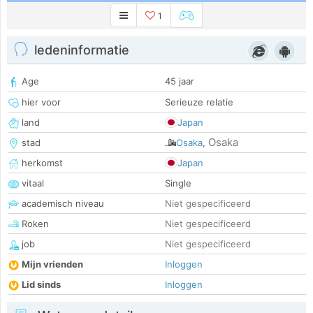
1
ledeninformatie
Age
45 jaar
hier voor
Serieuze relatie
land
Japan
Osaka
stad
Osaka
,
herkomst
Japan
vitaal
Single
academisch niveau
Niet gespecificeerd
Roken
Niet gespecificeerd
job
Niet gespecificeerd
Mijn vrienden
Inloggen
Lid sinds
Inloggen