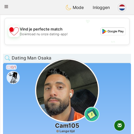
日本
Chat
Toggle
Mode
Inloggen
navigation
💖
Vind je perfecte match
💖
Download nu onze dating-app!
💕
💕
Dating Man Osaka
0/1
1
Cam105
Lange tijd