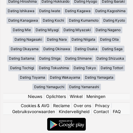
Dating Hiroshima
Dating Hokkaido
Dating Hyogo
Dating Ibaraki
Dating Ishikawa
Dating Iwate
Dating Kagawa
Dating Kagoshima
Dating Kanagawa
Dating Kochi
Dating Kumamoto
Dating Kyoto
Dating Mie
Dating Miyagi
Dating Miyazaki
Dating Nagano
Dating Nagasaki
Dating Nara
Dating Niigata
Dating Oita
Dating Okayama
Dating Okinawa
Dating Osaka
Dating Saga
Dating Saitama
Dating Shiga
Dating Shimane
Dating Shizuoka
Dating Tochigi
Dating Tokushima
Dating Tokyo
Dating Tottori
Dating Toyama
Dating Wakayama
Dating Yamagata
Dating Yamaguchi
Dating Yamanashi
Nieuws
|
Oplichters
|
Winkel
|
Meningen
Cookies & AVG
|
Reclame
|
Over ons
|
Privacy
|
Gebruiksvoorwaarden
|
Kinderveiligheid
|
Contact
|
FAQ