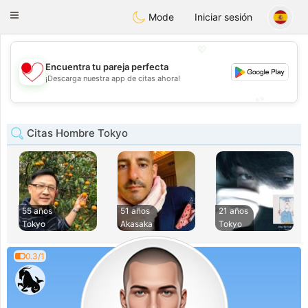
日本
Chat
Toggle
Mode
Iniciar sesión
navigation
💖
Encuentra tu pareja perfecta
💖
¡Descarga nuestra app de citas ahora!
💕
💕
Citas Hombre Tokyo
55 años
51 años
21 años
Tokyo
Akasaka
Tokyo
0.3/1