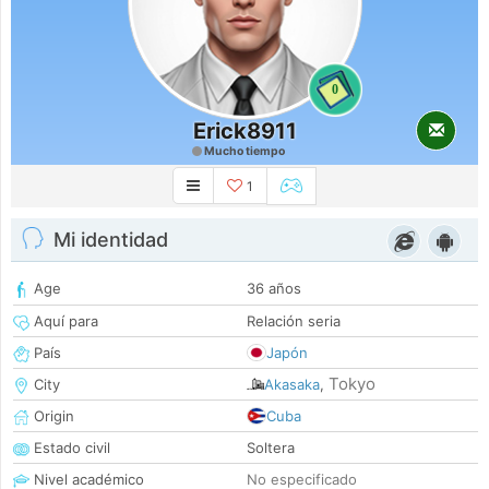
0
Erick8911
Mucho tiempo
1
Mi identidad
Age
36 años
Aquí para
Relación seria
País
Japón
Tokyo
City
Akasaka
,
Origin
Cuba
Estado civil
Soltera
Nivel académico
No especificado