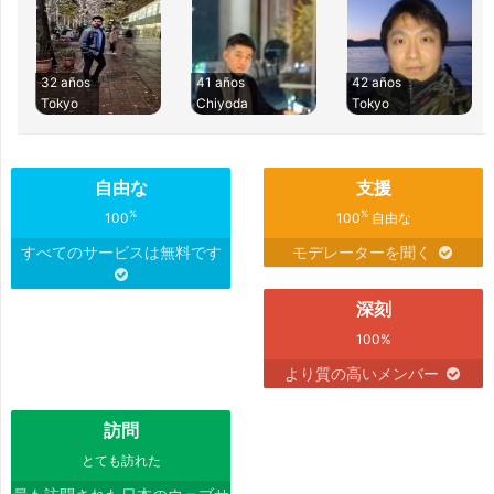
32 años
41 años
42 años
Tokyo
Chiyoda
Tokyo
自由な
支援
%
%
100
100
自由な
すべてのサービスは無料です
モデレーターを聞く
深刻
100%
より質の高いメンバー
訪問
とても訪れた