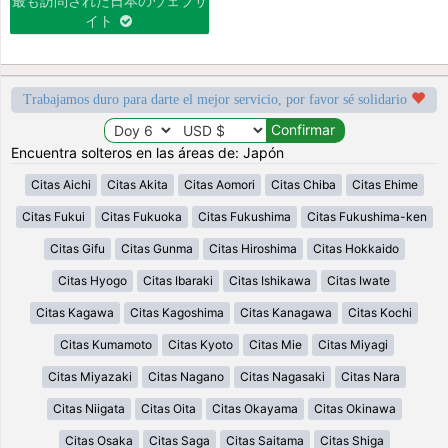
最も訪問された日本のウェブサ
イト
Trabajamos duro para darte el mejor servicio, por favor sé solidario
Encuentra solteros en las áreas de: Japón
Citas Aichi
Citas Akita
Citas Aomori
Citas Chiba
Citas Ehime
Citas Fukui
Citas Fukuoka
Citas Fukushima
Citas Fukushima-ken
Citas Gifu
Citas Gunma
Citas Hiroshima
Citas Hokkaido
Citas Hyogo
Citas Ibaraki
Citas Ishikawa
Citas Iwate
Citas Kagawa
Citas Kagoshima
Citas Kanagawa
Citas Kochi
Citas Kumamoto
Citas Kyoto
Citas Mie
Citas Miyagi
Citas Miyazaki
Citas Nagano
Citas Nagasaki
Citas Nara
Citas Niigata
Citas Oita
Citas Okayama
Citas Okinawa
Citas Osaka
Citas Saga
Citas Saitama
Citas Shiga