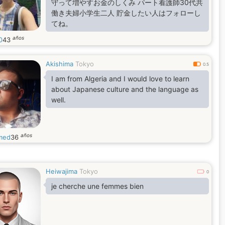
守って増やすお金のしくみ パート看護師30代共
働き夫婦小学生二人 貯金したい人はフォローし
てね。
años
0
43
Akishima
Tokyo
0.5
I am from Algeria and I would love to learn
about Japanese culture and the language as
well.
años
med
36
Heiwajima
Tokyo
0
je cherche une femmes bien