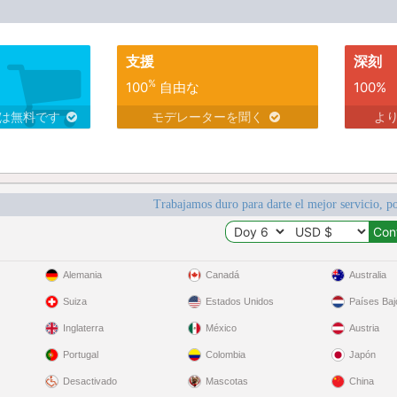
支援
深刻
%
100
自由な
100%
スは無料です
モデレーターを聞く
よ
Trabajamos duro para darte el mejor servicio, po
Alemania
Canadá
Australia
Suiza
Estados Unidos
Países Baj
Inglaterra
México
Austria
Portugal
Colombia
Japón
Desactivado
Mascotas
China