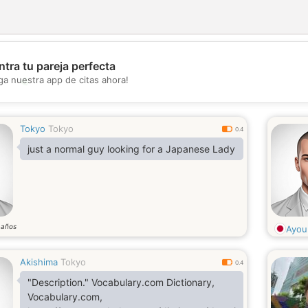
tra tu pareja perfecta
💖
ga nuestra app de citas ahora!
💕
Tokyo
Tokyo
0.4
just a normal guy looking for a Japanese Lady
años
1
Ayou
Akishima
Tokyo
0.4
"Description." Vocabulary.com Dictionary,
Vocabulary.com,