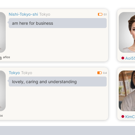
Nishi-Tokyo-shi
Tokyo
0.1
am here for business
años
18
Aoi5
Tokyo
Tokyo
0.4
lovely, caring and understanding
os
KimC