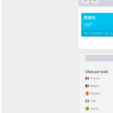
自由な
%
100
すべてのサービ
Citas por país
Francia
Bélgica
España
Italia
Suecia