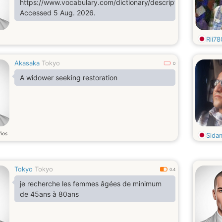
https://www.vocabulary.com/dictionary/description.
Accessed 5 Aug. 2026.
Rii78
Akasaka
Tokyo
0
A widower seeking restoration
ños
Sida
Tokyo
Tokyo
0.4
je recherche les femmes âgées de minimum
de 45ans à 80ans