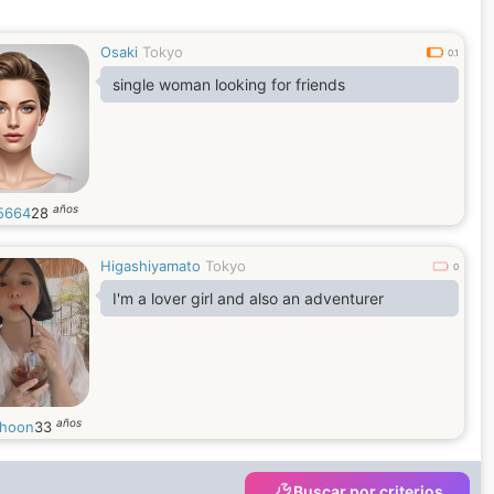
Osaki
Tokyo
0.1
single woman looking for friends
años
5664
28
Higashiyamato
Tokyo
0
I'm a lover girl and also an adventurer
años
hoon
33
Buscar por criterios