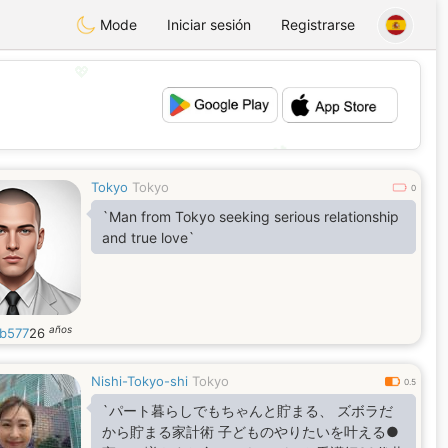
Mode
Iniciar sesión
Registrarse
💖
💕
Tokyo
Tokyo
0
`Man from Tokyo seeking serious relationship
and true love`
años
b577
26
Nishi-Tokyo-shi
Tokyo
0.5
`パート暮らしでもちゃんと貯まる、 ズボラだ
から貯まる家計術 子どものやりたいを叶える●