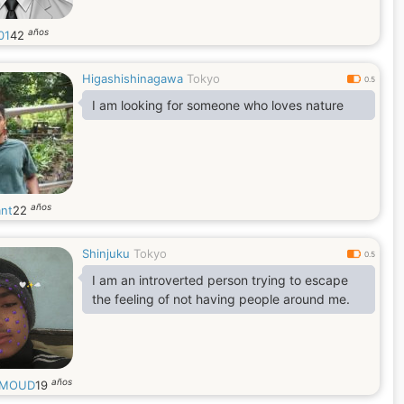
años
01
42
Higashishinagawa
Tokyo
0.5
I am looking for someone who loves nature
años
ant
22
Shinjuku
Tokyo
0.5
I am an introverted person trying to escape
the feeling of not having people around me.
años
MOUD
19