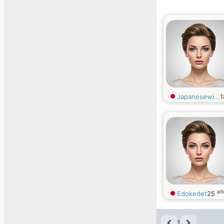
Japanesewi...
añ
Edokedet
25
1