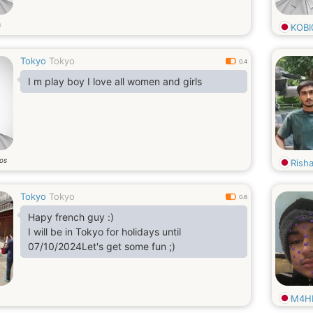
s
KOBI
Tokyo
Tokyo
0.4
I m play boy I love all women and girls
os
Rish
Tokyo
Tokyo
0.6
Hapy french guy :)
I will be in Tokyo for holidays until
07/10/2024Let's get some fun ;)
M4H