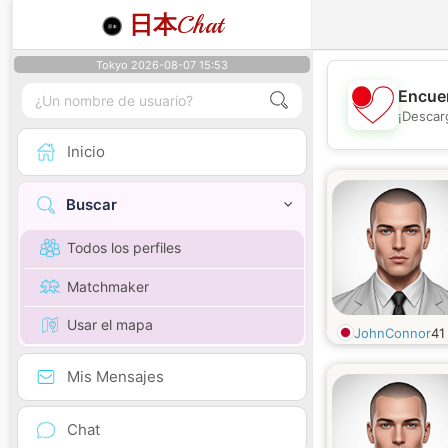
日本
Chat
Tokyo 2026-08-07 15:53
Encuen
¡Descar
Inicio
Buscar
Todos los perfiles
Matchmaker
Usar el mapa
JohnConnor
4
Mis Mensajes
Chat