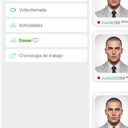
Videollamada
años
Yoshiki1
52
Actividades
Donar
Cronología de trabajo
a
Justk2020
54