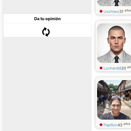
año
Uschiwo
31
Da tu opinión
añ
Lochan68
20
años
Papillon
43