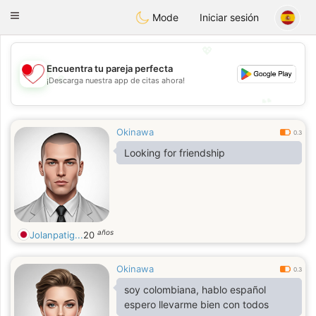
日本
Chat
Toggle
Mode
Iniciar sesión
navigation
💖
Encuentra tu pareja perfecta
💖
¡Descarga nuestra app de citas ahora!
💕
💕
Okinawa
0.3
Looking for friendship
años
Jolanpatig...
20
Okinawa
0.3
soy colombiana, hablo español
espero llevarme bien con todos