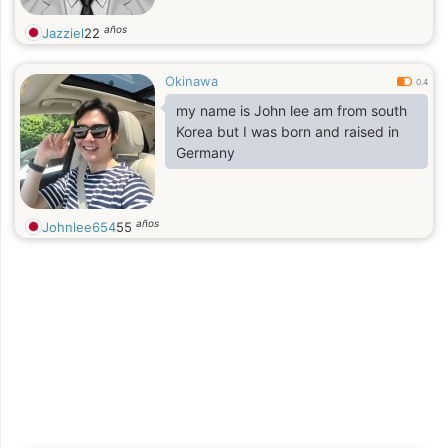
años
Jazziel
22
Okinawa
0.4
my name is John lee am from south
Korea but I was born and raised in
Germany
años
Johnlee654
55