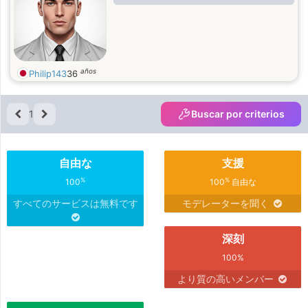
años
Philip143
36
1
Buscar por criterios
自由な
支援
%
%
100
100
自由な
すべてのサービスは無料です
モデレーターを聞く
深刻
100%
より質の高いメンバー