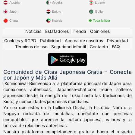
Austria
Argelia
Líbano
Japón
Egipto
Golfo
China
Kuwait
Toda la lista
Noticias
|
Estafadores
|
Tienda
|
Opiniones
Cookies y RGPD
|
Publicidad
|
Acerca de nosotros
|
Privacidad
|
Términos de uso
|
Seguridad infantil
|
Contacto
|
FAQ
Comunidad de Citas Japonesa Gratis – Conecta
por Japón y Más Allá
¡Konnichiwa! Bienvenido a la plataforma principal de Japón para
conexiones auténticas. Japanese-chat.com reúne solteros
japoneses desde la energía de Tokio hasta las tradiciones de
Kioto, y comunidades japonesas mundiales.
Ya sea que estés en la bulliciosa Osaka, la histórica Nara o la
Nagoya rodeada de montañas, conéctate con personas
compatibles que aprecian la cultura japonesa, valores y la
belleza de relaciones auténticas.
Nuestra plataforma completamente gratuita honra el respeto