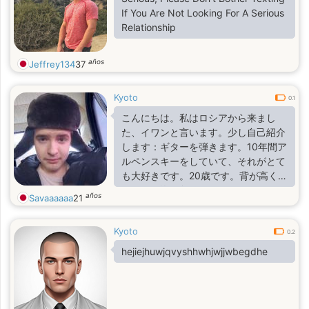
If You Are Not Looking For A Serious
Relationship
años
Jeffrey134
37
Kyoto
0.1
こんにちは。私はロシアから来まし
た、イワンと言います。少し自己紹介
します：ギターを弾きます。10年間ア
ルペンスキーをしていて、それがとて
も大好きです。20歳です。背が高くな
いです…笑 身長183センチです。
años
Savaaaaaa
21
Kyoto
0.2
hejiejhuwjqvyshhwhjwjjwbegdhe