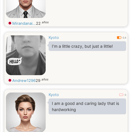
años
Mirandanai...
22
Kyoto
0.4
I’m a little crazy, but just a little!
años
Andrew1296
29
Kyoto
0
I am a good and caring lady that is
hardworking