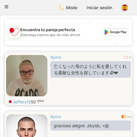
日本
Chat
Toggle
Mode
Iniciar sesión
navigation
💖
Encuentra tu pareja perfecta
💖
¡Descarga nuestra app de citas ahora!
💕
💕
Kyoto
0
亡くなった母のように私を愛してくれ
る素敵な女性を探しています🥀💔
años
Jeffery12
50
Kyoto
0.4
gracioso alegre .zbysb, <@