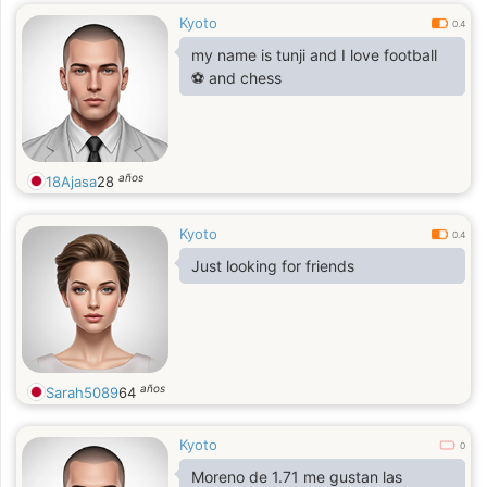
Kyoto
0.4
my name is tunji and I love football
⚽ and chess
años
18Ajasa
28
Kyoto
0.4
Just looking for friends
años
Sarah5089
64
Kyoto
0
Moreno de 1.71 me gustan las