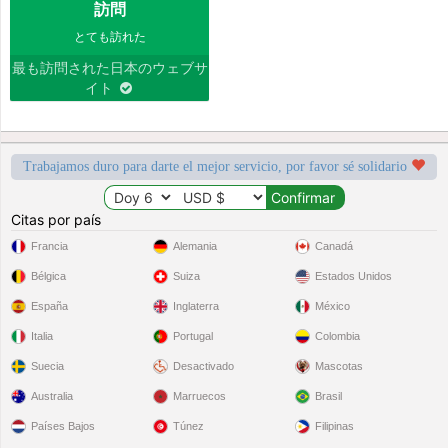
訪問
とても訪れた
最も訪問された日本のウェブサ
イト
Trabajamos duro para darte el mejor servicio, por favor sé solidario
Citas por país
Francia
Alemania
Canadá
Bélgica
Suiza
Estados Unidos
España
Inglaterra
México
Italia
Portugal
Colombia
Suecia
Desactivado
Mascotas
Australia
Marruecos
Brasil
Países Bajos
Túnez
Filipinas