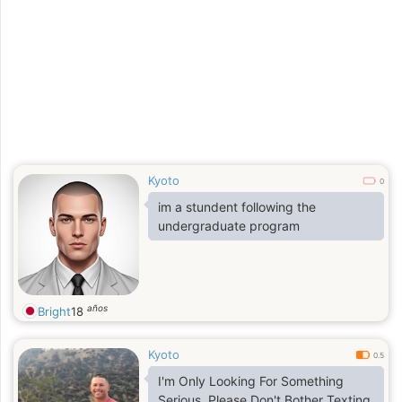
Kyoto
0
im a stundent following the
undergraduate program
años
Bright
18
Kyoto
0.5
I'm Only Looking For Something
Serious, Please Don't Bother Texting