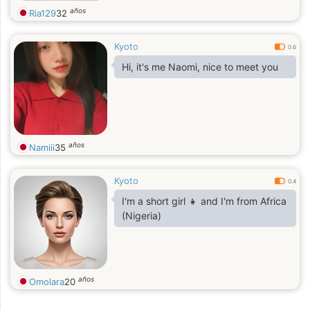
años
Ria129
32
Kyoto
0.6
Hi, it's me Naomi, nice to meet you
años
Namiii
35
Kyoto
0.4
I'm a short girl 👧 and I'm from Africa
(Nigeria)
años
Omolara
20