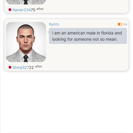
años
Xavier234
75
Kyoto
0.4
i am an american male in florida and
looking for someone not so mean.
años
Shinji327
22