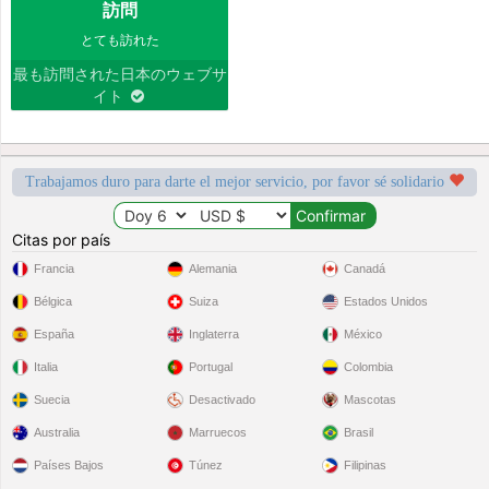
訪問
とても訪れた
最も訪問された日本のウェブサ
イト
Trabajamos duro para darte el mejor servicio, por favor sé solidario
Citas por país
Francia
Alemania
Canadá
Bélgica
Suiza
Estados Unidos
España
Inglaterra
México
Italia
Portugal
Colombia
Suecia
Desactivado
Mascotas
Australia
Marruecos
Brasil
Países Bajos
Túnez
Filipinas