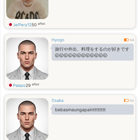
años
Jeffery12
50
Hyogo
0.4
旅行や外出、料理をするのが好きです
🤭🤭🤭🤭🤭🤭🤭🤭🤭🤭🤭🤭
años
Palazo
29
Osaka
0.2
bebasmaungapaintttttttt