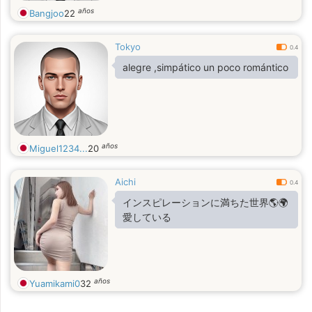
años
Bangjoo
22
Tokyo
0.4
alegre ,simpático un poco romántico
años
Miguel1234...
20
Aichi
0.4
インスピレーションに満ちた世界🌎🌍
愛している
años
Yuamikami0
32