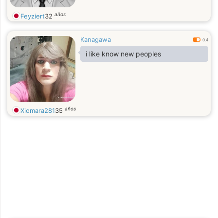
años
Feyziert
32
Kanagawa
0.4
i like know new peoples
años
Xiomara281
35