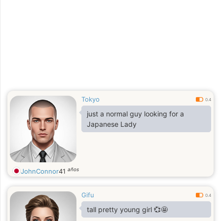
Tokyo
0.4
just a normal guy looking for a
Japanese Lady
años
JohnConnor
41
Gifu
0.4
tall pretty young girl 💞🤩