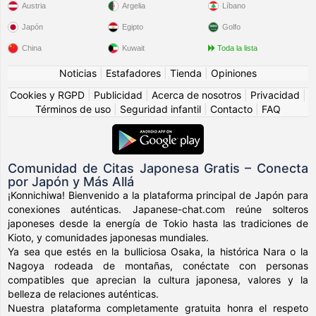
Austria
Argelia
Líbano
Japón
Egipto
Golfo
China
Kuwait
Toda la lista
Noticias
|
Estafadores
|
Tienda
|
Opiniones
Cookies y RGPD
|
Publicidad
|
Acerca de nosotros
|
Privacidad
|
Términos de uso
|
Seguridad infantil
|
Contacto
|
FAQ
Comunidad de Citas Japonesa Gratis – Conecta
por Japón y Más Allá
¡Konnichiwa! Bienvenido a la plataforma principal de Japón para
conexiones auténticas. Japanese-chat.com reúne solteros
japoneses desde la energía de Tokio hasta las tradiciones de
Kioto, y comunidades japonesas mundiales.
Ya sea que estés en la bulliciosa Osaka, la histórica Nara o la
Nagoya rodeada de montañas, conéctate con personas
compatibles que aprecian la cultura japonesa, valores y la
belleza de relaciones auténticas.
Nuestra plataforma completamente gratuita honra el respeto