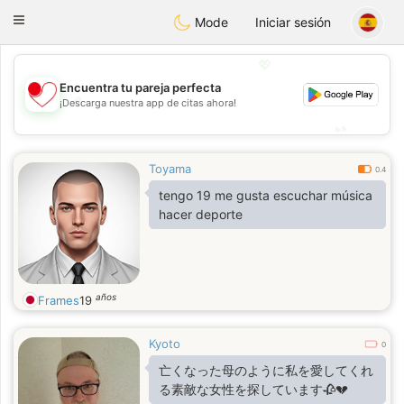
日本
Chat
Toggle
Mode
Iniciar sesión
navigation
💖
Encuentra tu pareja perfecta
💖
¡Descarga nuestra app de citas ahora!
💕
💕
Toyama
0.4
tengo 19 me gusta escuchar música
hacer deporte
años
Frames
19
Kyoto
0
亡くなった母のように私を愛してくれ
る素敵な女性を探しています🥀💔