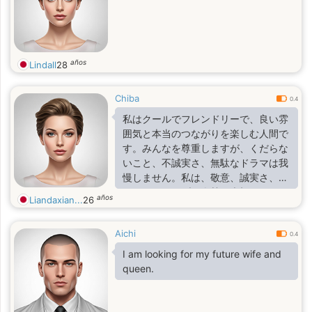
años
Lindall
28
Chiba
0.4
私はクールでフレンドリーで、良い雰
囲気と本当のつながりを楽しむ人間で
す。みんなを尊重しますが、くだらな
いこと、不誠実さ、無駄なドラマは我
慢しません。私は、敬意、誠実さ、そ
してポジティブな姿勢を大切にしてい
años
Liandaxian...
26
ます。
Aichi
0.4
I am looking for my future wife and
queen.