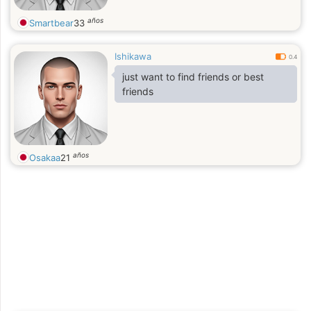
años
Smartbear
33
Ishikawa
0.4
just want to find friends or best
friends
años
Osakaa
21