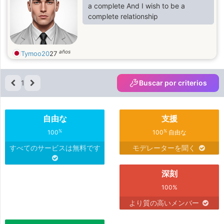
a complete And I wish to be a
complete relationship
años
Tymoo20
27
1
Buscar por criterios
自由な
支援
%
%
100
100
自由な
すべてのサービスは無料です
モデレーターを聞く
深刻
100%
より質の高いメンバー