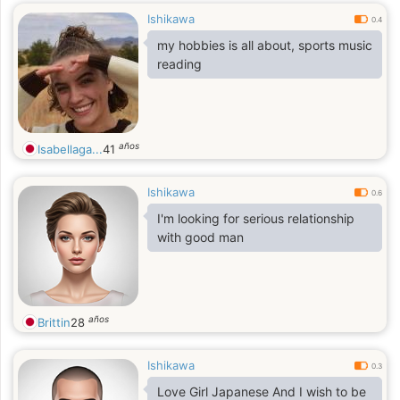
Ishikawa
0.4
my hobbies is all about, sports music
reading
años
Isabellaga...
41
Ishikawa
0.6
I'm looking for serious relationship
with good man
años
Brittin
28
Ishikawa
0.3
Love Girl Japanese And I wish to be