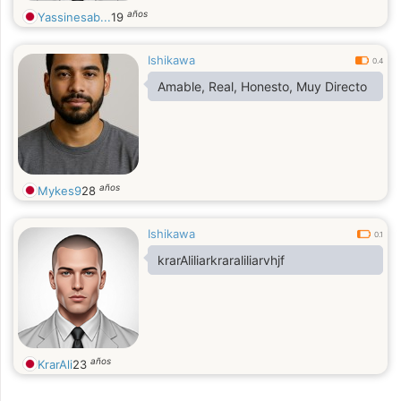
años
Yassinesab...
19
Ishikawa
0.4
Amable, Real, Honesto, Muy Directo
años
Mykes9
28
Ishikawa
0.1
krarAliliarkraraliliarvhjf
años
KrarAli
23