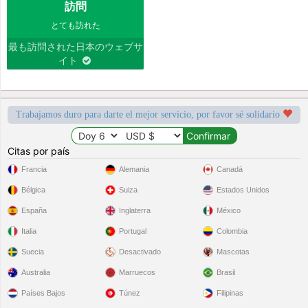
訪問
とても訪れた
最も訪問された日本のウェブサ
イト
Trabajamos duro para darte el mejor servicio, por favor sé solidario
Citas por país
Francia
Alemania
Canadá
Bélgica
Suiza
Estados Unidos
España
Inglaterra
México
Italia
Portugal
Colombia
Suecia
Desactivado
Mascotas
Australia
Marruecos
Brasil
Países Bajos
Túnez
Filipinas