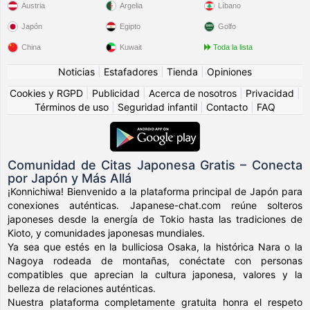
Austria
Argelia
Líbano
Japón
Egipto
Golfo
China
Kuwait
Toda la lista
Noticias
|
Estafadores
|
Tienda
|
Opiniones
Cookies y RGPD
|
Publicidad
|
Acerca de nosotros
|
Privacidad
|
Términos de uso
|
Seguridad infantil
|
Contacto
|
FAQ
Comunidad de Citas Japonesa Gratis – Conecta
por Japón y Más Allá
¡Konnichiwa! Bienvenido a la plataforma principal de Japón para
conexiones auténticas. Japanese-chat.com reúne solteros
japoneses desde la energía de Tokio hasta las tradiciones de
Kioto, y comunidades japonesas mundiales.
Ya sea que estés en la bulliciosa Osaka, la histórica Nara o la
Nagoya rodeada de montañas, conéctate con personas
compatibles que aprecian la cultura japonesa, valores y la
belleza de relaciones auténticas.
Nuestra plataforma completamente gratuita honra el respeto