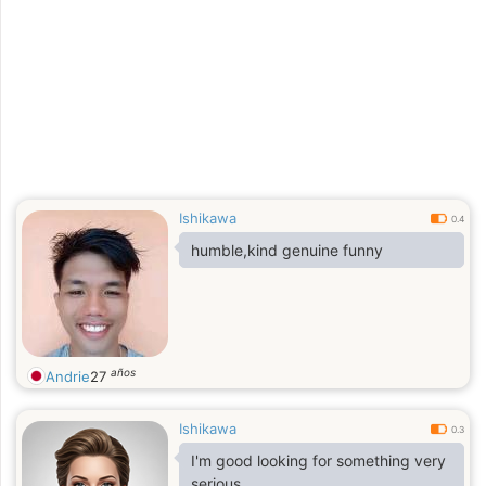
Ishikawa
0.4
humble,kind genuine funny
años
Andrie
27
Ishikawa
0.3
I'm good looking for something very
serious