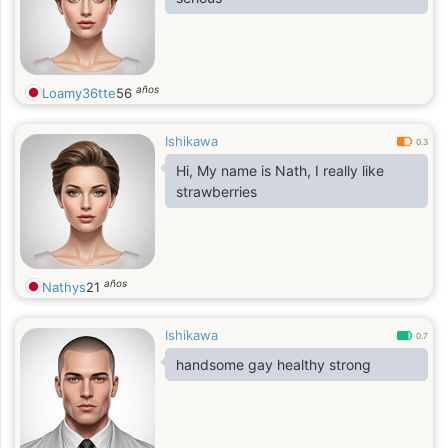
años
Loamy36tte
56
Ishikawa
0.3
Hi, My name is Nath, I really like
strawberries
años
Nathys
21
Ishikawa
0.7
handsome gay healthy strong