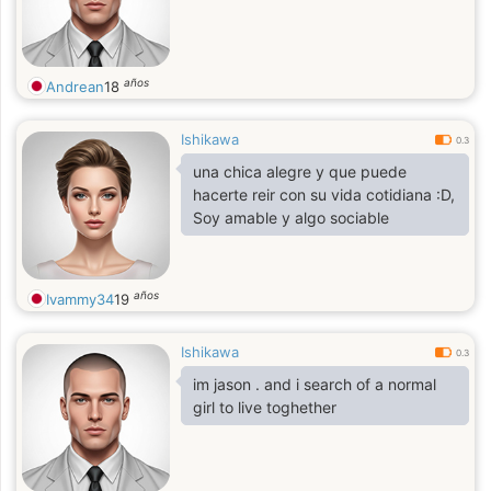
años
Andrean
18
Ishikawa
0.3
una chica alegre y que puede
hacerte reir con su vida cotidiana :D,
Soy amable y algo sociable
años
Ivammy34
19
Ishikawa
0.3
im jason . and i search of a normal
girl to live toghether