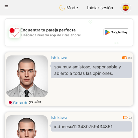
日本
Chat
Toggle
Mode
Iniciar sesión
navigation
💖
Encuentra tu pareja perfecta
💖
¡Descarga nuestra app de citas ahora!
💕
💕
Ishikawa
0.3
soy muy amistoso, responsable y
abierto a todas las opiniones.
años
Gerardo
27
Ishikawa
0.1
indonesia123480759434861