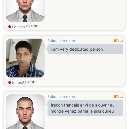
años
Lehssn
20
Fukushima-ken
0.4
I am very dedicated person
años
Karan
32
Fukushima-ken
0.3
french francais envi de s ouvrir au
monde venez.parler je suis curieu