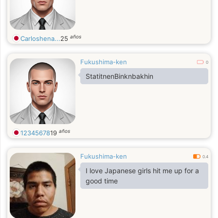
años
Carloshena...
25
Fukushima-ken
0
StatitnenBinknbakhin
años
12345678
19
Fukushima-ken
0.4
I love Japanese girls hit me up for a
good time