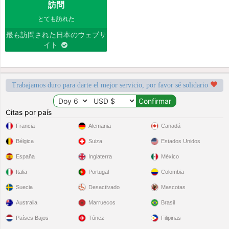
訪問
とても訪れた
最も訪問された日本のウェブサ
イト
Trabajamos duro para darte el mejor servicio, por favor sé solidario
Citas por país
Francia
Alemania
Canadá
Bélgica
Suiza
Estados Unidos
España
Inglaterra
México
Italia
Portugal
Colombia
Suecia
Desactivado
Mascotas
Australia
Marruecos
Brasil
Países Bajos
Túnez
Filipinas