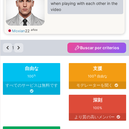
when playing with each other in the
video
años
Moxian
22
1
Buscar por criterios
自由な
支援
%
%
100
100
自由な
すべてのサービスは無料です
モデレーターを聞く
深刻
100%
より質の高いメンバー