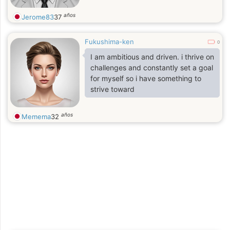
años
Jerome83
37
Fukushima-ken
0
I am ambitious and driven. i thrive on
challenges and constantly set a goal
for myself so i have something to
strive toward
años
Memema
32