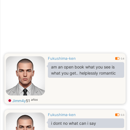
Fukushima-ken
0.4
am an open book what you see is
what you get.. helplessly romantic
años
Jimm4y
51
Fukushima-ken
0.3
i dont no what can i say