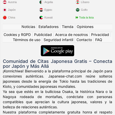
Austria
Argelia
Líbano
Japón
Egipto
Golfo
China
Kuwait
Toda la lista
Noticias
|
Estafadores
|
Tienda
|
Opiniones
Cookies y RGPD
|
Publicidad
|
Acerca de nosotros
|
Privacidad
|
Términos de uso
|
Seguridad infantil
|
Contacto
|
FAQ
Comunidad de Citas Japonesa Gratis – Conecta
por Japón y Más Allá
¡Konnichiwa! Bienvenido a la plataforma principal de Japón para
conexiones auténticas. Japanese-chat.com reúne solteros
japoneses desde la energía de Tokio hasta las tradiciones de
Kioto, y comunidades japonesas mundiales.
Ya sea que estés en la bulliciosa Osaka, la histórica Nara o la
Nagoya rodeada de montañas, conéctate con personas
compatibles que aprecian la cultura japonesa, valores y la
belleza de relaciones auténticas.
Nuestra plataforma completamente gratuita honra el respeto