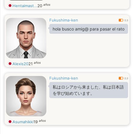
años
Hentaimast...
20
Fukushima-ken
0.3
hola busco amig@ para pasar el rato
años
Alexis20
21
Fukushima-ken
0.3
私はロシアから来ました、私は日本語
を学び始めています。
años
Asumahikki
19