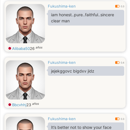
Fukushima-ken
0.3
iam honest..pure..faithful..sincere
clear man
años
Alibaba50
26
Fukushima-ken
0.4
jejekggovc bigdxv jidz
años
Bbcvhhj
23
Fukushima-ken
0.3
It’s better not to show your face