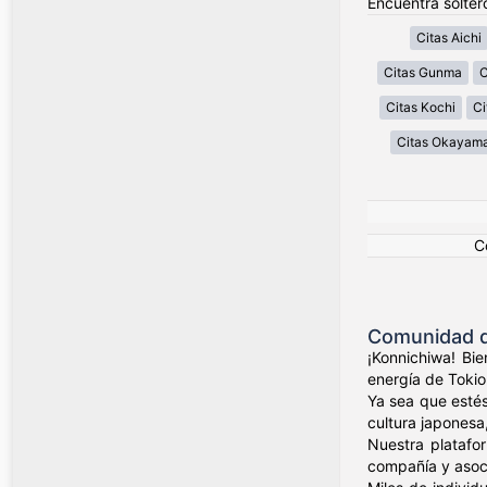
Encuentra solter
Citas Aichi
Citas Gunma
C
Citas Kochi
Ci
Citas Okayam
C
Comunidad de
¡Konnichiwa! Bi
energía de Tokio
Ya sea que estés
cultura japonesa,
Nuestra platafo
compañía y asoci