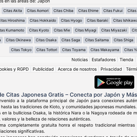
os en las áreas de: Japón
Citas Akita
Citas Aomori
Citas Chiba
Citas Ehime
Citas Fukui
Citas
itas Hiroshima
Citas Hokkaido
Citas Hyogo
Citas Ibaraki
Citas Ishikaw
tas Kumamoto
Citas Kyoto
Citas Mie
Citas Miyagi
Citas Miyazaki
Ci
a
Citas Okinawa
Citas Osaka
Citas Saga
Citas Saitama
Citas Shiga
Citas Tokyo
Citas Tottori
Citas Toyama
Citas Wakayama
Citas 
Noticias
|
Estafadores
|
Tienda
ookies y RGPD
|
Publicidad
|
Acerca de nosotros
|
Privacidad
|
Térmi
 Citas Japonesa Gratis – Conecta por Japón y Más 
envenido a la plataforma principal de Japón para conexiones auté
 hasta las tradiciones de Kioto, y comunidades japonesas mundiales.
 en la bulliciosa Osaka, la histórica Nara o la Nagoya rodeada de
 valores y la belleza de relaciones auténticas.
rma completamente gratuita honra el respeto tradicional mientr
aciones significativas.