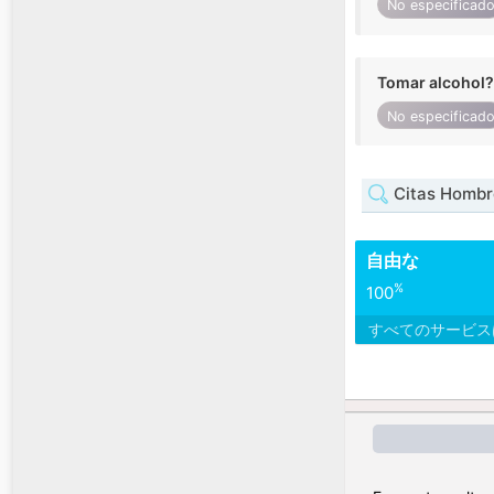
No especificad
Tomar alcohol?
No especificad
Citas Hombr
自由な
%
100
すべてのサービ