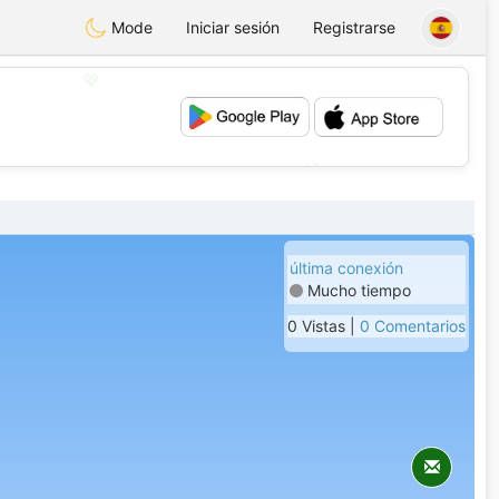
Mode
Iniciar sesión
Registrarse
💖
💕
última conexión
Mucho tiempo
0 Vistas |
0 Comentarios