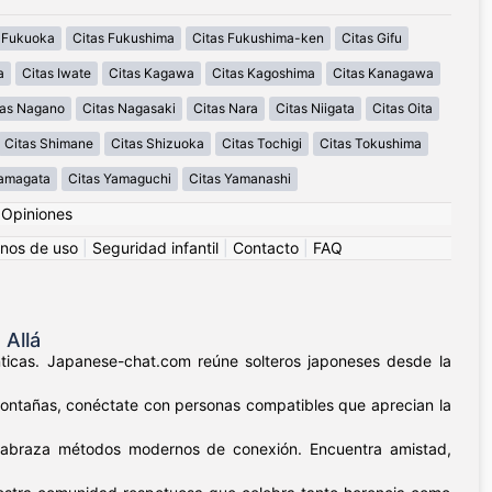
 Fukuoka
Citas Fukushima
Citas Fukushima-ken
Citas Gifu
a
Citas Iwate
Citas Kagawa
Citas Kagoshima
Citas Kanagawa
tas Nagano
Citas Nagasaki
Citas Nara
Citas Niigata
Citas Oita
Citas Shimane
Citas Shizuoka
Citas Tochigi
Citas Tokushima
Yamagata
Citas Yamaguchi
Citas Yamanashi
|
Opiniones
nos de uso
|
Seguridad infantil
|
Contacto
|
FAQ
Allá
nticas. Japanese-chat.com reúne solteros japoneses desde la
 montañas, conéctate con personas compatibles que aprecian la
as abraza métodos modernos de conexión. Encuentra amistad,