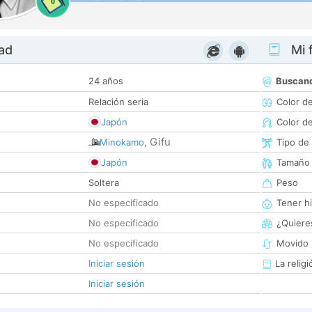
0
dad
Mi f
24 años
Buscan
Relación seria
Color d
Japón
Color d
Gifu
Minokamo
,
Tipo de
Japón
Tamaño
Soltera
Peso
No especificado
Tener hi
No especificado
¿Quieres
No especificado
Movido 
Iniciar sesión
La religi
Iniciar sesión