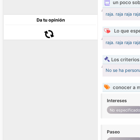
un poco sob
raja. raja raja raj
Da tu opinión
Lo que espe
raja. raja raja raj
Los criterio
No se ha persona
conocer a m
Intereses
No especificad
Paseo