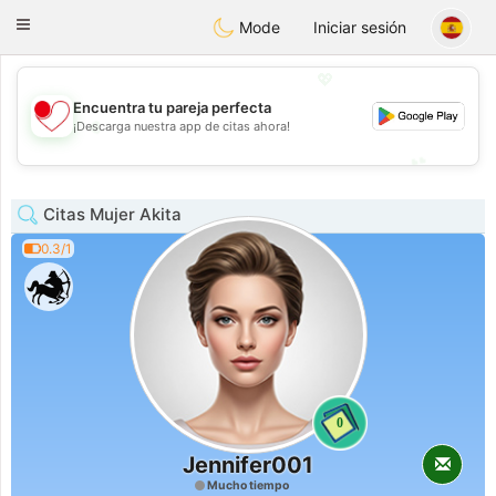
日本
Chat
Toggle
Mode
Iniciar sesión
navigation
💖
Encuentra tu pareja perfecta
💖
¡Descarga nuestra app de citas ahora!
💕
💕
Citas Mujer Akita
0.3/1
0
Jennifer001
Mucho tiempo