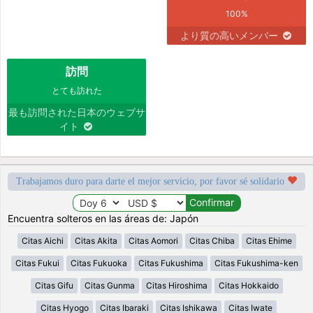
100%
より質の高いメンバー
訪問
とても訪れた
最も訪問された日本のウェブサ
イト
Trabajamos duro para darte el mejor servicio, por favor sé solidario
Encuentra solteros en las áreas de: Japón
Citas Aichi
Citas Akita
Citas Aomori
Citas Chiba
Citas Ehime
Citas Fukui
Citas Fukuoka
Citas Fukushima
Citas Fukushima-ken
Citas Gifu
Citas Gunma
Citas Hiroshima
Citas Hokkaido
Citas Hyogo
Citas Ibaraki
Citas Ishikawa
Citas Iwate