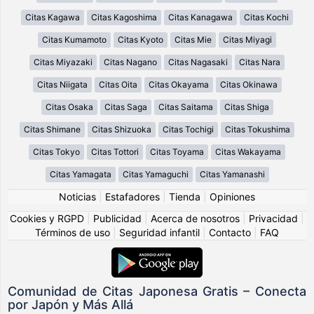
Citas Kagawa
Citas Kagoshima
Citas Kanagawa
Citas Kochi
Citas Kumamoto
Citas Kyoto
Citas Mie
Citas Miyagi
Citas Miyazaki
Citas Nagano
Citas Nagasaki
Citas Nara
Citas Niigata
Citas Oita
Citas Okayama
Citas Okinawa
Citas Osaka
Citas Saga
Citas Saitama
Citas Shiga
Citas Shimane
Citas Shizuoka
Citas Tochigi
Citas Tokushima
Citas Tokyo
Citas Tottori
Citas Toyama
Citas Wakayama
Citas Yamagata
Citas Yamaguchi
Citas Yamanashi
Noticias
|
Estafadores
|
Tienda
|
Opiniones
Cookies y RGPD
|
Publicidad
|
Acerca de nosotros
|
Privacidad
|
Términos de uso
|
Seguridad infantil
|
Contacto
|
FAQ
Comunidad de Citas Japonesa Gratis – Conecta
por Japón y Más Allá