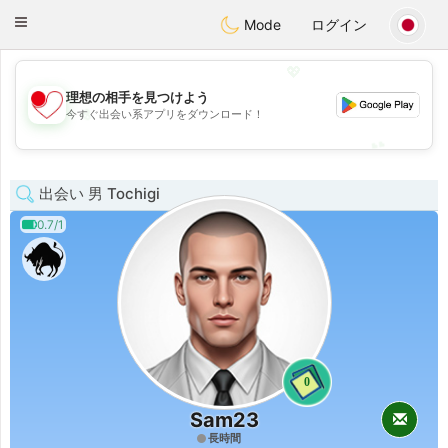
日本
Chat
Toggle
Mode
ログイン
navigation
💖
理想の相手を見つけよう
💖
今すぐ出会い系アプリをダウンロード！
💕
💕
出会い 男 Tochigi
0.7/1
0
Sam23
長時間