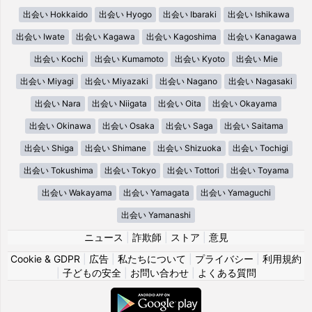
出会い Hokkaido
出会い Hyogo
出会い Ibaraki
出会い Ishikawa
出会い Iwate
出会い Kagawa
出会い Kagoshima
出会い Kanagawa
出会い Kochi
出会い Kumamoto
出会い Kyoto
出会い Mie
出会い Miyagi
出会い Miyazaki
出会い Nagano
出会い Nagasaki
出会い Nara
出会い Niigata
出会い Oita
出会い Okayama
出会い Okinawa
出会い Osaka
出会い Saga
出会い Saitama
出会い Shiga
出会い Shimane
出会い Shizuoka
出会い Tochigi
出会い Tokushima
出会い Tokyo
出会い Tottori
出会い Toyama
出会い Wakayama
出会い Yamagata
出会い Yamaguchi
出会い Yamanashi
ニュース
|
詐欺師
|
ストア
|
意見
Cookie & GDPR
|
広告
|
私たちについて
|
プライバシー
|
利用規約
|
子どもの安全
|
お問い合わせ
|
よくある質問