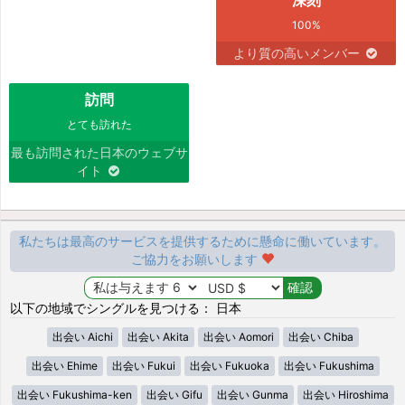
100%
より質の高いメンバー
訪問
とても訪れた
最も訪問された日本のウェブサ
イト
私たちは最高のサービスを提供するために懸命に働いています。
ご協力をお願いします
以下の地域でシングルを見つける： 日本
出会い Aichi
出会い Akita
出会い Aomori
出会い Chiba
出会い Ehime
出会い Fukui
出会い Fukuoka
出会い Fukushima
出会い Fukushima-ken
出会い Gifu
出会い Gunma
出会い Hiroshima