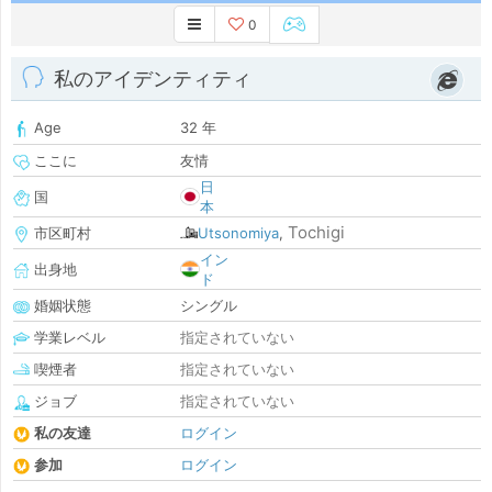
0
私のアイデンティティ
Age
32 年
ここに
友情
日
国
本
Tochigi
市区町村
Utsonomiya
,
イン
出身地
ド
婚姻状態
シングル
学業レベル
指定されていない
喫煙者
指定されていない
ジョブ
指定されていない
私の友達
ログイン
参加
ログイン