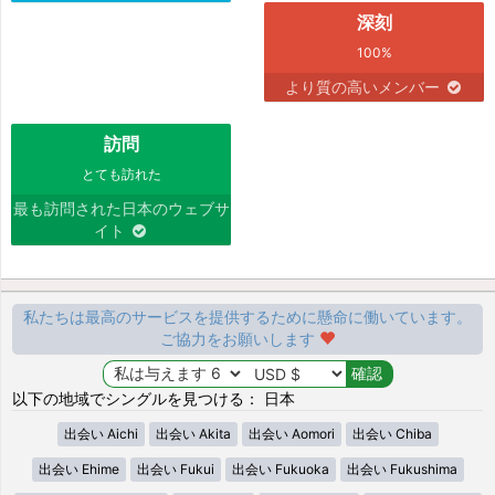
深刻
100%
より質の高いメンバー
訪問
とても訪れた
最も訪問された日本のウェブサ
イト
私たちは最高のサービスを提供するために懸命に働いています。
ご協力をお願いします
以下の地域でシングルを見つける： 日本
出会い Aichi
出会い Akita
出会い Aomori
出会い Chiba
出会い Ehime
出会い Fukui
出会い Fukuoka
出会い Fukushima