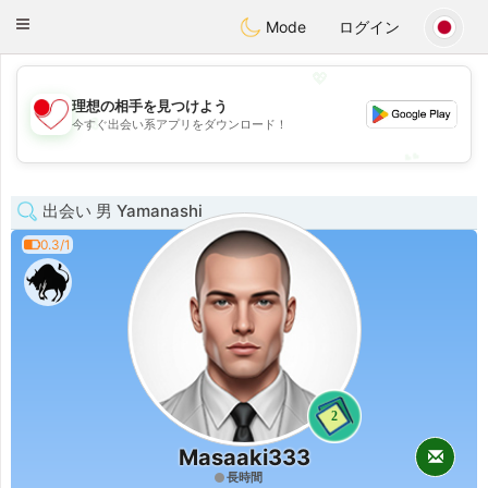
日本
Chat
Toggle
Mode
ログイン
navigation
💖
理想の相手を見つけよう
💖
今すぐ出会い系アプリをダウンロード！
💕
💕
出会い 男 Yamanashi
0.3/1
2
Masaaki333
長時間