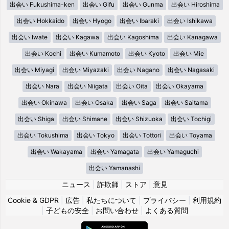
出会い Fukushima-ken
出会い Gifu
出会い Gunma
出会い Hiroshima
出会い Hokkaido
出会い Hyogo
出会い Ibaraki
出会い Ishikawa
出会い Iwate
出会い Kagawa
出会い Kagoshima
出会い Kanagawa
出会い Kochi
出会い Kumamoto
出会い Kyoto
出会い Mie
出会い Miyagi
出会い Miyazaki
出会い Nagano
出会い Nagasaki
出会い Nara
出会い Niigata
出会い Oita
出会い Okayama
出会い Okinawa
出会い Osaka
出会い Saga
出会い Saitama
出会い Shiga
出会い Shimane
出会い Shizuoka
出会い Tochigi
出会い Tokushima
出会い Tokyo
出会い Tottori
出会い Toyama
出会い Wakayama
出会い Yamagata
出会い Yamaguchi
出会い Yamanashi
ニュース
|
詐欺師
|
ストア
|
意見
Cookie & GDPR
|
広告
|
私たちについて
|
プライバシー
|
利用規約
|
子どもの安全
|
お問い合わせ
|
よくある質問