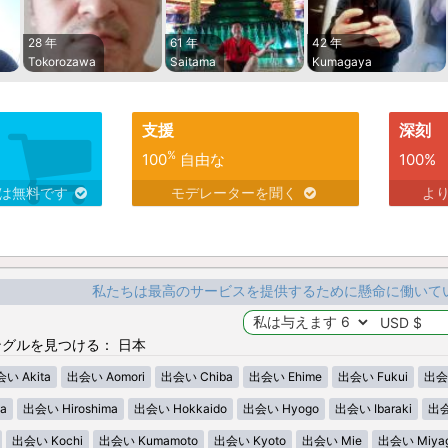
28 年
61 年
42 年
Tokorozawa
Saitama
Kumagaya
支援
深刻
%
100
自由な
100%
スは無料です
モデレーターを聞く
よ
私たちは最高のサービスを提供するために懸命に働いて
グルを見つける： 日本
い Akita
出会い Aomori
出会い Chiba
出会い Ehime
出会い Fukui
出会い
a
出会い Hiroshima
出会い Hokkaido
出会い Hyogo
出会い Ibaraki
出会
出会い Kochi
出会い Kumamoto
出会い Kyoto
出会い Mie
出会い Miyag