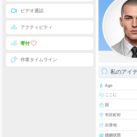
ビデオ通話
アクティビティ
寄付
作業タイムライン
私のアイ
Age
ここに
国
市区町村
出身地
婚姻状態