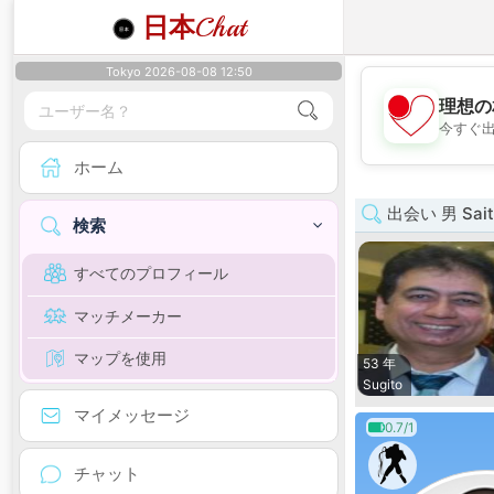
日本
Chat
Tokyo 2026-08-08 12:50
理想の
今すぐ
ホーム
出会い 男 Sai
検索
すべてのプロフィール
マッチメーカー
マップを使用
53 年
Sugito
マイメッセージ
0.7/1
チャット