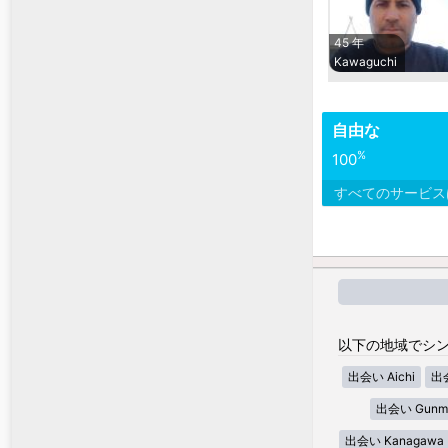
45 年
Kawaguchi
自由な
%
100
すべてのサービ
以下の地域でシン
出会い Aichi
出会
出会い Gunm
出会い Kanagawa