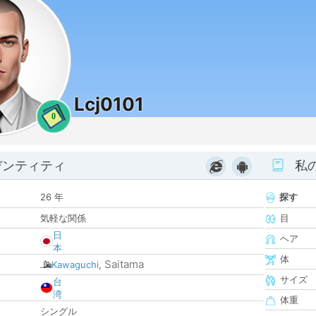
Lcj0101
0
デンティティ
私
26 年
探す
気軽な関係
目
日
ヘア
本
体
Saitama
Kawaguchi
,
サイズ
台
湾
体重
シングル