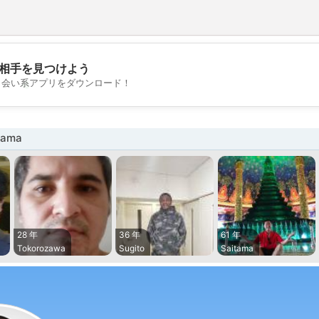
相手を見つけよう
💖
出会い系アプリをダウンロード！
💕
tama
28 年
36 年
61 年
Tokorozawa
Sugito
Saitama