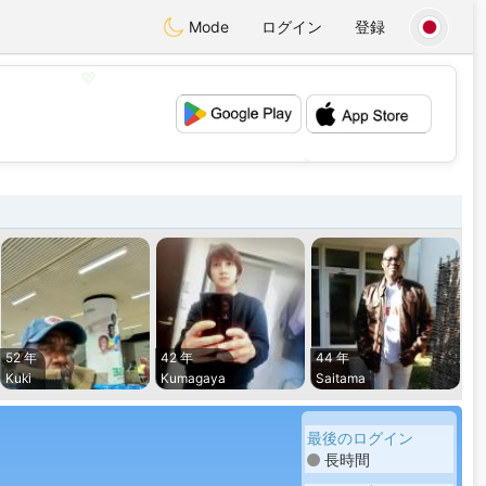
Mode
ログイン
登録
💖
💕
52 年
42 年
44 年
Kuki
Kumagaya
Saitama
最後のログイン
長時間