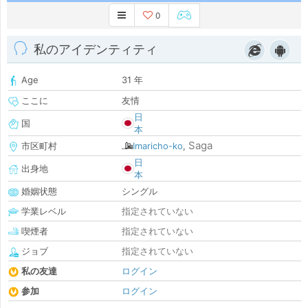
0
私のアイデンティティ
Age
31 年
ここに
友情
日
国
本
Saga
市区町村
Imaricho-ko
,
日
出身地
本
婚姻状態
シングル
学業レベル
指定されていない
喫煙者
指定されていない
ジョブ
指定されていない
私の友達
ログイン
参加
ログイン