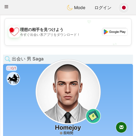
日本
Chat
Toggle
Mode
ログイン
navigation
💖
理想の相手を見つけよう
💖
今すぐ出会い系アプリをダウンロード！
💕
💕
出会い 男 Saga
0/1
0
Homejoy
長時間