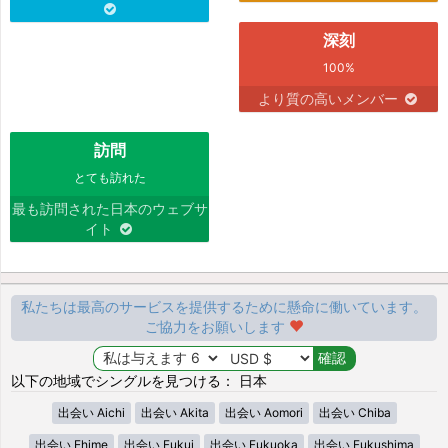
深刻
100%
より質の高いメンバー
訪問
とても訪れた
最も訪問された日本のウェブサ
イト
私たちは最高のサービスを提供するために懸命に働いています。
ご協力をお願いします
以下の地域でシングルを見つける： 日本
出会い Aichi
出会い Akita
出会い Aomori
出会い Chiba
出会い Ehime
出会い Fukui
出会い Fukuoka
出会い Fukushima