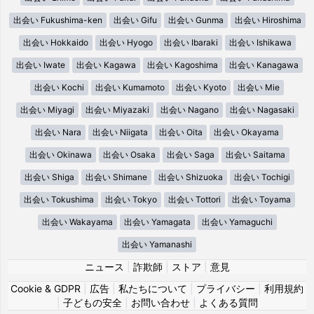
出会い Fukushima-ken
出会い Gifu
出会い Gunma
出会い Hiroshima
出会い Hokkaido
出会い Hyogo
出会い Ibaraki
出会い Ishikawa
出会い Iwate
出会い Kagawa
出会い Kagoshima
出会い Kanagawa
出会い Kochi
出会い Kumamoto
出会い Kyoto
出会い Mie
出会い Miyagi
出会い Miyazaki
出会い Nagano
出会い Nagasaki
出会い Nara
出会い Niigata
出会い Oita
出会い Okayama
出会い Okinawa
出会い Osaka
出会い Saga
出会い Saitama
出会い Shiga
出会い Shimane
出会い Shizuoka
出会い Tochigi
出会い Tokushima
出会い Tokyo
出会い Tottori
出会い Toyama
出会い Wakayama
出会い Yamagata
出会い Yamaguchi
出会い Yamanashi
ニュース
|
詐欺師
|
ストア
|
意見
Cookie & GDPR
|
広告
|
私たちについて
|
プライバシー
|
利用規約
|
子どもの安全
|
お問い合わせ
|
よくある質問