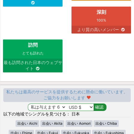
深刻
100%
より質の高いメンバー
訪問
とても訪れた
最も訪問された日本のウェブサ
イト
私たちは最高のサービスを提供するために懸命に働いています。
ご協力をお願いします
以下の地域でシングルを見つける： 日本
出会い Aichi
出会い Akita
出会い Aomori
出会い Chiba
出会い Ehime
出会い Fukui
出会い Fukuoka
出会い Fukushima