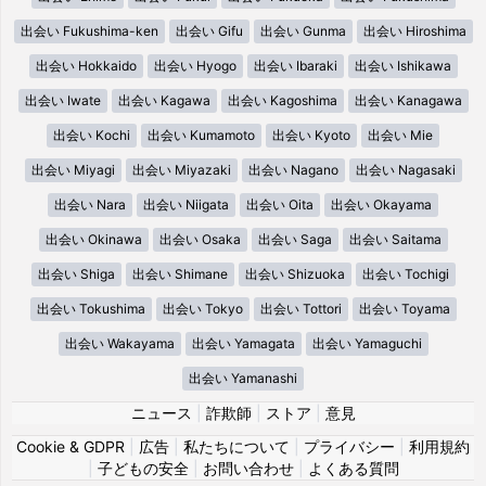
出会い Fukushima-ken
出会い Gifu
出会い Gunma
出会い Hiroshima
出会い Hokkaido
出会い Hyogo
出会い Ibaraki
出会い Ishikawa
出会い Iwate
出会い Kagawa
出会い Kagoshima
出会い Kanagawa
出会い Kochi
出会い Kumamoto
出会い Kyoto
出会い Mie
出会い Miyagi
出会い Miyazaki
出会い Nagano
出会い Nagasaki
出会い Nara
出会い Niigata
出会い Oita
出会い Okayama
出会い Okinawa
出会い Osaka
出会い Saga
出会い Saitama
出会い Shiga
出会い Shimane
出会い Shizuoka
出会い Tochigi
出会い Tokushima
出会い Tokyo
出会い Tottori
出会い Toyama
出会い Wakayama
出会い Yamagata
出会い Yamaguchi
出会い Yamanashi
ニュース
|
詐欺師
|
ストア
|
意見
Cookie & GDPR
|
広告
|
私たちについて
|
プライバシー
|
利用規約
|
子どもの安全
|
お問い合わせ
|
よくある質問