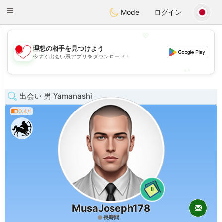
日本
Chat
Toggle
Mode
ログイン
navigation
💖
理想の相手を見つけよう
💖
今すぐ出会い系アプリをダウンロード！
💕
💕
出会い 男 Yamanashi
0.4/1
0
MusaJoseph178
長時間