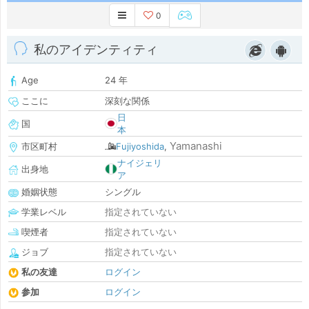
0
私のアイデンティティ
Age
24 年
ここに
深刻な関係
日
国
本
Yamanashi
市区町村
Fujiyoshida
,
ナイジェリ
出身地
ア
婚姻状態
シングル
学業レベル
指定されていない
喫煙者
指定されていない
ジョブ
指定されていない
私の友達
ログイン
参加
ログイン