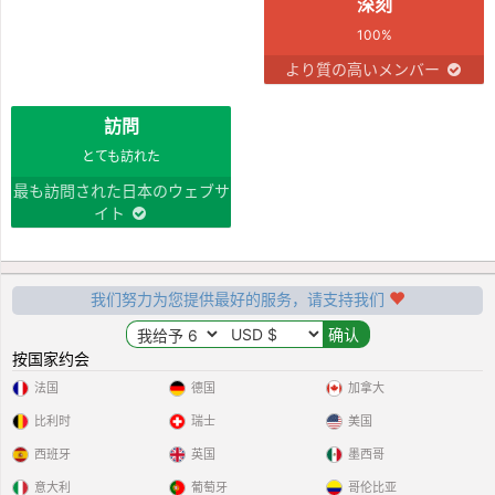
深刻
100%
より質の高いメンバー
訪問
とても訪れた
最も訪問された日本のウェブサ
イト
我们努力为您提供最好的服务，请支持我们
按国家约会
法国
德国
加拿大
比利时
瑞士
美国
西班牙
英国
墨西哥
意大利
葡萄牙
哥伦比亚