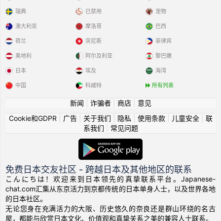
瑞典
已禁用
宠物
澳大利亚
摩洛哥
巴西
荷兰
突尼斯
菲律宾
奥地利
阿尔及利亚
黎巴嫩
日本
埃及
海湾
中国
科威特
所有列表
新闻
|
诈骗者
|
商店
|
意见
Cookie和GDPR
|
广告
|
关于我们
|
隐私
|
使用条款
|
儿童安全
|
联
系我们
|
常见问题
免费日本交友社区 - 跨越日本及其他地区的联系
こんにちは！欢迎来到日本领先的真挚联系平台。Japanese-
chat.com汇集从东京活力到京都传统的日本单身人士，以及世界各地
的日本社区。
无论您身在充满活力的大阪、历史悠久的奈良还是群山环绕的名古
屋，都能与欣赏日本文化、价值观和真挚关系之美的兼容人士联系。