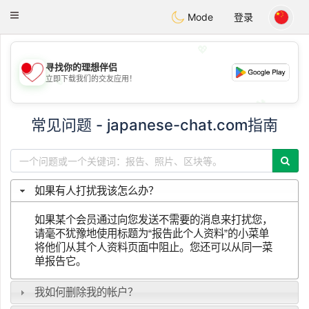
日本
Chat
Toggle
Mode
登录
navigation
💖
寻找你的理想伴侣
立即下载我们的交友应用！
💖
💕
💕
常见问题 - japanese-chat.com指南
如果有人打扰我该怎么办？
如果某个会员通过向您发送不需要的消息来打扰您，
请毫不犹豫地使用标题为“报告此个人资料”的小菜单
将他们从其个人资料页面中阻止。您还可以从同一菜
单报告它。
我如何删除我的帐户？