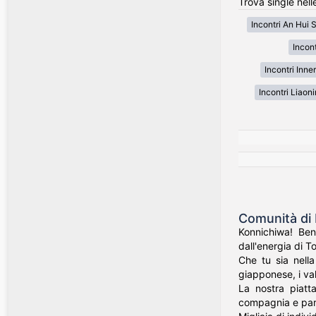
Trova single nell
Incontri An Hui
Incon
Incontri Inne
Incontri Liaon
Comunità di 
Konnichiwa! Ben
dall'energia di T
Che tu sia nell
giapponese, i val
La nostra piatt
compagnia e part