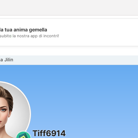
la tua anima gemella
💖
subito la nostra app di incontri!
💕
 Jilin
Tiff6914