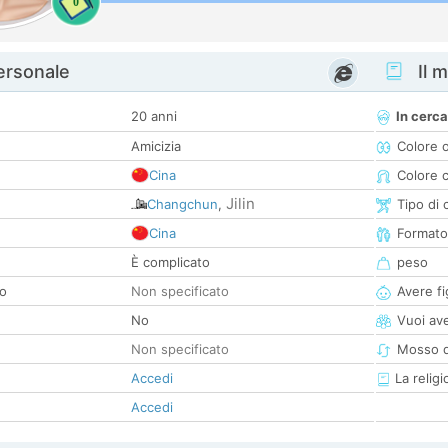
0
personale
Il m
20 anni
In cerca
Amicizia
Colore 
Cina
Colore c
Jilin
Changchun
,
Tipo di 
Cina
Formato
È complicato
peso
co
Non specificato
Avere fig
No
Vuoi ave
Non specificato
Mosso d
Accedi
La religi
Accedi