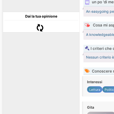
un po 'di me
An easygoing pe
Dai la tua opinione
Cosa mi asp
A knowledgeable 
I criteri che
Nessun criterio 
Conoscere 
Interessi
Lettura
Politi
Gita