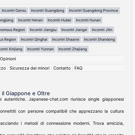
Incontri Gansu
Incontri Guangdong
Incontri Guangdong Province
ongjiang
Incontri Henan
Incontri Hubei
Incontri Hunan
tonomous Region
Incontri Jiangsu
Incontri Jiangxi
Incontri Jilin
us Region
Incontri Qinghai
Incontri Shaanxi
Incontri Shandong
ontri Xinjiang
Incontri Yunnan
Incontri Zhejiang
Opinioni
izzo
|
Sicurezza dei minori
|
Contatto
|
FAQ
 il Giappone e Oltre
i autentiche. Japanese-chat.com riunisce single giapponesi
onnettiti con persone compatibili che apprezzano la cultura
bracciando i metodi di connessione moderni. Trova amicizia,