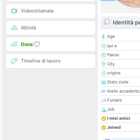
Videochiamata
Identità 
Attività
Age
Dona
qui a
Paese
Timeline di lavoro
City
origine
Stato civile
livello accademi
Fumare
Job
I miei amici
Joined