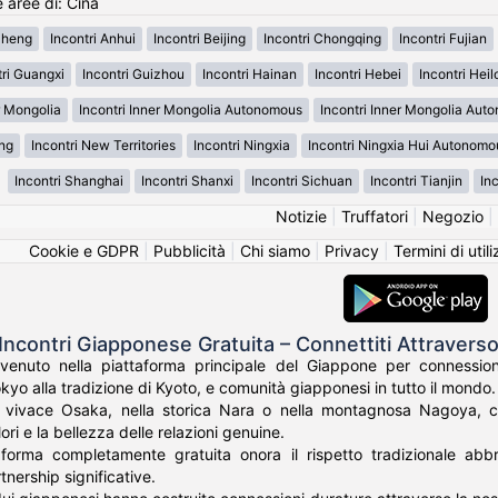
e aree di: Cina
 Sheng
Incontri Anhui
Incontri Beijing
Incontri Chongqing
Incontri Fujian
tri Guangxi
Incontri Guizhou
Incontri Hainan
Incontri Hebei
Incontri Heil
r Mongolia
Incontri Inner Mongolia Autonomous
Incontri Inner Mongolia Au
ing
Incontri New Territories
Incontri Ningxia
Incontri Ningxia Hui Autonomo
Incontri Shanghai
Incontri Shanxi
Incontri Sichuan
Incontri Tianjin
Inc
Notizie
|
Truffatori
|
Negozio
|
Cookie e GDPR
|
Pubblicità
|
Chi siamo
|
Privacy
|
Termini di util
Incontri Giapponese Gratuita – Connettiti Attraverso
venuto nella piattaforma principale del Giappone per connession
okyo alla tradizione di Kyoto, e comunità giapponesi in tutto il mondo.
a vivace Osaka, nella storica Nara o nella montagnosa Nagoya, c
ori e la bellezza delle relazioni genuine.
aforma completamente gratuita onora il rispetto tradizionale ab
nership significative.