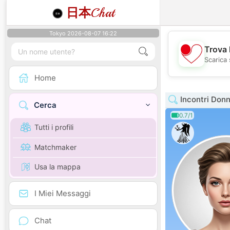
日本
Chat
Tokyo 2026-08-07 16:22
Trova 
Scarica 
Home
Incontri Donna
Cerca
0.7/1
Tutti i profili
Matchmaker
Usa la mappa
I Miei Messaggi
Chat