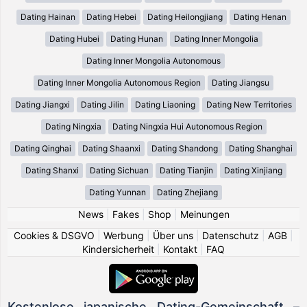
Dating Hainan
Dating Hebei
Dating Heilongjiang
Dating Henan
Dating Hubei
Dating Hunan
Dating Inner Mongolia
Dating Inner Mongolia Autonomous
Dating Inner Mongolia Autonomous Region
Dating Jiangsu
Dating Jiangxi
Dating Jilin
Dating Liaoning
Dating New Territories
Dating Ningxia
Dating Ningxia Hui Autonomous Region
Dating Qinghai
Dating Shaanxi
Dating Shandong
Dating Shanghai
Dating Shanxi
Dating Sichuan
Dating Tianjin
Dating Xinjiang
Dating Yunnan
Dating Zhejiang
News
|
Fakes
|
Shop
|
Meinungen
Cookies & DSGVO
|
Werbung
|
Über uns
|
Datenschutz
|
AGB
|
Kindersicherheit
|
Kontakt
|
FAQ
Kostenlose japanische Dating-Gemeinschaft –