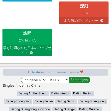
深刻
100%
より質の高いメンバー
訪問
とても訪れた
最も訪問された日本のウェブサ
イト
Unterstütze uns für besseren Service
Singles finden in: China
Dating An Hui Sheng
Dating Anhui
Dating Beijing
Dating Chongqing
Dating Fujian
Dating Gansu
Dating Guangdong
Dating Guangdong Province
Dating Guangxi
Dating Guizhou