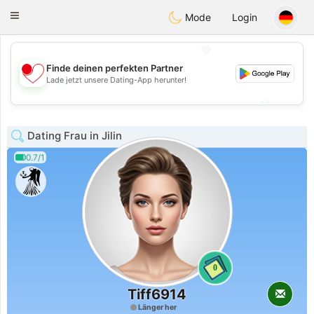
日本
Chat
Toggle
Mode
Login
navigation
💖
Finde deinen perfekten Partner
💖
Lade jetzt unsere Dating-App herunter!
💕
💕
Dating Frau in Jilin
0.7/1
0
Tiff6914
Länger her