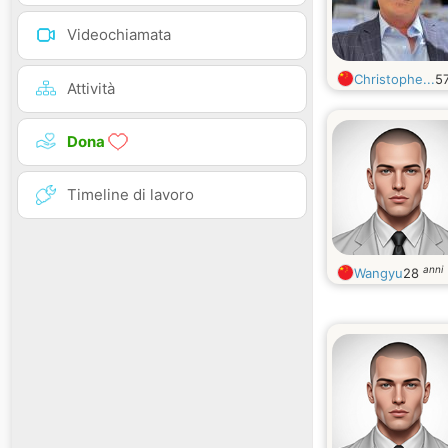
Videochiamata
Christophe...
5
Attività
Dona
Timeline di lavoro
anni
Wangyu
28