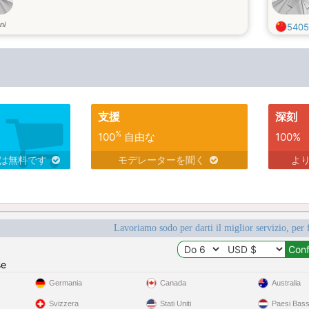
ni
5405
支援
深刻
%
100
自由な
100%
スは無料です
モデレーターを聞く
よ
Lavoriamo sodo per darti il miglior servizio, per 
se
Germania
Canada
Australia
Svizzera
Stati Uniti
Paesi Bass