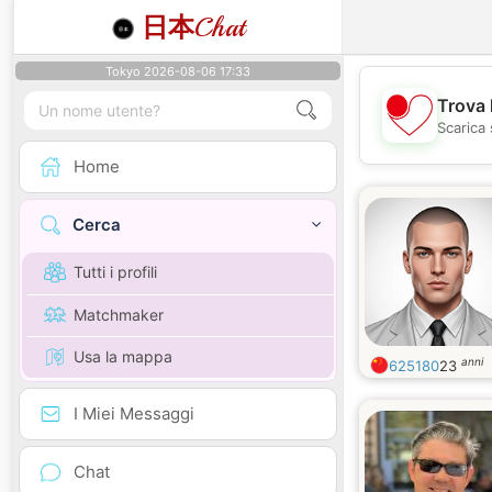
日本
Chat
Tokyo 2026-08-06 17:33
Trova 
Scarica 
Home
Cerca
Tutti i profili
Matchmaker
Usa la mappa
anni
625180
23
I Miei Messaggi
Chat