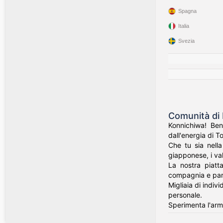
Spagna
Italia
Svezia
Comunità di 
Konnichiwa! Ben
dall'energia di T
Che tu sia nell
giapponese, i val
La nostra piatt
compagnia e part
Migliaia di indiv
personale.
Sperimenta l'armo