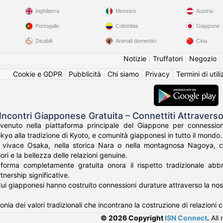
Inghilterra
Messico
Austria
Portogallo
Colombia
Giappone
Disabili
Animali domestici
Cina
Notizie
|
Truffatori
|
Negozio
|
Cookie e GDPR
|
Pubblicità
|
Chi siamo
|
Privacy
|
Termini di util
Incontri Giapponese Gratuita – Connettiti Attraverso
venuto nella piattaforma principale del Giappone per connession
okyo alla tradizione di Kyoto, e comunità giapponesi in tutto il mondo.
a vivace Osaka, nella storica Nara o nella montagnosa Nagoya, c
ori e la bellezza delle relazioni genuine.
aforma completamente gratuita onora il rispetto tradizionale ab
nership significative.
idui giapponesi hanno costruito connessioni durature attraverso la nos
nia dei valori tradizionali che incontrano la costruzione di relazion
© 2026 Copyright
ISN Connect
.
All 