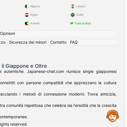
Algeria
Libano
Egitto
Golfo
Kuwait
Tutta la lista
Opinioni
izzo
|
Sicurezza dei minori
|
Contatto
|
FAQ
 il Giappone e Oltre
i autentiche. Japanese-chat.com riunisce single giapponesi
onnettiti con persone compatibili che apprezzano la cultura
bracciando i metodi di connessione moderni. Trova amicizia,
tra comunità rispettosa che celebra sia l'eredità che la crescita
Assistance
i contemporanee.
rights reserved.