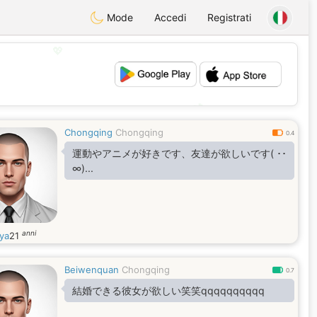
Mode
Accedi
Registrati
💖
💕
Chongqing
Chongqing
0.4
運動やアニメが好きです、友達が欲しいです( ･･
∞)...
anni
ya
21
Beiwenquan
Chongqing
0.7
結婚できる彼女が欲しい笑笑qqqqqqqqqq