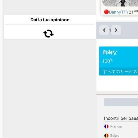
an
DannyTTY
21
Dai la tua opinione
1
自由な
%
100
すべてのサービ
Incontri per pae
Francia
Belgio