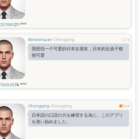
anni
357685
21
Beiwenquan
Chongqing
0
我想找一个可爱的日本女朋友，日本的女孩子都
很可爱
anni
794545
74
Chongqing
Chongqing
0.3
日本語の口語の力を練習する為に、このアプリ
を使い始めました。