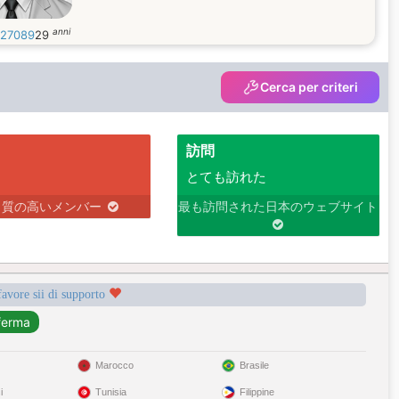
anni
27089
29
Cerca per criteri
訪問
とても訪れた
り質の高いメンバー
最も訪問された日本のウェブサイト
favore sii di supporto
Marocco
Brasile
i
Tunisia
Filippine