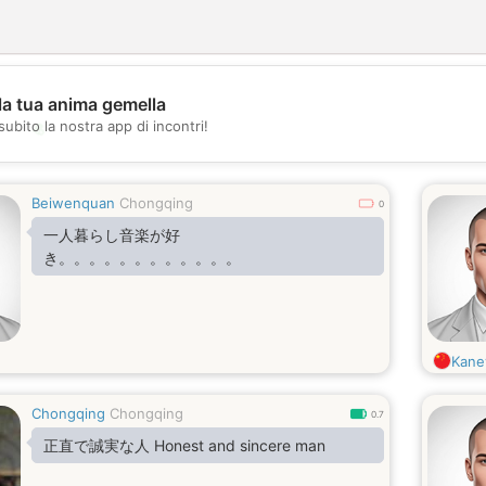
la tua anima gemella
💖
subito la nostra app di incontri!
💕
Beiwenquan
Chongqing
0
一人暮らし音楽が好
き。。。。。。。。。。。。
Kane
Chongqing
Chongqing
0.7
正直で誠実な人 Honest and sincere man