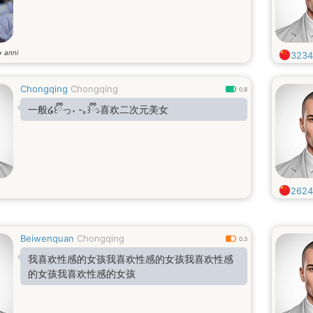
anni
7
3234
Chongqing
Chongqing
0.8
一般໒꒰ྀིっ˕ -｡꒱ྀི১喜欢二次元美女
2624
Beiwenquan
Chongqing
0.3
我喜欢性感的女孩我喜欢性感的女孩我喜欢性感
的女孩我喜欢性感的女孩