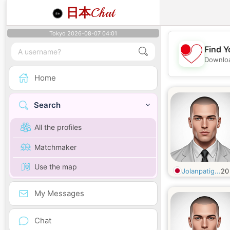
日本
Chat
Tokyo 2026-08-07 04:01
Find Y
Downloa
Home
Search
All the profiles
Matchmaker
Use the map
Jolanpatig...
2
My Messages
Chat