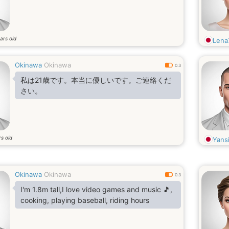
ars old
Lena
Okinawa
Okinawa
0.3
私は21歳です。本当に優しいです。ご連絡くだ
さい。
s old
Yans
Okinawa
Okinawa
0.3
I'm 1.8m tall,I love video games and music 🎵,
cooking, playing baseball, riding hours