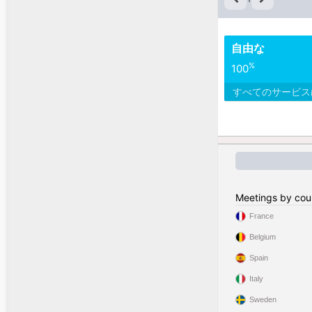
自由な
%
100
すべてのサービ
Meetings by cou
France
Belgium
Spain
Italy
Sweden