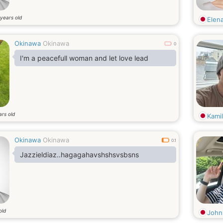
years old
Elen
Okinawa
Okinawa
0
I'm a peacefull woman and let love lead
ars old
Kami
Okinawa
Okinawa
0.1
Jazzieldiaz..hagagahavshshsvsbsns
old
John