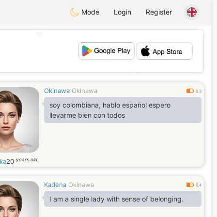
Mode
Login
Register
💖
💕
Okinawa
Okinawa
0.3
soy colombiana, hablo español espero
llevarme bien con todos
years old
ka
20
Kadena
Okinawa
0.4
I am a single lady with sense of belonging.