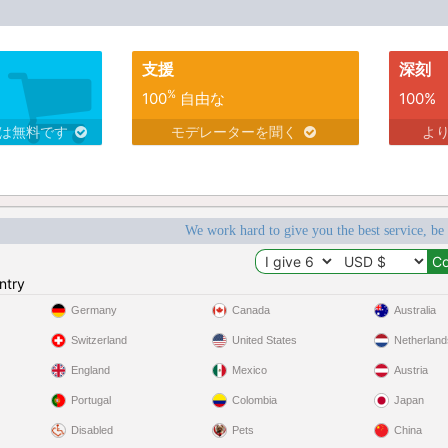
支援
深刻
%
100
自由な
100%
スは無料です
モデレーターを聞く
よ
We work hard to give you the best service, be
ntry
Germany
Canada
Australia
Switzerland
United States
Netherland
England
Mexico
Austria
Portugal
Colombia
Japan
Disabled
Pets
China