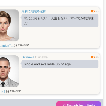
最初に地域を選択
0.3
私には何もない、人生もない、すべてが無意味
だ
years old
usuNoT...
76
Okinawa
Okinawa
0.3
single and available 35 of age
years old
p143
36
Search by criteria