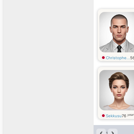
Christophe...
5
year
Sekkusu
76
1