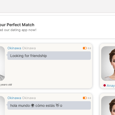
our Perfect Match
💖
d our dating app now!
💕
Okinawa
Okinawa
0.3
Looking for friendship
years old
0
Anay
Okinawa
Okinawa
0.3
hola mundo 🌍 cómo estás 👋☺️