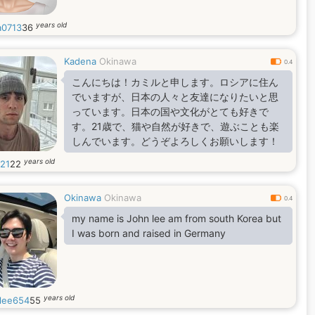
years old
a0713
36
Kadena
Okinawa
0.4
こんにちは！カミルと申します。ロシアに住ん
でいますが、日本の人々と友達になりたいと思
っています。日本の国や文化がとても好きで
す。21歳で、猫や自然が好きで、遊ぶことも楽
しんでいます。どうぞよろしくお願いします！
years old
l21
22
Okinawa
Okinawa
0.4
my name is John lee am from south Korea but
I was born and raised in Germany
years old
lee654
55