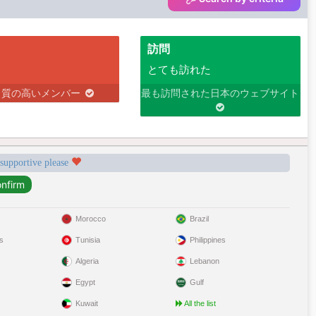
訪問
とても訪れた
り質の高いメンバー
最も訪問された日本のウェブサイト
 supportive please
Morocco
Brazil
s
Tunisia
Philippines
Algeria
Lebanon
Egypt
Gulf
Kuwait
All the list