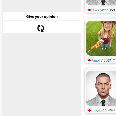
Gackt42313
53
Give your opinion
ye
Amelia120
31
years 
Jazziel
22