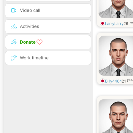
Video call
ye
LarryLarry
26
Activities
Donate
Work timeline
year
Billy4464
21