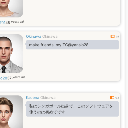
years old
701
45
Okinawa
Okinawa
0.1
make friends. my TG@yansio28
years old
io28
37
Kadena
Okinawa
0.4
私はシンガポール出身で、このソフトウェアを
使うのは初めてです