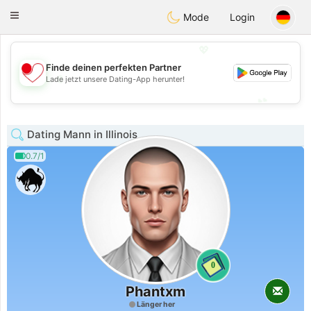
日本
Chat
Toggle
Mode
Login
navigation
💖
Finde deinen perfekten Partner
💖
Lade jetzt unsere Dating-App herunter!
💕
💕
Dating Mann in Illinois
0.7/1
0
Phantxm
Länger her