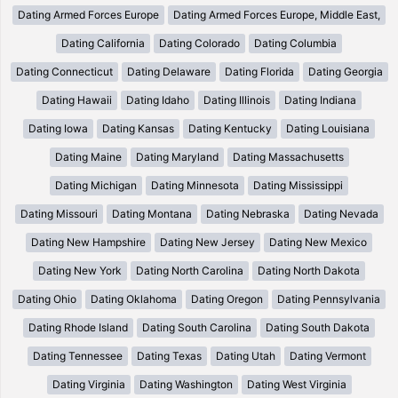
Dating Armed Forces Europe
Dating Armed Forces Europe, Middle East,
Dating California
Dating Colorado
Dating Columbia
Dating Connecticut
Dating Delaware
Dating Florida
Dating Georgia
Dating Hawaii
Dating Idaho
Dating Illinois
Dating Indiana
Dating Iowa
Dating Kansas
Dating Kentucky
Dating Louisiana
Dating Maine
Dating Maryland
Dating Massachusetts
Dating Michigan
Dating Minnesota
Dating Mississippi
Dating Missouri
Dating Montana
Dating Nebraska
Dating Nevada
Dating New Hampshire
Dating New Jersey
Dating New Mexico
Dating New York
Dating North Carolina
Dating North Dakota
Dating Ohio
Dating Oklahoma
Dating Oregon
Dating Pennsylvania
Dating Rhode Island
Dating South Carolina
Dating South Dakota
Dating Tennessee
Dating Texas
Dating Utah
Dating Vermont
Dating Virginia
Dating Washington
Dating West Virginia