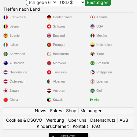
Treffen nach Land
Frankreich
Deutschland
Kanada
Belgien
Schweiz
USA
Spanien
England
Mexiko
Italien
Portugal
Kolumbien
Schweden
Behinderte
Tiere
Australien
Marokko
Brasilien
Niederlande
Tunesien
Philippinen
Österreich
Algerien
Libanon
Japan
Ägypten
Golf
China
Kuwait
Alle
News
|
Fakes
|
Shop
|
Meinungen
Cookies & DSGVO
|
Werbung
|
Über uns
|
Datenschutz
|
AGB
|
Kindersicherheit
|
Kontakt
|
FAQ