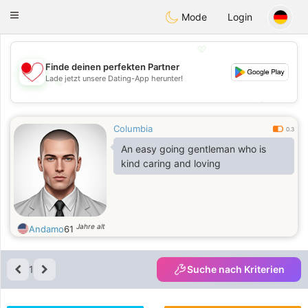
日本
Chat
Toggle
Mode
Login
navigation
💖
Finde deinen perfekten Partner
Lade jetzt unsere Dating-App herunter!
💖
💕
💕
Columbia
0.3
An easy going gentleman who is
kind caring and loving
Jahre alt
Andamo
61
1
Suche nach Kriterien