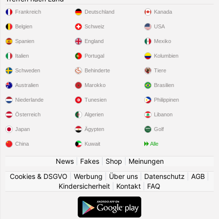
Frankreich
Deutschland
Kanada
Belgien
Schweiz
USA
Spanien
England
Mexiko
Italien
Portugal
Kolumbien
Schweden
Behinderte
Tiere
Australien
Marokko
Brasilien
Niederlande
Tunesien
Philippinen
Österreich
Algerien
Libanon
Japan
Ägypten
Golf
China
Kuwait
Alle
News
|
Fakes
|
Shop
|
Meinungen
Cookies & DSGVO
|
Werbung
|
Über uns
|
Datenschutz
|
AGB
|
Kindersicherheit
|
Kontakt
|
FAQ