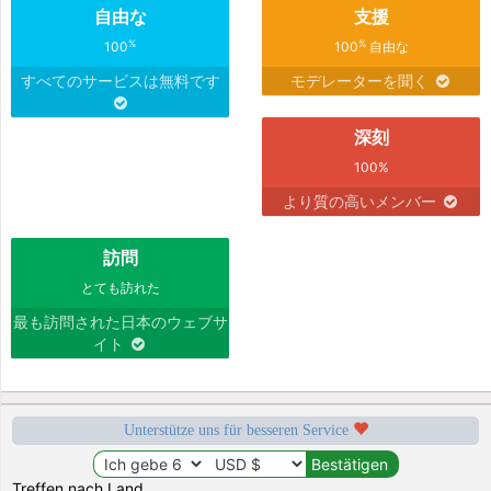
自由な
支援
%
%
100
100
自由な
すべてのサービスは無料です
モデレーターを聞く
深刻
100%
より質の高いメンバー
訪問
とても訪れた
最も訪問された日本のウェブサ
イト
Unterstütze uns für besseren Service
Treffen nach Land