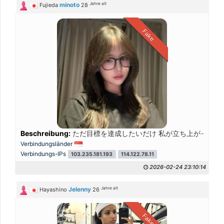
Jahre alt
minoto
Fujieda
28
Fake
Beschreibung:
ただ目標を達成したいだけ 私が立ち上がった日
Verbindungsländer
Verbindungs-IPs
103.235.181.193
114.122.78.11
2026-02-24 23:10:14
Jahre alt
Jelenny
Hayashino
26
Fake