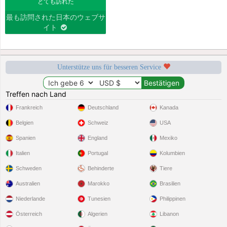
とても訪れた
最も訪問された日本のウェブサ
イト
Unterstütze uns für besseren Service
Treffen nach Land
Frankreich
Deutschland
Kanada
Belgien
Schweiz
USA
Spanien
England
Mexiko
Italien
Portugal
Kolumbien
Schweden
Behinderte
Tiere
Australien
Marokko
Brasilien
Niederlande
Tunesien
Philippinen
Österreich
Algerien
Libanon