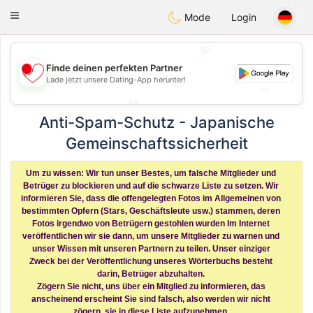
日本
Chat
Toggle
Mode
Login
navigation
💖
💖
Finde deinen perfekten Partner
Lade jetzt unsere Dating-App herunter!
💕
💕
Anti-Spam-Schutz - Japanische
Gemeinschaftssicherheit
Um zu wissen: Wir tun unser Bestes, um falsche Mitglieder und
Betrüger zu blockieren und auf die schwarze Liste zu setzen. Wir
informieren Sie, dass die offengelegten Fotos im Allgemeinen von
bestimmten Opfern (Stars, Geschäftsleute usw.) stammen, deren
Fotos irgendwo von Betrügern gestohlen wurden Im Internet
veröffentlichen wir sie dann, um unsere Mitglieder zu warnen und
unser Wissen mit unseren Partnern zu teilen. Unser einziger
Zweck bei der Veröffentlichung unseres Wörterbuchs besteht
darin, Betrüger abzuhalten.
Zögern Sie nicht, uns über ein Mitglied zu informieren, das
anscheinend erscheint Sie sind falsch, also werden wir nicht
zögern, sie in diese Liste aufzunehmen.