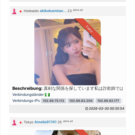
Jahre alt
akikokaminar...
Hokkaido
23
Fake
Beschreibung:
真剣な関係を探しています私は詐欺師ではなく
Verbindungsländer
Verbindungs-IPs
102.89.75.113
102.89.83.204
102.89.82.177
102.89
2026-03-30 00:35:54
Jahre alt
Amelia91741
Tokyo
35