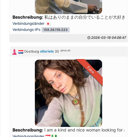
Beschreibung:
私はありのままの自分でいることが大好きで、
Verbindungsländer
Verbindungs-IPs
159.26.119.223
2026-03-19 04:08:47
Jahre alt
ellariele
Oostburg
35
Fake
Beschreibung:
I am a kind and nice woman looking for a serio
Verbindungsländer