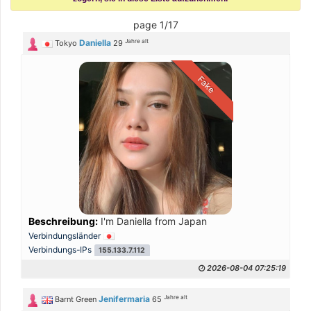
page 1/17
Jahre alt
Daniella
Tokyo
29
Fake
Beschreibung:
I'm Daniella from Japan
Verbindungsländer
Verbindungs-IPs
155.133.7.112
2026-08-04 07:25:19
Jahre alt
Jenifermaria
Barnt Green
65