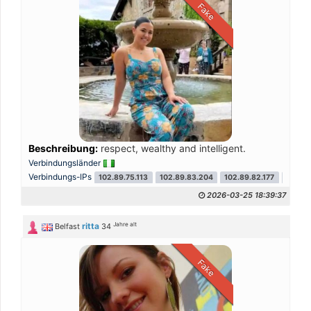
Fake
Beschreibung:
respect, wealthy and intelligent.
Verbindungsländer
Verbindungs-IPs
102.89.75.113
102.89.83.204
102.89.82.177
102.89
2026-03-25 18:39:37
Jahre alt
ritta
Belfast
34
Fake