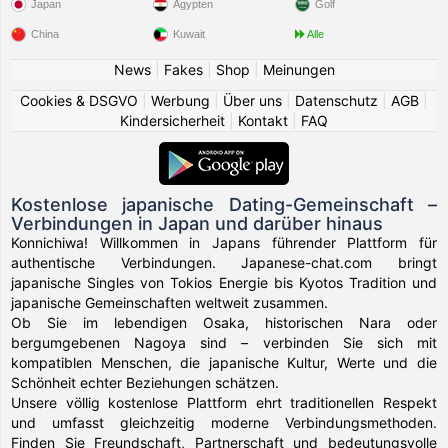
Japan
Ägypten
Golf
China
Kuwait
Alle
News
|
Fakes
|
Shop
|
Meinungen
Cookies & DSGVO
|
Werbung
|
Über uns
|
Datenschutz
|
AGB
|
Kindersicherheit
|
Kontakt
|
FAQ
Kostenlose japanische Dating-Gemeinschaft –
Verbindungen in Japan und darüber hinaus
Konnichiwa! Willkommen in Japans führender Plattform für
authentische Verbindungen. Japanese-chat.com bringt
japanische Singles von Tokios Energie bis Kyotos Tradition und
japanische Gemeinschaften weltweit zusammen.
Ob Sie im lebendigen Osaka, historischen Nara oder
bergumgebenen Nagoya sind – verbinden Sie sich mit
kompatiblen Menschen, die japanische Kultur, Werte und die
Schönheit echter Beziehungen schätzen.
Unsere völlig kostenlose Plattform ehrt traditionellen Respekt
und umfasst gleichzeitig moderne Verbindungsmethoden.
Finden Sie Freundschaft, Partnerschaft und bedeutungsvolle