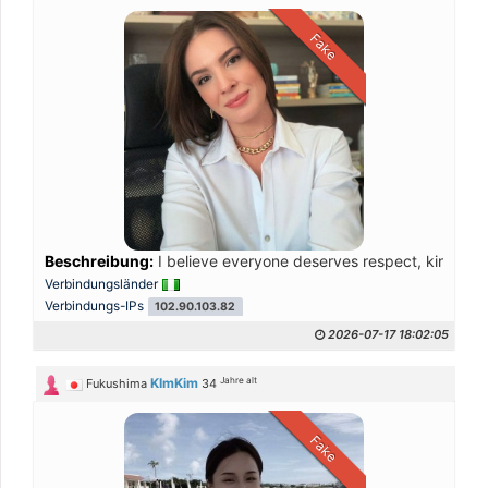
Fake
Beschreibung:
I believe everyone deserves respect, kindness, 
Verbindungsländer
Verbindungs-IPs
102.90.103.82
2026-07-17 18:02:05
Jahre alt
KImKim
Fukushima
34
Fake