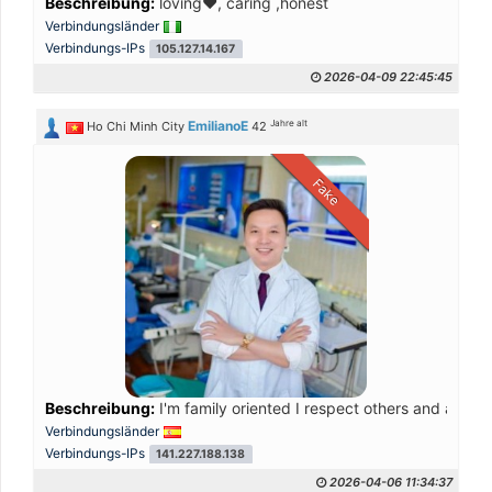
Beschreibung:
loving❤️, caring ,honest
Verbindungsländer
Verbindungs-IPs
105.127.14.167
2026-04-09 22:45:45
Jahre alt
EmilianoE
Ho Chi Minh City
42
Fake
Beschreibung:
I'm family oriented I respect others and also wa
Verbindungsländer
Verbindungs-IPs
141.227.188.138
2026-04-06 11:34:37