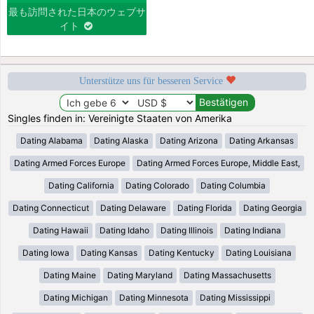
最も訪問された日本のウェブサ
イト
Unterstütze uns für besseren Service
Singles finden in: Vereinigte Staaten von Amerika
Dating Alabama
Dating Alaska
Dating Arizona
Dating Arkansas
Dating Armed Forces Europe
Dating Armed Forces Europe, Middle East,
Dating California
Dating Colorado
Dating Columbia
Dating Connecticut
Dating Delaware
Dating Florida
Dating Georgia
Dating Hawaii
Dating Idaho
Dating Illinois
Dating Indiana
Dating Iowa
Dating Kansas
Dating Kentucky
Dating Louisiana
Dating Maine
Dating Maryland
Dating Massachusetts
Dating Michigan
Dating Minnesota
Dating Mississippi