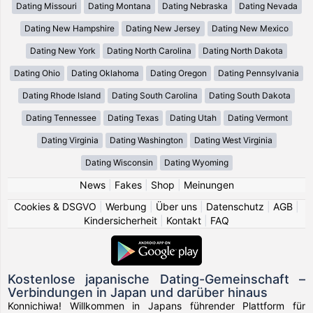
Dating Missouri
Dating Montana
Dating Nebraska
Dating Nevada
Dating New Hampshire
Dating New Jersey
Dating New Mexico
Dating New York
Dating North Carolina
Dating North Dakota
Dating Ohio
Dating Oklahoma
Dating Oregon
Dating Pennsylvania
Dating Rhode Island
Dating South Carolina
Dating South Dakota
Dating Tennessee
Dating Texas
Dating Utah
Dating Vermont
Dating Virginia
Dating Washington
Dating West Virginia
Dating Wisconsin
Dating Wyoming
News
|
Fakes
|
Shop
|
Meinungen
Cookies & DSGVO
|
Werbung
|
Über uns
|
Datenschutz
|
AGB
|
Kindersicherheit
|
Kontakt
|
FAQ
Kostenlose japanische Dating-Gemeinschaft –
Verbindungen in Japan und darüber hinaus
Konnichiwa! Willkommen in Japans führender Plattform für