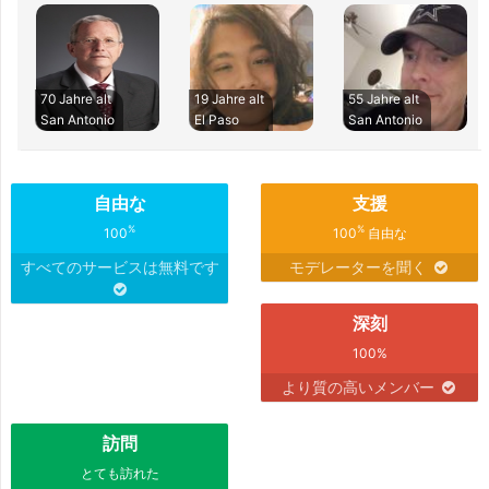
70 Jahre alt
19 Jahre alt
55 Jahre alt
San Antonio
El Paso
San Antonio
自由な
支援
%
%
100
100
自由な
すべてのサービスは無料です
モデレーターを聞く
深刻
100%
より質の高いメンバー
訪問
とても訪れた