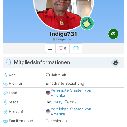
1
Indigo731
Länger her
0
Mitgliedsinformationen
Age
70 Jahre alt
Hier für
Ernsthafte Beziehung
Vereinigte Staaten von
Land
Amerika
Texas
Stadt
Sunray
,
Vereinigte Staaten von
Herkunft
Amerika
Familienstand
Geschieden