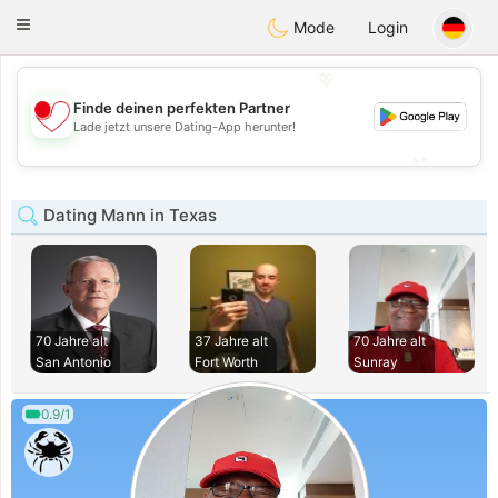
日本
Chat
Toggle
Mode
Login
navigation
💖
Finde deinen perfekten Partner
💖
Lade jetzt unsere Dating-App herunter!
💕
💕
Dating Mann in Texas
70 Jahre alt
37 Jahre alt
70 Jahre alt
San Antonio
Fort Worth
Sunray
0.9/1