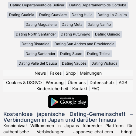
Dating Departamento de Bolívar
Dating Departamento de Córdoba
Dating Guainia
Dating Guaviare
Dating Huila
Dating La Guajira
Dating Magdalena
Dating Meta
Dating Nariño
Dating North Santander
Dating Putumayo
Dating Quindio
Dating Risaralda
Dating San Andres and Providencia
Dating Santander
Dating Sucre
Dating Tolima
Dating Valle del Cauca
Dating Vaupés
Dating Vichada
News
|
Fakes
|
Shop
|
Meinungen
Cookies & DSGVO
|
Werbung
|
Über uns
|
Datenschutz
|
AGB
|
Kindersicherheit
|
Kontakt
|
FAQ
Kostenlose japanische Dating-Gemeinschaft –
Verbindungen in Japan und darüber hinaus
Konnichiwa! Willkommen in Japans führender Plattform für
authentische Verbindungen. Japanese-chat.com bringt