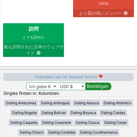
100%
より質の高いメンバー
訪問
とても訪れた
最も訪問された日本のウェブサ
イト
Unterstütze uns für besseren Service
Singles finden in: Kolumbien
Dating Amazonas
Dating Antioquia
Dating Arauca
Dating Atlantico
Dating Bogota
Dating Bolívar
Dating Boyaca
Dating Caldas
Dating Caqueta
Dating Casanare
Dating Cauca
Dating Cesar
Dating Chocó
Dating Cordoba
Dating Cundinamarca