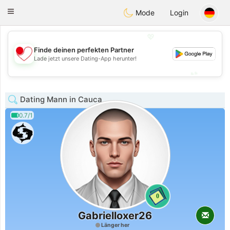
日本
Chat
Toggle
Mode
Login
navigation
💖
Finde deinen perfekten Partner
💖
Lade jetzt unsere Dating-App herunter!
💕
💕
Dating Mann in Cauca
0.7/1
0
Gabrielloxer26
Länger her