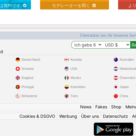
スは無料です
モデレーターを聞く
よ
Unterstütze uns für besseren Se
nd
Deutschland
Kanada
Australien
Schweiz
USA
Niederland
England
Mexiko
Österreich
Portugal
Kolumbien
Japan
Behinderte
Tiere
China
News
|
Fakes
|
Shop
|
Mein
Cookies & DSGVO
|
Werbung
|
Über uns
|
Datenschutz
|
A