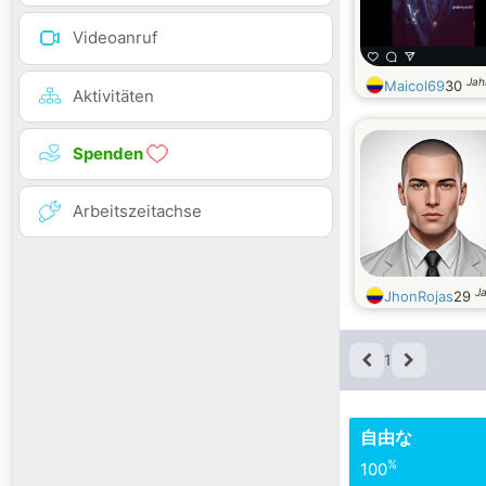
Videoanruf
Jah
Maicol69
30
Aktivitäten
Spenden
Arbeitszeitachse
Ja
JhonRojas
29
1
自由な
%
100