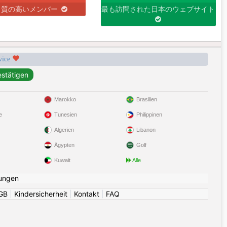
り質の高いメンバー
最も訪問された日本のウェブサイト
rvice
Marokko
Brasilien
e
Tunesien
Philippinen
Algerien
Libanon
Ägypten
Golf
Kuwait
Alle
ungen
GB
|
Kindersicherheit
|
Kontakt
|
FAQ