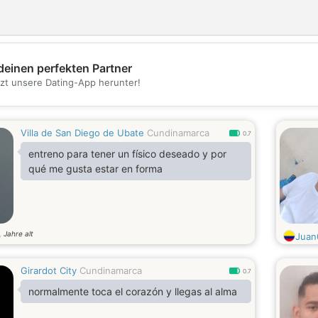
deinen perfekten Partner
tzt unsere Dating-App herunter!
💖
💕
Villa de San Diego de Ubate
Cundinamarca
0.7
entreno para tener un físico deseado y por
qué me gusta estar en forma
Jahre alt
9
Juan
Girardot City
Cundinamarca
0.7
normalmente toca el corazón y llegas al alma