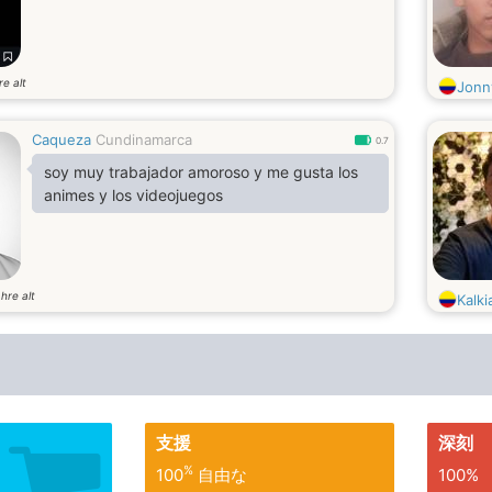
re alt
Jonn
Caqueza
Cundinamarca
0.7
soy muy trabajador amoroso y me gusta los
animes y los videojuegos
hre alt
Kalki
支援
深刻
%
100
自由な
100%