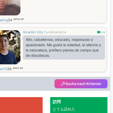
Jahre alt
yking
24
Girardot City
Cundinamarca
0.8
Alto, caballeroso, educado, respetuoso y
apasionado. Me gusta la soledad, el silencio y
la naturaleza, prefiero planes de campo que
de discotecas.
Jahre alt
ast13
29
Suche nach Kriterien
訪問
とても訪れた