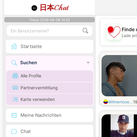
日本
Chat
Tokyo 2026-08-08 14:32
Finde 
Lade je
Startseite
Suchen
Alle Profile
Partnervermittlung
Karte verwenden
Wilmerlooe...
1
Meine Nachrichten
Chat