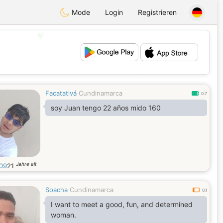
Mode
Login
Registrieren
💖
💕
Facatativá
Cundinamarca
0.7
soy Juan tengo 22 años mido 160
Jahre alt
09
21
Soacha
Cundinamarca
0.1
I want to meet a good, fun, and determined
woman.