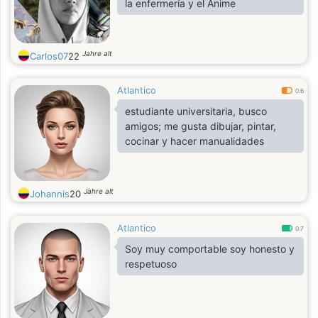
la enfermería y el Anime
Jahre alt
Carlos07
22
Atlantico
0.6
estudiante universitaria, busco
amigos; me gusta dibujar, pintar,
cocinar y hacer manualidades
Jahre alt
Johannis
20
Atlantico
0.7
Soy muy comportable soy honesto y
respetuoso