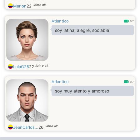
Jahre alt
Marlon
22
Atlantico
0.7
soy latina, alegre, sociable
Jahre alt
LolaG25
22
Atlantico
0.7
soy muy atento y amoroso
Jahre alt
JeanCarlos...
26