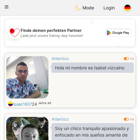
日本
Chat
Toggle
Mode
Login
navigation
💖
Finde deinen perfekten Partner
Lade jetzt unsere Dating-App herunter!
💖
💕
💕
Atlantico
0.4
Hola mi nombre es Isabel vizcaíno
Jahre alt
Isaac1607
24
Atlantico
0.6
Soy un chico tranquilo apasionado y
enfocado en mis sueños amante de