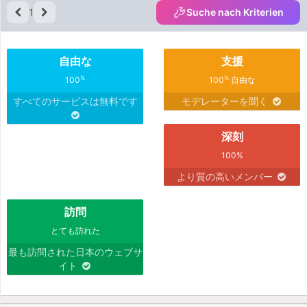
1
Suche nach Kriterien
自由な
支援
%
%
100
100
自由な
すべてのサービスは無料です
モデレーターを聞く
深刻
100%
より質の高いメンバー
訪問
とても訪れた
最も訪問された日本のウェブサ
イト