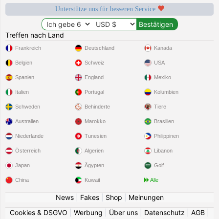
Unterstütze uns für besseren Service
Treffen nach Land
Frankreich
Deutschland
Kanada
Belgien
Schweiz
USA
Spanien
England
Mexiko
Italien
Portugal
Kolumbien
Schweden
Behinderte
Tiere
Australien
Marokko
Brasilien
Niederlande
Tunesien
Philippinen
Österreich
Algerien
Libanon
Japan
Ägypten
Golf
China
Kuwait
Alle
News
|
Fakes
|
Shop
|
Meinungen
Cookies & DSGVO
|
Werbung
|
Über uns
|
Datenschutz
|
AGB
|