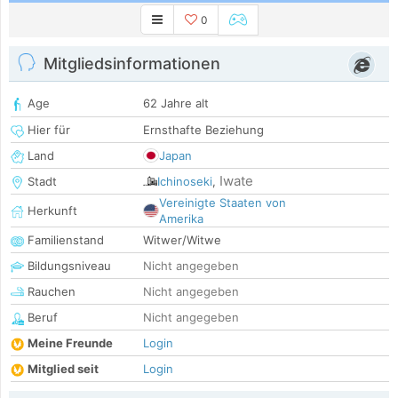
0
Mitgliedsinformationen
Age
62 Jahre alt
Hier für
Ernsthafte Beziehung
Land
Japan
Iwate
Stadt
Ichinoseki
,
Vereinigte Staaten von
Herkunft
Amerika
Familienstand
Witwer/Witwe
Bildungsniveau
Nicht angegeben
Rauchen
Nicht angegeben
Beruf
Nicht angegeben
Meine Freunde
Login
Mitglied seit
Login