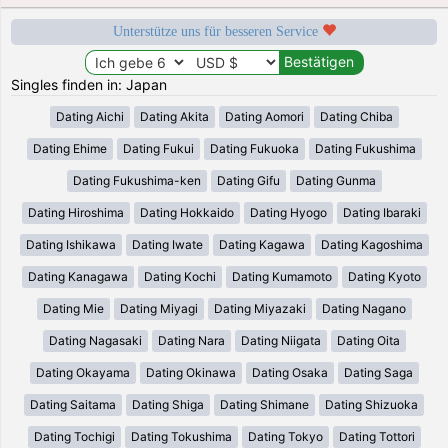
Unterstütze uns für besseren Service
Singles finden in: Japan
Dating Aichi
Dating Akita
Dating Aomori
Dating Chiba
Dating Ehime
Dating Fukui
Dating Fukuoka
Dating Fukushima
Dating Fukushima-ken
Dating Gifu
Dating Gunma
Dating Hiroshima
Dating Hokkaido
Dating Hyogo
Dating Ibaraki
Dating Ishikawa
Dating Iwate
Dating Kagawa
Dating Kagoshima
Dating Kanagawa
Dating Kochi
Dating Kumamoto
Dating Kyoto
Dating Mie
Dating Miyagi
Dating Miyazaki
Dating Nagano
Dating Nagasaki
Dating Nara
Dating Niigata
Dating Oita
Dating Okayama
Dating Okinawa
Dating Osaka
Dating Saga
Dating Saitama
Dating Shiga
Dating Shimane
Dating Shizuoka
Dating Tochigi
Dating Tokushima
Dating Tokyo
Dating Tottori