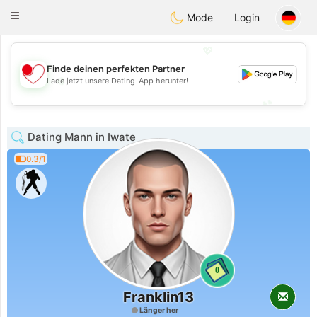
日本
Chat
Toggle
Mode
Login
navigation
💖
Finde deinen perfekten Partner
💖
Lade jetzt unsere Dating-App herunter!
💕
💕
Dating Mann in Iwate
0.3/1
0
Franklin13
Länger her