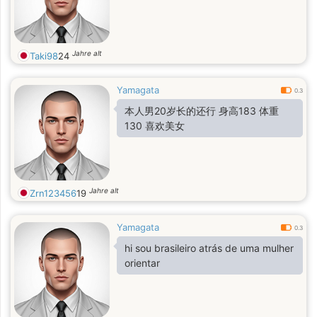
Jahre alt
Taki98
24
Yamagata
0.3
本人男20岁长的还行 身高183 体重
130 喜欢美女
Jahre alt
Zrn123456
19
Yamagata
0.3
hi sou brasileiro atrás de uma mulher
orientar