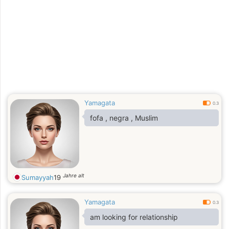
Yamagata
0.3
fofa , negra , Muslim
Jahre alt
Sumayyah
19
Yamagata
0.3
am looking for relationship