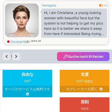
Yamagata
0.4
Hi, i am Christiana ,a young looking
woman with beautiful face but the
system is not helping to get my pics
here so it is better we share it away
from here if interested Being trying
to get myself here but since i am not
Jahre alt
Christie19
41
familiar with this things making it
quite hard for me.. and never
married but been through couple of
1
Suche nach Kriterien
bad relationship which i do not want
that to happen again , i am looking
to meet someone who knows what
自由な
支援
he is looking forI am a mixed race of
European and American
%
%
100
100
自由な
すべてのサービスは無料です
モデレーターを聞く
深刻
100%