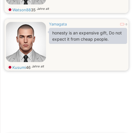
Jahre alt
Watson88
35
Yamagata
0
honesty is an expensive gift, Do not
expect it from cheap people.
Jahre alt
Kusumi
46