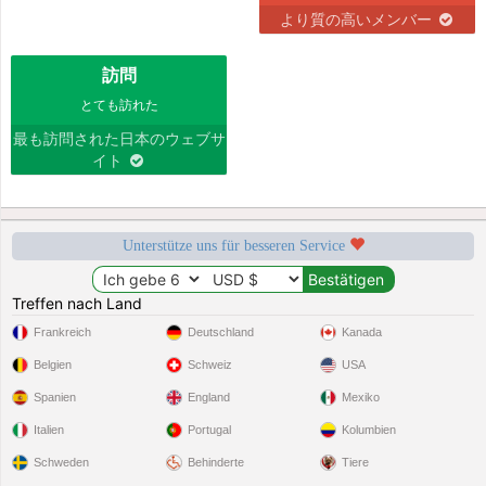
より質の高いメンバー
訪問
とても訪れた
最も訪問された日本のウェブサ
イト
Unterstütze uns für besseren Service
Treffen nach Land
Frankreich
Deutschland
Kanada
Belgien
Schweiz
USA
Spanien
England
Mexiko
Italien
Portugal
Kolumbien
Schweden
Behinderte
Tiere