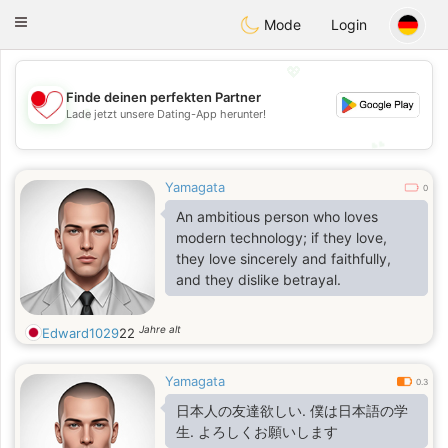
日本
Chat
Toggle
Mode
Login
navigation
💖
Finde deinen perfekten Partner
💖
Lade jetzt unsere Dating-App herunter!
💕
💕
Yamagata
0
An ambitious person who loves
modern technology; if they love,
they love sincerely and faithfully,
and they dislike betrayal.
Jahre alt
Edward1029
22
Yamagata
0.3
日本人の友達欲しい. 僕は日本語の学
生. よろしくお願いします