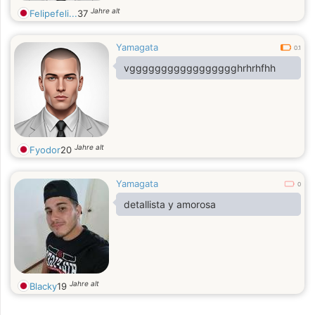
Jahre alt
Felipefeli...
37
Yamagata
0.1
vggggggggggggggggghrhrhfhh
Jahre alt
Fyodor
20
Yamagata
0
detallista y amorosa
Jahre alt
Blacky
19