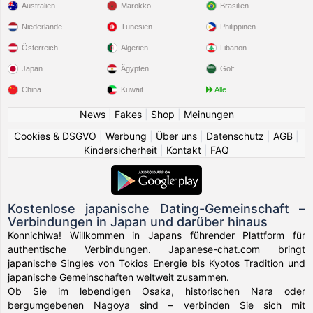
Australien
Marokko
Brasilien
Niederlande
Tunesien
Philippinen
Österreich
Algerien
Libanon
Japan
Ägypten
Golf
China
Kuwait
Alle
News
|
Fakes
|
Shop
|
Meinungen
Cookies & DSGVO
|
Werbung
|
Über uns
|
Datenschutz
|
AGB
|
Kindersicherheit
|
Kontakt
|
FAQ
Kostenlose japanische Dating-Gemeinschaft –
Verbindungen in Japan und darüber hinaus
Konnichiwa! Willkommen in Japans führender Plattform für
authentische Verbindungen. Japanese-chat.com bringt
japanische Singles von Tokios Energie bis Kyotos Tradition und
japanische Gemeinschaften weltweit zusammen.
Ob Sie im lebendigen Osaka, historischen Nara oder
bergumgebenen Nagoya sind – verbinden Sie sich mit