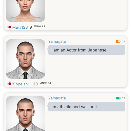
Jahre alt
Mary123
19
Yamagata
0.3
i am an Actor from Japanese
Jahre alt
Kippeishii...
20
Yamagata
0.7
Im athletic and well built